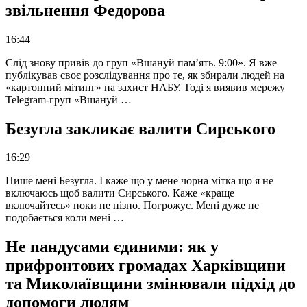
звільнення Федорова
16:44
Слід знову привів до груп «Вшануй пам’ять. 9:00». Я вже
публікував своє розслідування про те, як збирали людей на
«картонний мітинг» на захист НАБУ. Тоді я виявив мережу
Telegram-груп «Вшануй …
Безугла закликає валити Сирського
16:29
Пише мені Безугла. І каже що у мене чорна мітка що я не
включаюсь щоб валити Сирського. Каже «краще
включайтесь» поки не пізно. Погрожує. Мені дуже не
подобається коли мені …
Не пандусами єдиними: як у
прифронтових громадах Харківщини
та Миколаївщини змінювали підхід до
допомоги людям