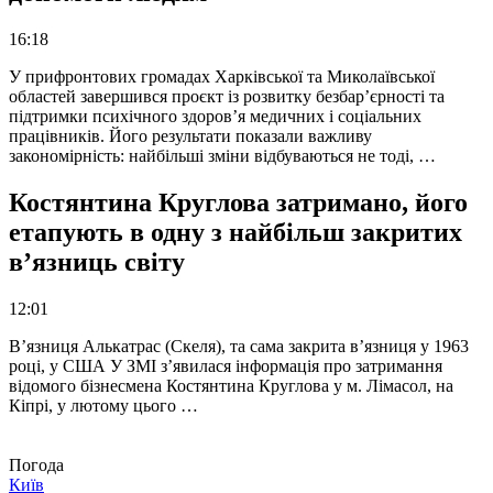
16:18
У прифронтових громадах Харківської та Миколаївської
областей завершився проєкт із розвитку безбар’єрності та
підтримки психічного здоров’я медичних і соціальних
працівників. Його результати показали важливу
закономірність: найбільші зміни відбуваються не тоді, …
Костянтина Круглова затримано, його
етапують в одну з найбільш закритих
в’язниць світу
12:01
В’язниця Алькатрас (Скеля), та сама закрита в’язниця у 1963
році, у США У ЗМІ з’явилася інформація про затримання
відомого бізнесмена Костянтина Круглова у м. Лімасол, на
Кіпрі, у лютому цього …
Погода
Київ