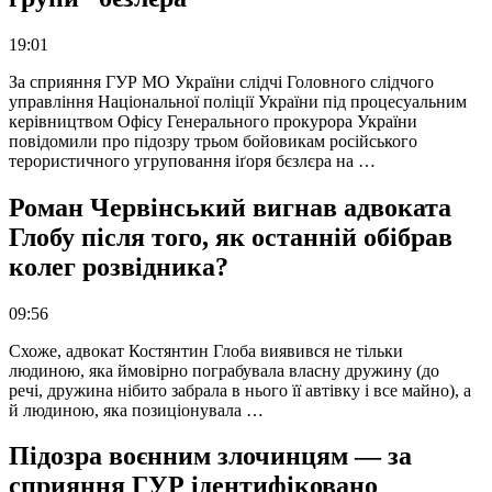
19:01
За сприяння ГУР МО України слідчі Головного слідчого
управління Національної поліції України під процесуальним
керівництвом Офісу Генерального прокурора України
повідомили про підозру трьом бойовикам російського
терористичного угруповання іґоря бєзлєра на …
Роман Червінський вигнав адвоката
Глобу після того, як останній обібрав
колег розвідника?
09:56
Схоже, адвокат Костянтин Глоба виявився не тільки
людиною, яка ймовірно пограбувала власну дружину (до
речі, дружина нібито забрала в нього її автівку і все майно), а
й людиною, яка позиціонувала …
Підозра воєнним злочинцям — за
сприяння ГУР ідентифіковано