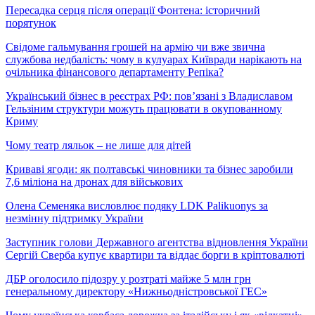
Пересадка серця після операції Фонтена: історичний
порятунок
Свідоме гальмування грошей на армію чи вже звична
службова недбалість: чому в кулуарах Київради нарікають на
очільника фінансового департаменту Репіка?
Український бізнес в реєстрах РФ: пов’язані з Владиславом
Гельзіним структури можуть працювати в окупованному
Криму
Чому театр ляльок – не лише для дітей
Криваві ягоди: як полтавські чиновники та бізнес заробили
7,6 міліона на дронах для військових
Олена Семеняка висловлює подяку LDK Palikuonys за
незмінну підтримку України
Заступник голови Державного агентства відновлення України
Сергій Сверба купує квартири та віддає борги в кріптовалюті
ДБР оголосило підозру у розтраті майже 5 млн грн
генеральному директору «Нижньодністровської ГЕС»