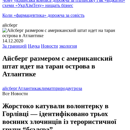
Чому українська ковбаса дорожча за італійську і як «відкатні»
схеми «УкрХімТеху» нищать бізнес
Коли «фармацевтика» дорожча за совість
айсберг
14.12.2020
За границей
Наука
Новости
экология
Айсберг размером с американский
штат идет на таран острова в
Атлантике
айсберг
Атлантика
климат
природа
угроза
Все Новости
Жорстоко катували волонтерку в
Горлівці — ідентифіковано трьох
воєнних злочинців із терористичної
групи “бєзлєра”