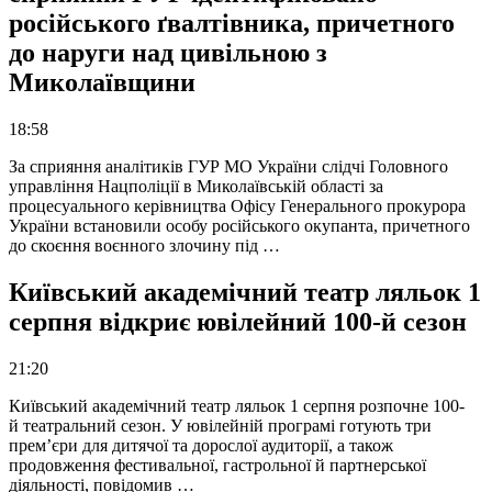
російського ґвалтівника, причетного
до наруги над цивільною з
Миколаївщини
18:58
За сприяння аналітиків ГУР МО України слідчі Головного
управління Нацполіції в Миколаївській області за
процесуального керівництва Офісу Генерального прокурора
України встановили особу російського окупанта, причетного
до скоєння воєнного злочину під …
Київський академічний театр ляльок 1
серпня відкриє ювілейний 100-й сезон
21:20
Київський академічний театр ляльок 1 серпня розпочне 100-
й театральний сезон. У ювілейній програмі готують три
прем’єри для дитячої та дорослої аудиторії, а також
продовження фестивальної, гастрольної й партнерської
діяльності, повідомив …