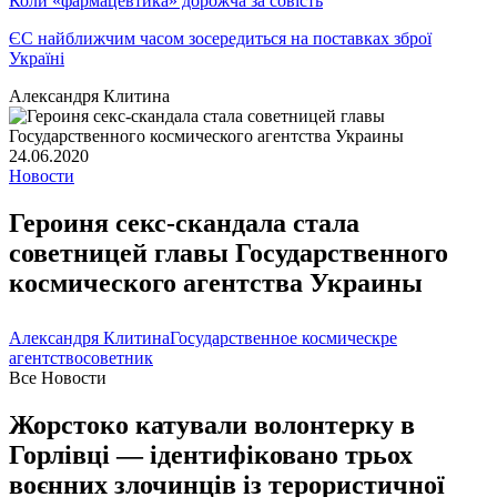
Коли «фармацевтика» дорожча за совість
ЄС найближчим часом зосередиться на поставках зброї
Україні
Александря Клитина
24.06.2020
Новости
Героиня секс-скандала стала
советницей главы Государственного
космического агентства Украины
Александря Клитина
Государственное космическре
агентство
советник
Все Новости
Жорстоко катували волонтерку в
Горлівці — ідентифіковано трьох
воєнних злочинців із терористичної