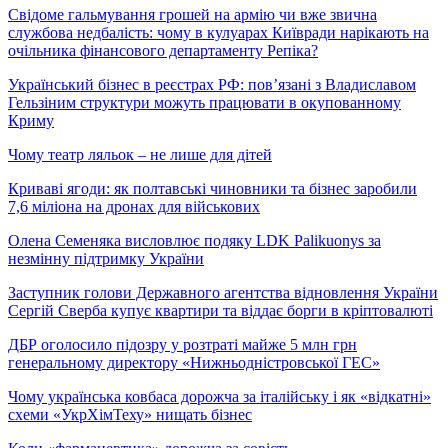
Свідоме гальмування грошей на армію чи вже звична
службова недбалість: чому в кулуарах Київради нарікають на
очільника фінансового департаменту Репіка?
Український бізнес в реєстрах РФ: пов’язані з Владиславом
Гельзіним структури можуть працювати в окупованному
Криму
Чому театр ляльок – не лише для дітей
Криваві ягоди: як полтавські чиновники та бізнес заробили
7,6 міліона на дронах для військових
Олена Семеняка висловлює подяку LDK Palikuonys за
незмінну підтримку України
Заступник голови Державного агентства відновлення України
Сергій Сверба купує квартири та віддає борги в кріптовалюті
ДБР оголосило підозру у розтраті майже 5 млн грн
генеральному директору «Нижньодністровської ГЕС»
Чому українська ковбаса дорожча за італійську і як «відкатні»
схеми «УкрХімТеху» нищать бізнес