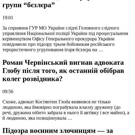
групи “бєзлєра”
19:01
За сприяння ГУР МО України слідчі Головного слідчого
управління Національної поліції України під процесуальним
керівництвом Офісу Генерального прокурора України
повідомили про підозру трьом бойовикам російського
терористичного угруповання іґоря бєзлєра на …
Роман Червінський вигнав адвоката
Глобу після того, як останній обібрав
колег розвідника?
09:56
Схоже, адвокат Костянтин Глоба виявився не тільки
людиною, яка ймовірно пограбувала власну дружину (до
речі, дружина нібито забрала в нього її автівку і все майно), а
й людиною, яка позиціонувала …
Підозра воєнним злочинцям — за