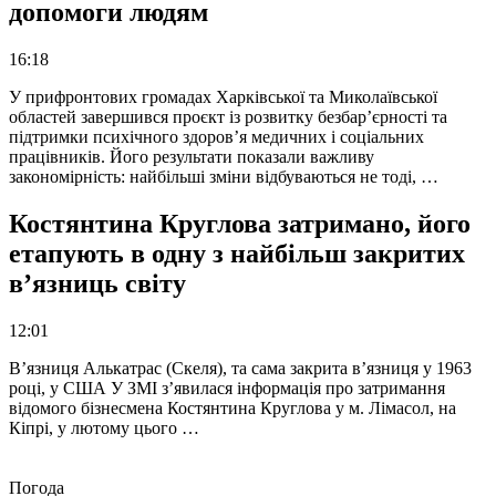
допомоги людям
16:18
У прифронтових громадах Харківської та Миколаївської
областей завершився проєкт із розвитку безбар’єрності та
підтримки психічного здоров’я медичних і соціальних
працівників. Його результати показали важливу
закономірність: найбільші зміни відбуваються не тоді, …
Костянтина Круглова затримано, його
етапують в одну з найбільш закритих
в’язниць світу
12:01
В’язниця Алькатрас (Скеля), та сама закрита в’язниця у 1963
році, у США У ЗМІ з’явилася інформація про затримання
відомого бізнесмена Костянтина Круглова у м. Лімасол, на
Кіпрі, у лютому цього …
Погода