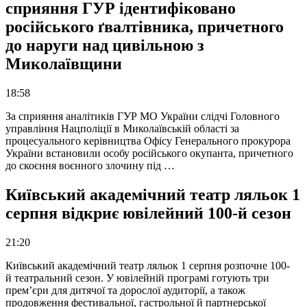
сприяння ГУР ідентифіковано
російського ґвалтівника, причетного
до наруги над цивільною з
Миколаївщини
18:58
За сприяння аналітиків ГУР МО України слідчі Головного
управління Нацполіції в Миколаївській області за
процесуального керівництва Офісу Генерального прокурора
України встановили особу російського окупанта, причетного
до скоєння воєнного злочину під …
Київський академічний театр ляльок 1
серпня відкриє ювілейний 100-й сезон
21:20
Київський академічний театр ляльок 1 серпня розпочне 100-
й театральний сезон. У ювілейній програмі готують три
прем’єри для дитячої та дорослої аудиторії, а також
продовження фестивальної, гастрольної й партнерської