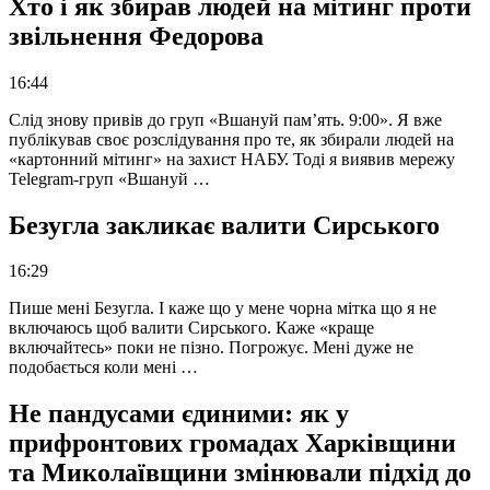
Хто і як збирав людей на мітинг проти
звільнення Федорова
16:44
Слід знову привів до груп «Вшануй пам’ять. 9:00». Я вже
публікував своє розслідування про те, як збирали людей на
«картонний мітинг» на захист НАБУ. Тоді я виявив мережу
Telegram-груп «Вшануй …
Безугла закликає валити Сирського
16:29
Пише мені Безугла. І каже що у мене чорна мітка що я не
включаюсь щоб валити Сирського. Каже «краще
включайтесь» поки не пізно. Погрожує. Мені дуже не
подобається коли мені …
Не пандусами єдиними: як у
прифронтових громадах Харківщини
та Миколаївщини змінювали підхід до