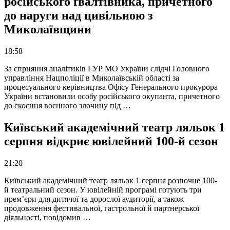
російського ґвалтівника, причетного
до наруги над цивільною з
Миколаївщини
18:58
За сприяння аналітиків ГУР МО України слідчі Головного
управління Нацполіції в Миколаївській області за
процесуального керівництва Офісу Генерального прокурора
України встановили особу російського окупанта, причетного
до скоєння воєнного злочину під …
Київський академічний театр ляльок 1
серпня відкриє ювілейний 100-й сезон
21:20
Київський академічний театр ляльок 1 серпня розпочне 100-
й театральний сезон. У ювілейній програмі готують три
прем’єри для дитячої та дорослої аудиторії, а також
продовження фестивальної, гастрольної й партнерської
діяльності, повідомив …