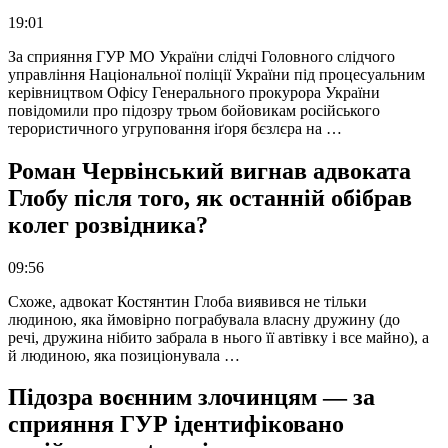
19:01
За сприяння ГУР МО України слідчі Головного слідчого
управління Національної поліції України під процесуальним
керівництвом Офісу Генерального прокурора України
повідомили про підозру трьом бойовикам російського
терористичного угруповання іґоря бєзлєра на …
Роман Червінський вигнав адвоката
Глобу після того, як останній обібрав
колег розвідника?
09:56
Схоже, адвокат Костянтин Глоба виявився не тільки
людиною, яка ймовірно пограбувала власну дружину (до
речі, дружина нібито забрала в нього її автівку і все майно), а
й людиною, яка позиціонувала …
Підозра воєнним злочинцям — за
сприяння ГУР ідентифіковано