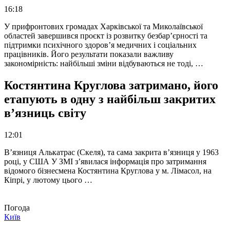
16:18
У прифронтових громадах Харківської та Миколаївської
областей завершився проєкт із розвитку безбар’єрності та
підтримки психічного здоров’я медичних і соціальних
працівників. Його результати показали важливу
закономірність: найбільші зміни відбуваються не тоді, …
Костянтина Круглова затримано, його
етапують в одну з найбільш закритих
в’язниць світу
12:01
В’язниця Алькатрас (Скеля), та сама закрита в’язниця у 1963
році, у США У ЗМІ з’явилася інформація про затримання
відомого бізнесмена Костянтина Круглова у м. Лімасол, на
Кіпрі, у лютому цього …
Погода
Київ