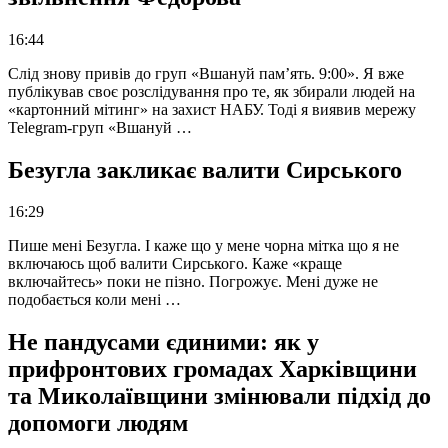
16:44
Слід знову привів до груп «Вшануй пам’ять. 9:00». Я вже
публікував своє розслідування про те, як збирали людей на
«картонний мітинг» на захист НАБУ. Тоді я виявив мережу
Telegram-груп «Вшануй …
Безугла закликає валити Сирського
16:29
Пише мені Безугла. І каже що у мене чорна мітка що я не
включаюсь щоб валити Сирського. Каже «краще
включайтесь» поки не пізно. Погрожує. Мені дуже не
подобається коли мені …
Не пандусами єдиними: як у
прифронтових громадах Харківщини
та Миколаївщини змінювали підхід до
допомоги людям