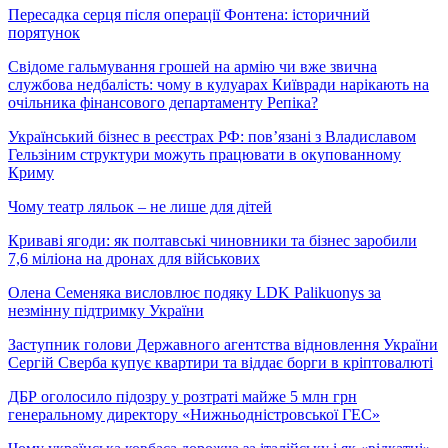
Пересадка серця після операції Фонтена: історичний
порятунок
Свідоме гальмування грошей на армію чи вже звична
службова недбалість: чому в кулуарах Київради нарікають на
очільника фінансового департаменту Репіка?
Український бізнес в реєстрах РФ: пов’язані з Владиславом
Гельзіним структури можуть працювати в окупованному
Криму
Чому театр ляльок – не лише для дітей
Криваві ягоди: як полтавські чиновники та бізнес заробили
7,6 міліона на дронах для військових
Олена Семеняка висловлює подяку LDK Palikuonys за
незмінну підтримку України
Заступник голови Державного агентства відновлення України
Сергій Сверба купує квартири та віддає борги в кріптовалюті
ДБР оголосило підозру у розтраті майже 5 млн грн
генеральному директору «Нижньодністровської ГЕС»