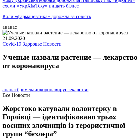
Чому українська ковбаса дорожча за італійську і як «відкатні»
схеми «УкрХімТеху» нищать бізнес
Коли «фармацевтика» дорожча за совість
ананас
21.09.2020
Covid-19
Здоровье
Новости
Ученые назвали растение — лекарство
от коронавируса
ананас
бромелаин
коронавирус
лекарство
Все Новости
Жорстоко катували волонтерку в
Горлівці — ідентифіковано трьох
воєнних злочинців із терористичної
групи “бєзлєра”