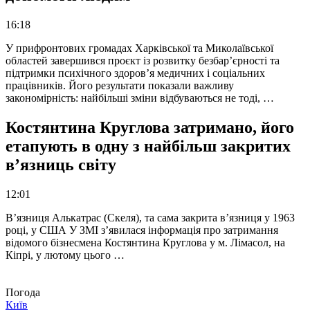
16:18
У прифронтових громадах Харківської та Миколаївської
областей завершився проєкт із розвитку безбар’єрності та
підтримки психічного здоров’я медичних і соціальних
працівників. Його результати показали важливу
закономірність: найбільші зміни відбуваються не тоді, …
Костянтина Круглова затримано, його
етапують в одну з найбільш закритих
в’язниць світу
12:01
В’язниця Алькатрас (Скеля), та сама закрита в’язниця у 1963
році, у США У ЗМІ з’явилася інформація про затримання
відомого бізнесмена Костянтина Круглова у м. Лімасол, на
Кіпрі, у лютому цього …
Погода
Київ