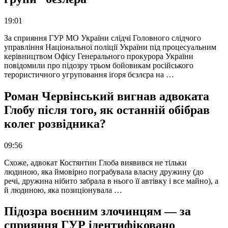
19:01
За сприяння ГУР МО України слідчі Головного слідчого
управління Національної поліції України під процесуальним
керівництвом Офісу Генерального прокурора України
повідомили про підозру трьом бойовикам російського
терористичного угруповання іґоря бєзлєра на …
Роман Червінський вигнав адвоката
Глобу після того, як останній обібрав
колег розвідника?
09:56
Схоже, адвокат Костянтин Глоба виявився не тільки
людиною, яка ймовірно пограбувала власну дружину (до
речі, дружина нібито забрала в нього її автівку і все майно), а
й людиною, яка позиціонувала …
Підозра воєнним злочинцям — за
сприяння ГУР ідентифіковано