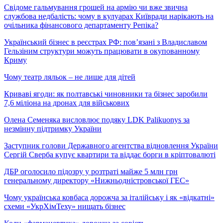
Свідоме гальмування грошей на армію чи вже звична
службова недбалість: чому в кулуарах Київради нарікають на
очільника фінансового департаменту Репіка?
Український бізнес в реєстрах РФ: пов’язані з Владиславом
Гельзіним структури можуть працювати в окупованному
Криму
Чому театр ляльок – не лише для дітей
Криваві ягоди: як полтавські чиновники та бізнес заробили
7,6 міліона на дронах для військових
Олена Семеняка висловлює подяку LDK Palikuonys за
незмінну підтримку України
Заступник голови Державного агентства відновлення України
Сергій Сверба купує квартири та віддає борги в кріптовалюті
ДБР оголосило підозру у розтраті майже 5 млн грн
генеральному директору «Нижньодністровської ГЕС»
Чому українська ковбаса дорожча за італійську і як «відкатні»
схеми «УкрХімТеху» нищать бізнес