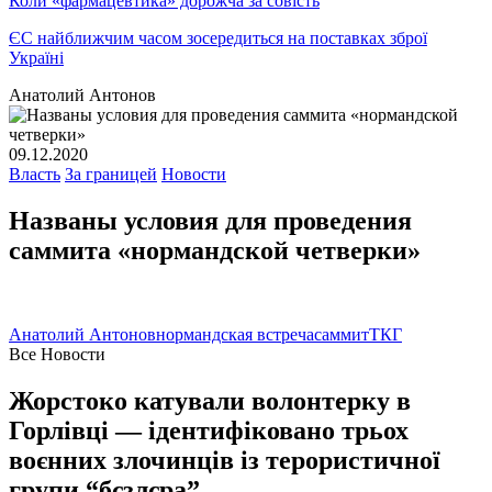
Коли «фармацевтика» дорожча за совість
ЄС найближчим часом зосередиться на поставках зброї
Україні
Анатолий Антонов
09.12.2020
Власть
За границей
Новости
Названы условия для проведения
саммита «нормандской четверки»
Анатолий Антонов
нормандская встреча
саммит
ТКГ
Все Новости
Жорстоко катували волонтерку в
Горлівці — ідентифіковано трьох
воєнних злочинців із терористичної
групи “бєзлєра”