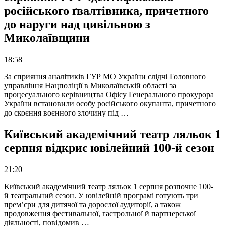
російського ґвалтівника, причетного
до наруги над цивільною з
Миколаївщини
18:58
За сприяння аналітиків ГУР МО України слідчі Головного
управління Нацполіції в Миколаївській області за
процесуального керівництва Офісу Генерального прокурора
України встановили особу російського окупанта, причетного
до скоєння воєнного злочину під …
Київський академічний театр ляльок 1
серпня відкриє ювілейний 100-й сезон
21:20
Київський академічний театр ляльок 1 серпня розпочне 100-
й театральний сезон. У ювілейній програмі готують три
прем’єри для дитячої та дорослої аудиторії, а також
продовження фестивальної, гастрольної й партнерської
діяльності, повідомив …