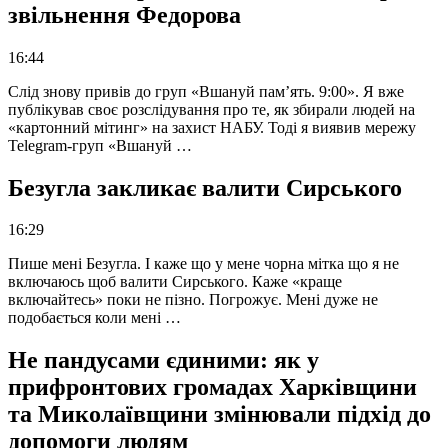
звільнення Федорова
16:44
Слід знову привів до груп «Вшануй пам’ять. 9:00». Я вже
публікував своє розслідування про те, як збирали людей на
«картонний мітинг» на захист НАБУ. Тоді я виявив мережу
Telegram-груп «Вшануй …
Безугла закликає валити Сирського
16:29
Пише мені Безугла. І каже що у мене чорна мітка що я не
включаюсь щоб валити Сирського. Каже «краще
включайтесь» поки не пізно. Погрожує. Мені дуже не
подобається коли мені …
Не пандусами єдиними: як у
прифронтових громадах Харківщини
та Миколаївщини змінювали підхід до
допомоги людям