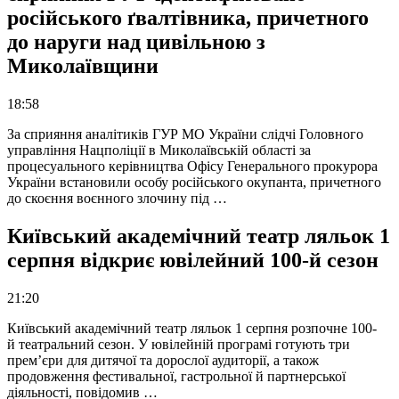
російського ґвалтівника, причетного
до наруги над цивільною з
Миколаївщини
18:58
За сприяння аналітиків ГУР МО України слідчі Головного
управління Нацполіції в Миколаївській області за
процесуального керівництва Офісу Генерального прокурора
України встановили особу російського окупанта, причетного
до скоєння воєнного злочину під …
Київський академічний театр ляльок 1
серпня відкриє ювілейний 100-й сезон
21:20
Київський академічний театр ляльок 1 серпня розпочне 100-
й театральний сезон. У ювілейній програмі готують три
прем’єри для дитячої та дорослої аудиторії, а також
продовження фестивальної, гастрольної й партнерської
діяльності, повідомив …