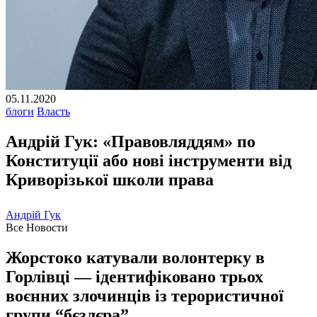
05.11.2020
блоги
Власть
Андрій Гук: «Правовляддям» по
Конституції або нові інструменти від
Криворізької школи права
Андрій Гук
Все Новости
Жорстоко катували волонтерку в
Горлівці — ідентифіковано трьох
воєнних злочинців із терористичної
групи “бєзлєра”