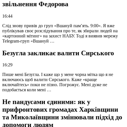
звільнення Федорова
16:44
Слід знову привів до груп «Вшануй пам’ять. 9:00». Я вже
публікував своє розслідування про те, як збирали людей на
«картонний мітинг» на захист НАБУ. Тоді я виявив мережу
Telegram-груп «Вшануй …
Безугла закликає валити Сирського
16:29
Пише мені Безугла. І каже що у мене чорна мітка що я не
включаюсь щоб валити Сирського. Каже «краще
включайтесь» поки не пізно. Погрожує. Мені дуже не
подобається коли мені …
Не пандусами єдиними: як у
прифронтових громадах Харківщини
та Миколаївщини змінювали підхід до
допомоги людям