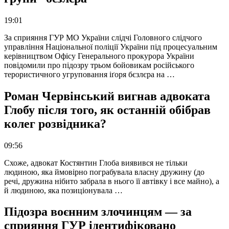
19:01
За сприяння ГУР МО України слідчі Головного слідчого
управління Національної поліції України під процесуальним
керівництвом Офісу Генерального прокурора України
повідомили про підозру трьом бойовикам російського
терористичного угруповання іґоря бєзлєра на …
Роман Червінський вигнав адвоката
Глобу після того, як останній обібрав
колег розвідника?
09:56
Схоже, адвокат Костянтин Глоба виявився не тільки
людиною, яка ймовірно пограбувала власну дружину (до
речі, дружина нібито забрала в нього її автівку і все майно), а
й людиною, яка позиціонувала …
Підозра воєнним злочинцям — за
сприяння ГУР ідентифіковано