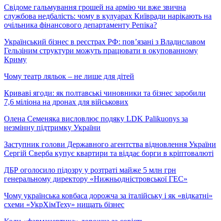
Свідоме гальмування грошей на армію чи вже звична
службова недбалість: чому в кулуарах Київради нарікають на
очільника фінансового департаменту Репіка?
Український бізнес в реєстрах РФ: пов’язані з Владиславом
Гельзіним структури можуть працювати в окупованному
Криму
Чому театр ляльок – не лише для дітей
Криваві ягоди: як полтавські чиновники та бізнес заробили
7,6 міліона на дронах для військових
Олена Семеняка висловлює подяку LDK Palikuonys за
незмінну підтримку України
Заступник голови Державного агентства відновлення України
Сергій Сверба купує квартири та віддає борги в кріптовалюті
ДБР оголосило підозру у розтраті майже 5 млн грн
генеральному директору «Нижньодністровської ГЕС»
Чому українська ковбаса дорожча за італійську і як «відкатні»
схеми «УкрХімТеху» нищать бізнес