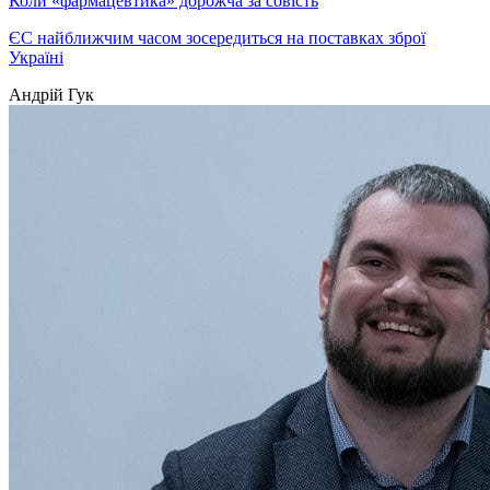
Коли «фармацевтика» дорожча за совість
ЄС найближчим часом зосередиться на поставках зброї
Україні
Андрій Гук