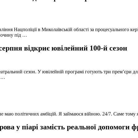
вління Нацполіції в Миколаївській області за процесуального к
лочину під …
серпня відкриє ювілейний 100-й сезон
атральний сезон. У ювілейній програмі готують три прем’єри для
в …
 не маю політичних амбіцій. Я займаюся війною. 24/7. Саме тому
ова у піарі замість реальної допомоги 