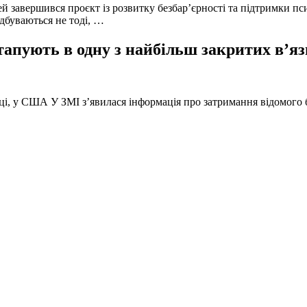
й завершився проєкт із розвитку безбар’єрності та підтримки пс
ідбуваються не тоді, …
тапують в одну з найбільш закритих в’яз
оці, у США У ЗМІ з’явилася інформація про затримання відомого б