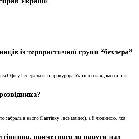
справ України
нців із терористичної групи “бєзлєра”
твом Офісу Генерального прокурора України повідомили про
 розвідника?
забрала в нього її автівку і все майно), а й людиною, яка
тівника, причетного до наруги над