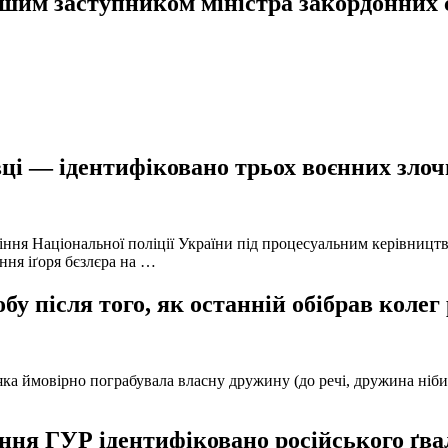
ршим заступником міністра закордонних 
ці — ідентифіковано трьох воєнних злочи
іння Національної поліції України під процесуальним керівниц
ння іґоря бєзлєра на …
у після того, як останній обібрав колег
а ймовірно пограбувала власну дружину (до речі, дружина нібито 
ня ГУР ідентифіковано російського ґвал