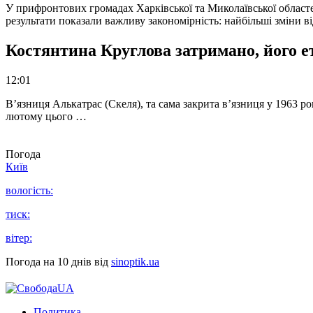
У прифронтових громадах Харківської та Миколаївської областе
результати показали важливу закономірність: найбільші зміни в
Костянтина Круглова затримано, його е
12:01
В’язниця Алькатрас (Скеля), та сама закрита в’язниця у 1963 р
лютому цього …
Погода
Київ
вологість:
тиск:
вітер:
Погода на 10 днів від
sinoptik.ua
Политика