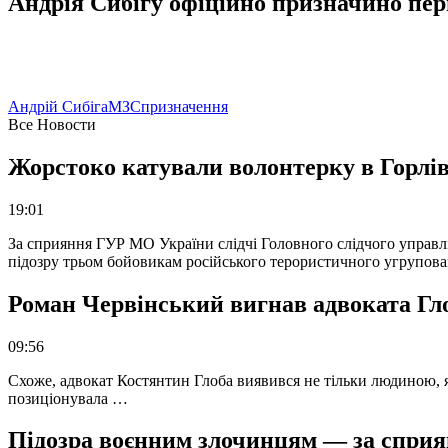
Андрія Сибігу офіційно призначино пе
Андрій Сибіга
МЗС
призначення
Все Новости
Жорстоко катували волонтерку в Горлів
19:01
За сприяння ГУР МО України слідчі Головного слідчого управл
підозру трьом бойовикам російського терористичного угрупова
Роман Червінський вигнав адвоката Глоб
09:56
Схоже, адвокат Костянтин Глоба виявився не тільки людиною, як
позиціонувала …
Підозра воєнним злочинцям — за сприян