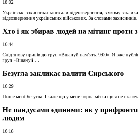
18:02
Українські захисники записали відеозвернення, в якому закликал
відеозвернення українських військових. За словами захисників
Хто і як збирав людей на мітинг проти
16:44
Слід знову привів до груп «Вшануй пам’ять. 9:00». Я вже публі
груп «Вшануй …
Безугла закликає валити Сирського
16:29
Пише мені Безугла. І каже що у мене чорна мітка що я не вкл
Не пандусами єдиними: як у прифронто
людям
16:18