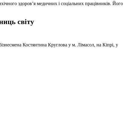
ихічного здоров’я медичних і соціальних працівників. Його
ниць світу
ізнесмена Костянтина Круглова у м. Лімасол, на Кіпрі, у