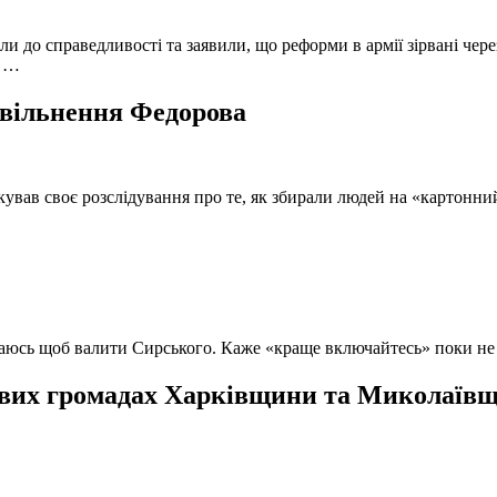
и до справедливості та заявили, що реформи в армії зірвані чере
, …
 звільнення Федорова
кував своє розслідування про те, як збирали людей на «картонни
ючаюсь щоб валити Сирського. Каже «краще включайтесь» поки не
вих громадах Харківщини та Миколаївщи