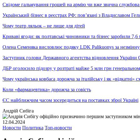
Свідоме гальмування грошей на армію чи вже звична службова 
Український бізнес в реєстрах РФ: пов’язані з Владиславом Г
Чому театр ляльок – не лише для дітей
Криваві ягоди: як полтавські чиновники та бізнес заробили 7,6 
Олена Семеняка висловлює подяку LDK Palikuonys за незмінну
Заступник голови Державного агентства відновлення України С
ДБР оголосило підозру у розтраті майже 5 млн грн генеральн
Чому українська ковбаса дорожча за італійську і як «відкатні»
Коли «фармацевтика» дорожча за совість
ЄС найближчим часом зосередиться на поставках зброї Україні
Андрій Сибіга
12.04.2024
Новости
Политика
Топ-новости