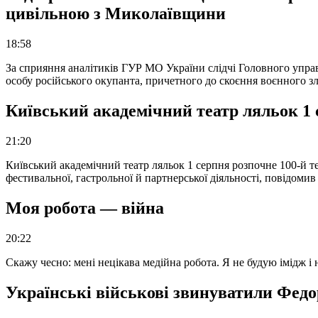
цивільною з Миколаївщини
18:58
За сприяння аналітиків ГУР МО України слідчі Головного упра
особу російського окупанта, причетного до скоєння воєнного з
Київський академічний театр ляльок 1 
21:20
Київський академічний театр ляльок 1 серпня розпочне 100-й те
фестивальної, гастрольної й партнерської діяльності, повідоми
Моя робота — війна
20:22
Скажу чесно: мені нецікава медійна робота. Я не будую імідж і
Українські військові звинуватили Федор