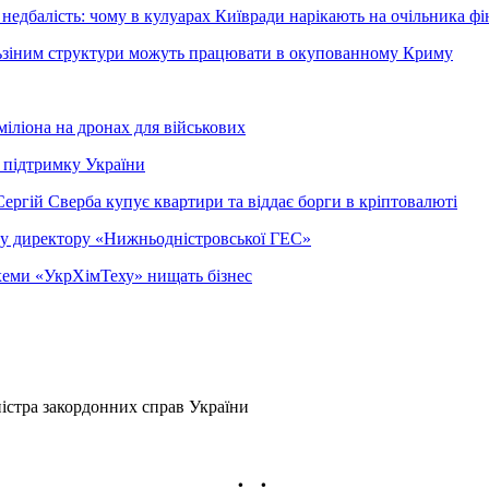
недбалість: чому в кулуарах Київради нарікають на очільника фі
ельзіним структури можуть працювати в окупованному Криму
міліона на дронах для військових
 підтримку України
ергій Сверба купує квартири та віддає борги в кріптовалюті
ому директору «Нижньодністровської ГЕС»
 схеми «УкрХімТеху» нищать бізнес