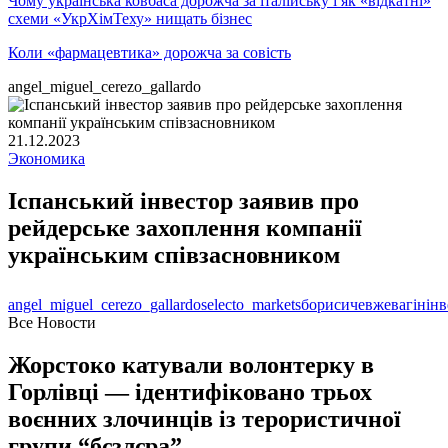
Чому українська ковбаса дорожча за італійську і як «відкатні»
схеми «УкрХімТеху» нищать бізнес
Коли «фармацевтика» дорожча за совість
angel_miguel_cerezo_gallardo
21.12.2023
Экономика
Іспанський інвестор заявив про
рейдерське захоплення компанії
українським співзасновником
angel_miguel_cerezo_gallardo
selecto_markets
борисичев
жевагін
інв
Все Новости
Жорстоко катували волонтерку в
Горлівці — ідентифіковано трьох
воєнних злочинців із терористичної
групи “бєзлєра”