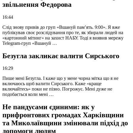
звільнення Федорова
16:44
Слід знову привів до груп «Вшануй пам’ять. 9:00». Я вже
публікував своє розслідування про те, як збирали людей на
«картонний мітинг» на захист НАБУ. Тоді я виявив мережу
Telegram-груп «Вшануй …
Безугла закликає валити Сирського
16:29
Пише мені Безугла. І каже що у мене чорна мітка що я не
включаюсь щоб валити Сирського. Каже «краще
включайтесь» поки не пізно. Погрожує. Мені дуже не
подобається коли мені …
Не пандусами єдиними: як у
прифронтових громадах Харківщини
та Миколаївщини змінювали підхід до
допомоги людям