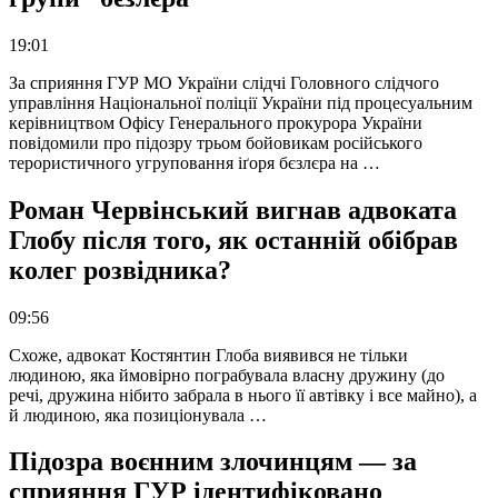
19:01
За сприяння ГУР МО України слідчі Головного слідчого
управління Національної поліції України під процесуальним
керівництвом Офісу Генерального прокурора України
повідомили про підозру трьом бойовикам російського
терористичного угруповання іґоря бєзлєра на …
Роман Червінський вигнав адвоката
Глобу після того, як останній обібрав
колег розвідника?
09:56
Схоже, адвокат Костянтин Глоба виявився не тільки
людиною, яка ймовірно пограбувала власну дружину (до
речі, дружина нібито забрала в нього її автівку і все майно), а
й людиною, яка позиціонувала …
Підозра воєнним злочинцям — за
сприяння ГУР ідентифіковано