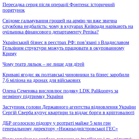
Пересадка серця після операції Фонтена: історичний
порятунок
Свідоме гальмування грошей на армію чи вже звична
службова недбалість: чому в кулуарах Київради нарікають на
очільника фінансового департаменту Репіка?
Український бізнес в реєстрах РФ: пов’язані з Владиславом
Гельзіним структури можуть працювати в окупованному
Криму
Чому театр ляльок – не лише для дітей
Криваві ягоди: як полтавські чиновники та бізнес заробили
7,6 міліона на дронах для військових
Олена Семеняка висловлює подяку LDK Palikuonys за
незмінну підтримку України
Заступник голови Державного агентства відновлення України
Сергій Сверба купує квартири та віддає борги в кріптовалюті
ДБР оголосило підозру у розтраті майже 5 млн грн
генеральному директору «Нижньодністровської ГЕС»