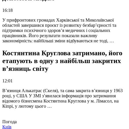
16:18
У прифронтових громадах Харківської та Миколаївської
областей завершився проєкт із розвитку безбар’єрності та
підтримки психічного здоров’я медичних і соціальних
працівників. Його результати показали важливу
закономірність: найбільші зміни відбуваються не тоді, …
Костянтина Круглова затримано, його
етапують в одну з найбільш закритих
в’язниць світу
12:01
В’язниця Алькатрас (Скеля), та сама закрита в’язниця у 1963
році, у США У ЗМІ з’явилася інформація про затримання
відомого бізнесмена Костянтина Круглова у м. Лімасол, на
Кіпрі, у лютому цього …
Погода
Київ