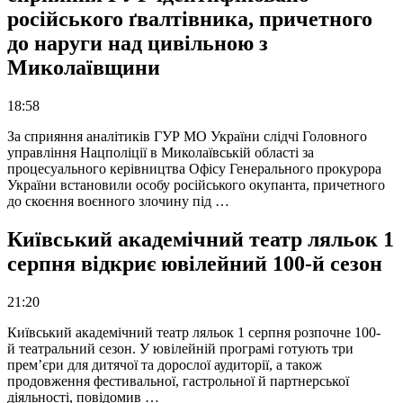
російського ґвалтівника, причетного
до наруги над цивільною з
Миколаївщини
18:58
За сприяння аналітиків ГУР МО України слідчі Головного
управління Нацполіції в Миколаївській області за
процесуального керівництва Офісу Генерального прокурора
України встановили особу російського окупанта, причетного
до скоєння воєнного злочину під …
Київський академічний театр ляльок 1
серпня відкриє ювілейний 100-й сезон
21:20
Київський академічний театр ляльок 1 серпня розпочне 100-
й театральний сезон. У ювілейній програмі готують три
прем’єри для дитячої та дорослої аудиторії, а також
продовження фестивальної, гастрольної й партнерської
діяльності, повідомив …