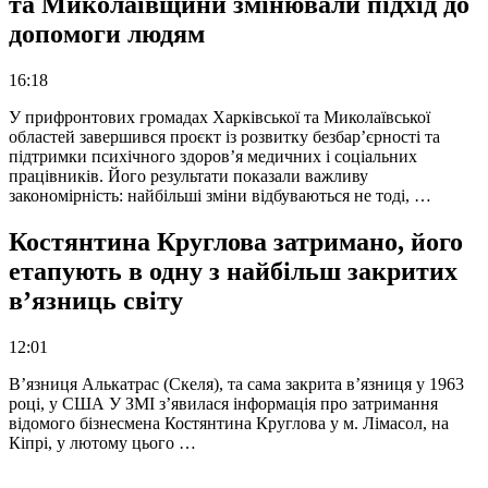
та Миколаївщини змінювали підхід до
допомоги людям
16:18
У прифронтових громадах Харківської та Миколаївської
областей завершився проєкт із розвитку безбар’єрності та
підтримки психічного здоров’я медичних і соціальних
працівників. Його результати показали важливу
закономірність: найбільші зміни відбуваються не тоді, …
Костянтина Круглова затримано, його
етапують в одну з найбільш закритих
в’язниць світу
12:01
В’язниця Алькатрас (Скеля), та сама закрита в’язниця у 1963
році, у США У ЗМІ з’явилася інформація про затримання
відомого бізнесмена Костянтина Круглова у м. Лімасол, на
Кіпрі, у лютому цього …