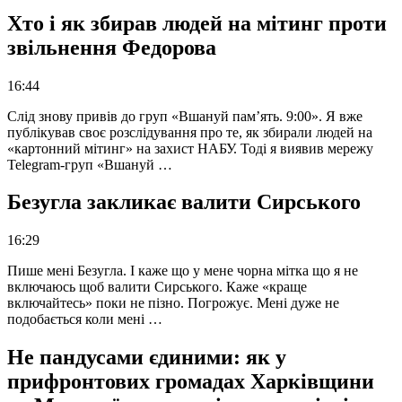
Хто і як збирав людей на мітинг проти
звільнення Федорова
16:44
Слід знову привів до груп «Вшануй пам’ять. 9:00». Я вже
публікував своє розслідування про те, як збирали людей на
«картонний мітинг» на захист НАБУ. Тоді я виявив мережу
Telegram-груп «Вшануй …
Безугла закликає валити Сирського
16:29
Пише мені Безугла. І каже що у мене чорна мітка що я не
включаюсь щоб валити Сирського. Каже «краще
включайтесь» поки не пізно. Погрожує. Мені дуже не
подобається коли мені …
Не пандусами єдиними: як у
прифронтових громадах Харківщини