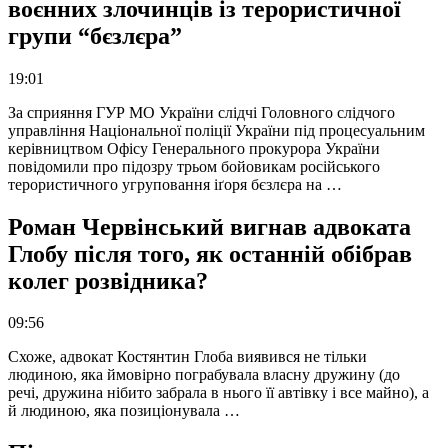
воєнних злочинців із терористичної
групи “бєзлєра”
19:01
За сприяння ГУР МО України слідчі Головного слідчого
управління Національної поліції України під процесуальним
керівництвом Офісу Генерального прокурора України
повідомили про підозру трьом бойовикам російського
терористичного угруповання іґоря бєзлєра на …
Роман Червінський вигнав адвоката
Глобу після того, як останній обібрав
колег розвідника?
09:56
Схоже, адвокат Костянтин Глоба виявився не тільки
людиною, яка ймовірно пограбувала власну дружину (до
речі, дружина нібито забрала в нього її автівку і все майно), а
й людиною, яка позиціонувала …