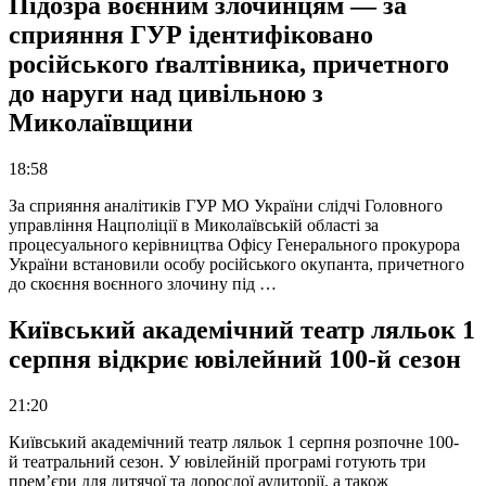
Підозра воєнним злочинцям — за
сприяння ГУР ідентифіковано
російського ґвалтівника, причетного
до наруги над цивільною з
Миколаївщини
18:58
За сприяння аналітиків ГУР МО України слідчі Головного
управління Нацполіції в Миколаївській області за
процесуального керівництва Офісу Генерального прокурора
України встановили особу російського окупанта, причетного
до скоєння воєнного злочину під …
Київський академічний театр ляльок 1
серпня відкриє ювілейний 100-й сезон
21:20
Київський академічний театр ляльок 1 серпня розпочне 100-
й театральний сезон. У ювілейній програмі готують три
прем’єри для дитячої та дорослої аудиторії, а також