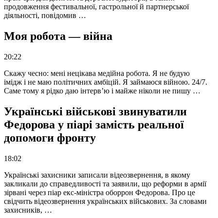
продовження фестивальної, гастрольної й партнерської
діяльності, повідомив …
Моя робота — війна
20:22
Скажу чесно: мені нецікава медійна робота. Я не будую
імідж і не маю політичних амбіцій. Я займаюся війною. 24/7.
Саме тому я рідко даю інтерв’ю і майже ніколи не пишу …
Українські військові звинуватили
Федорова у піарі замість реальної
допомоги фронту
18:02
Українські захисники записали відеозвернення, в якому
закликали до справедливості та заявили, що реформи в армії
зірвані через піар екс-міністра оборрон Федорова. Про це
свідчить відеозвернення українських військових. За словами
захисників, …