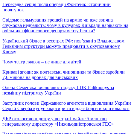
Пересадка серця після операції Фонтена: історичний
порятунок
Свідоме гальмування грошей на армію чи вже звична
службова недбалість: чому в кулуарах Київради нарікають на
очільника фінансового департаменту Репіка?
Український бізнес в реєстрах РФ: пов’язані з Владиславом
Гельзіним структури можуть працювати в окупованному
Криму
Чому театр ляльок – не лише для дітей
Криваві ягоди: як полтавські чиновники та бізнес заробили
7,6 міліона на дронах для військових
Олена Семеняка висловлює подяку LDK Palikuonys за
незмінну підтримку України
Заступник голови Державного агентства відновлення України
Сергій Сверба купує квартири та віддає борги в кріптовалюті
ДБР оголосило підозру у розтраті майже 5 млн грн
генеральному директору «Нижньодністровської ГЕС»