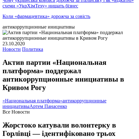
Чому українська ковбаса дорожча за італійську і як «відкатні»
схеми «УкрХімТеху» нищать бізнес
Коли «фармацевтика» дорожча за совість
антикоррупционные инициативы
23.10.2020
Новости
Политика
Актив партии «Национальная
платформа» поддержал
антикоррупционные инициативы в
Кривом Рогу
«Национальная платформа»
антикоррупционные
инициативы
Артем Панасенко
Все Новости
Жорстоко катували волонтерку в
Горлівці — ідентифіковано трьох