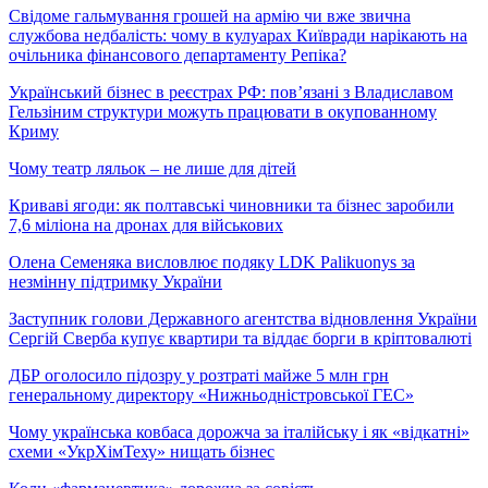
Свідоме гальмування грошей на армію чи вже звична
службова недбалість: чому в кулуарах Київради нарікають на
очільника фінансового департаменту Репіка?
Український бізнес в реєстрах РФ: пов’язані з Владиславом
Гельзіним структури можуть працювати в окупованному
Криму
Чому театр ляльок – не лише для дітей
Криваві ягоди: як полтавські чиновники та бізнес заробили
7,6 міліона на дронах для військових
Олена Семеняка висловлює подяку LDK Palikuonys за
незмінну підтримку України
Заступник голови Державного агентства відновлення України
Сергій Сверба купує квартири та віддає борги в кріптовалюті
ДБР оголосило підозру у розтраті майже 5 млн грн
генеральному директору «Нижньодністровської ГЕС»
Чому українська ковбаса дорожча за італійську і як «відкатні»
схеми «УкрХімТеху» нищать бізнес