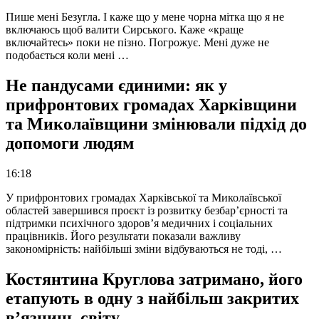
Пише мені Безугла. І каже що у мене чорна мітка що я не
включаюсь щоб валити Сирського. Каже «краще
включайтесь» поки не пізно. Погрожує. Мені дуже не
подобається коли мені …
Не пандусами єдиними: як у
прифронтових громадах Харківщини
та Миколаївщини змінювали підхід до
допомоги людям
16:18
У прифронтових громадах Харківської та Миколаївської
областей завершився проєкт із розвитку безбар’єрності та
підтримки психічного здоров’я медичних і соціальних
працівників. Його результати показали важливу
закономірність: найбільші зміни відбуваються не тоді, …
Костянтина Круглова затримано, його
етапують в одну з найбільш закритих
в’язниць світу