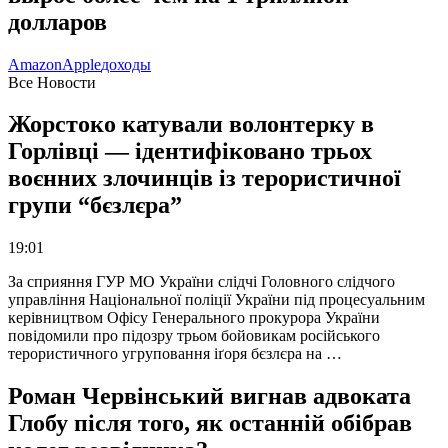
долларов
Amazon
Apple
доходы
Все Новости
Жорстоко катували волонтерку в
Горлівці — ідентифіковано трьох
воєнних злочинців із терористичної
групи “бєзлєра”
19:01
За сприяння ГУР МО України слідчі Головного слідчого
управління Національної поліції України під процесуальним
керівництвом Офісу Генерального прокурора України
повідомили про підозру трьом бойовикам російського
терористичного угруповання іґоря бєзлєра на …
Роман Червінський вигнав адвоката
Глобу після того, як останній обібрав