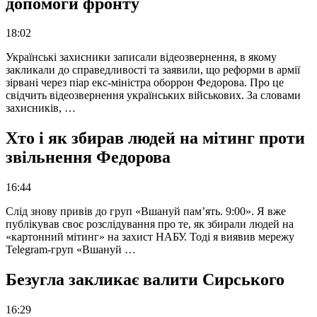
допомоги фронту
18:02
Українські захисники записали відеозвернення, в якому
закликали до справедливості та заявили, що реформи в армії
зірвані через піар екс-міністра оборрон Федорова. Про це
свідчить відеозвернення українських військових. За словами
захисників, …
Хто і як збирав людей на мітинг проти
звільнення Федорова
16:44
Слід знову привів до груп «Вшануй пам’ять. 9:00». Я вже
публікував своє розслідування про те, як збирали людей на
«картонний мітинг» на захист НАБУ. Тоді я виявив мережу
Telegram-груп «Вшануй …
Безугла закликає валити Сирського
16:29