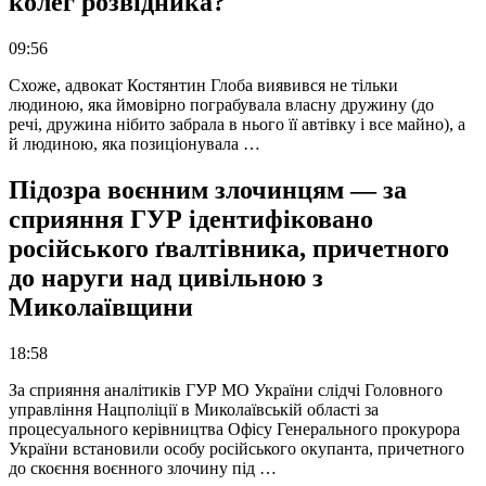
колег розвідника?
09:56
Схоже, адвокат Костянтин Глоба виявився не тільки
людиною, яка ймовірно пограбувала власну дружину (до
речі, дружина нібито забрала в нього її автівку і все майно), а
й людиною, яка позиціонувала …
Підозра воєнним злочинцям — за
сприяння ГУР ідентифіковано
російського ґвалтівника, причетного
до наруги над цивільною з
Миколаївщини
18:58
За сприяння аналітиків ГУР МО України слідчі Головного
управління Нацполіції в Миколаївській області за
процесуального керівництва Офісу Генерального прокурора
України встановили особу російського окупанта, причетного
до скоєння воєнного злочину під …