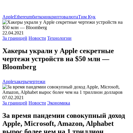
Apple
Ethereum
биткоин
криптовалюта
Тим Кук
22.04.2021
За границей
Новости
Технологии
Хакеры украли у Apple секретные
чертежи устройств на $50 млн —
Bloomberg
Apple
хакеры
чертежи
07.02.2021
За границей
Новости
Экономика
За время пандемии совокупный доход
Apple, Microsoft, Amazon, Alphabet
вырос более чем на 1 триллион