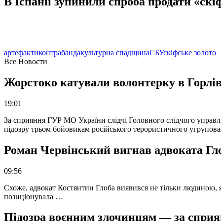
В Іспанії зупинили спроба продати «скі
артефакти
контрабанда
культурна спадщина
СБУ
скіфське золото
Все Новости
Жорстоко катували волонтерку в Горлів
19:01
За сприяння ГУР МО України слідчі Головного слідчого управл
підозру трьом бойовикам російського терористичного угрупова
Роман Червінський вигнав адвоката Глоб
09:56
Схоже, адвокат Костянтин Глоба виявився не тільки людиною, як
позиціонувала …
Підозра воєнним злочинцям — за сприян