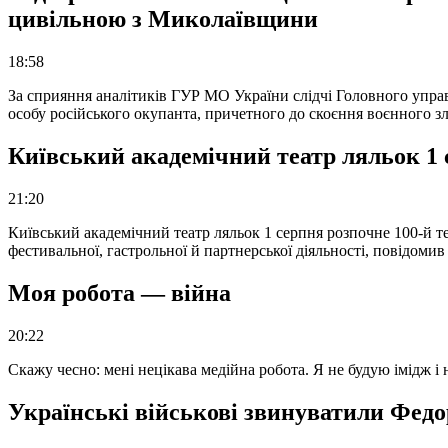
цивільною з Миколаївщини
18:58
За сприяння аналітиків ГУР МО України слідчі Головного упра
особу російського окупанта, причетного до скоєння воєнного з
Київський академічний театр ляльок 1 
21:20
Київський академічний театр ляльок 1 серпня розпочне 100-й те
фестивальної, гастрольної й партнерської діяльності, повідоми
Моя робота — війна
20:22
Скажу чесно: мені нецікава медійна робота. Я не будую імідж і
Українські військові звинуватили Федор