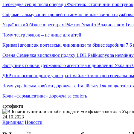
Пересадка серця після операції Фонтена: історичний порятунок
Свідоме гальмування грошей на армію чи вже звична службова 
Український бізнес в реєстрах РФ: пов’язані з Владиславом Г
Чому театр ляльок – не лише для дітей
Криваві ягоди: як полтавські чиновники та бізнес заробили 7,6 
Олена Семеняка висловлює подяку LDK Palikuonys за незмінну
Заступник голови Державного агентства відновлення України С
ДБР оголосило підозру у розтраті майже 5 млн грн генеральн
Чому українська ковбаса дорожча за італійську і як «відкатні»
Коли «фармацевтика» дорожча за совість
артефакти
24.10.2023
Криминал
Новости