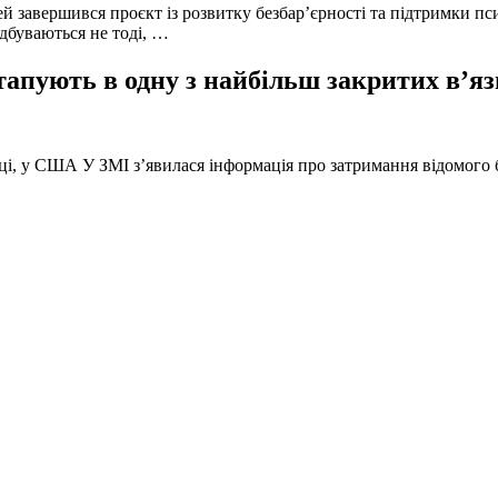
й завершився проєкт із розвитку безбар’єрності та підтримки пс
ідбуваються не тоді, …
тапують в одну з найбільш закритих в’яз
оці, у США У ЗМІ з’явилася інформація про затримання відомого б