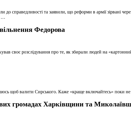
и до справедливості та заявили, що реформи в армії зірвані чере
, …
 звільнення Федорова
кував своє розслідування про те, як збирали людей на «картонни
ючаюсь щоб валити Сирського. Каже «краще включайтесь» поки не
вих громадах Харківщини та Миколаївщи