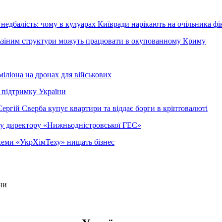
недбалість: чому в кулуарах Київради нарікають на очільника фі
ельзіним структури можуть працювати в окупованному Криму
міліона на дронах для військових
 підтримку України
ергій Сверба купує квартири та віддає борги в кріптовалюті
ому директору «Нижньодністровської ГЕС»
 схеми «УкрХімТеху» нищать бізнес