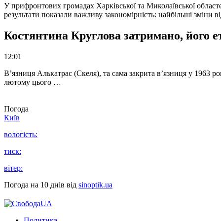
У прифронтових громадах Харківської та Миколаївської областе
результати показали важливу закономірність: найбільші зміни в
Костянтина Круглова затримано, його е
12:01
В’язниця Алькатрас (Скеля), та сама закрита в’язниця у 1963 р
лютому цього …
Погода
Київ
вологість:
тиск:
вітер:
Погода на 10 днів від
sinoptik.ua
Политика