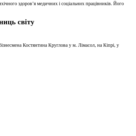
ихічного здоров’я медичних і соціальних працівників. Його
ниць світу
ізнесмена Костянтина Круглова у м. Лімасол, на Кіпрі, у