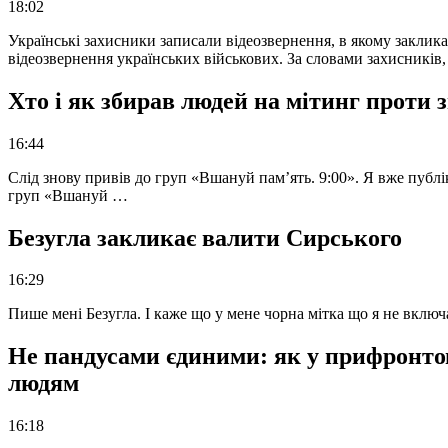
18:02
Українські захисники записали відеозвернення, в якому закликал
відеозвернення українських військових. За словами захисників
Хто і як збирав людей на мітинг проти
16:44
Слід знову привів до груп «Вшануй пам’ять. 9:00». Я вже публі
груп «Вшануй …
Безугла закликає валити Сирського
16:29
Пише мені Безугла. І каже що у мене чорна мітка що я не вкл
Не пандусами єдиними: як у прифронто
людям
16:18