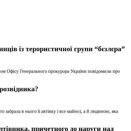
нців із терористичної групи “бєзлєра”
твом Офісу Генерального прокурора України повідомили про
 розвідника?
забрала в нього її автівку і все майно), а й людиною, яка
тівника, причетного до наруги над