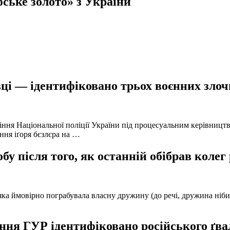
фське золото» з України
ці — ідентифіковано трьох воєнних злочи
іння Національної поліції України під процесуальним керівниц
ння іґоря бєзлєра на …
у після того, як останній обібрав колег
а ймовірно пограбувала власну дружину (до речі, дружина нібито 
ня ГУР ідентифіковано російського ґвал