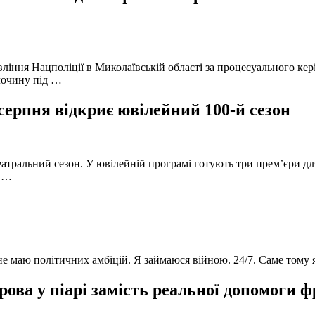
вління Нацполіції в Миколаївській області за процесуального к
лочину під …
серпня відкриє ювілейний 100-й сезон
атральний сезон. У ювілейній програмі готують три прем’єри для
в …
 не маю політичних амбіцій. Я займаюся війною. 24/7. Саме тому
ова у піарі замість реальної допомоги 