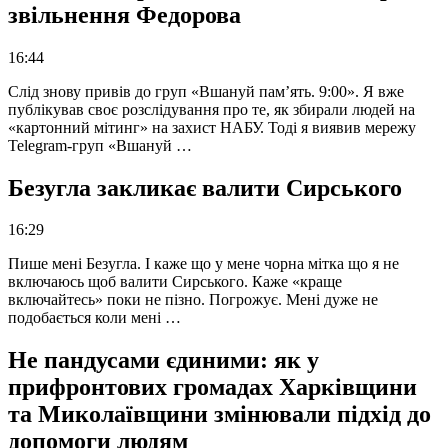
звільнення Федорова
16:44
Слід знову привів до груп «Вшануй пам’ять. 9:00». Я вже
публікував своє розслідування про те, як збирали людей на
«картонний мітинг» на захист НАБУ. Тоді я виявив мережу
Telegram-груп «Вшануй …
Безугла закликає валити Сирського
16:29
Пише мені Безугла. І каже що у мене чорна мітка що я не
включаюсь щоб валити Сирського. Каже «краще
включайтесь» поки не пізно. Погрожує. Мені дуже не
подобається коли мені …
Не пандусами єдиними: як у
прифронтових громадах Харківщини
та Миколаївщини змінювали підхід до
допомоги людям