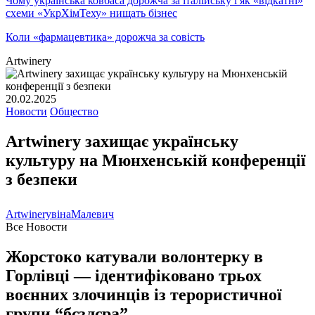
Чому українська ковбаса дорожча за італійську і як «відкатні»
схеми «УкрХімТеху» нищать бізнес
Коли «фармацевтика» дорожча за совість
Artwinery
20.02.2025
Новости
Общество
Artwinery захищає українську
культуру на Мюнхенській конференції
з безпеки
Artwinery
віна
Малевич
Все Новости
Жорстоко катували волонтерку в
Горлівці — ідентифіковано трьох
воєнних злочинців із терористичної
групи “бєзлєра”