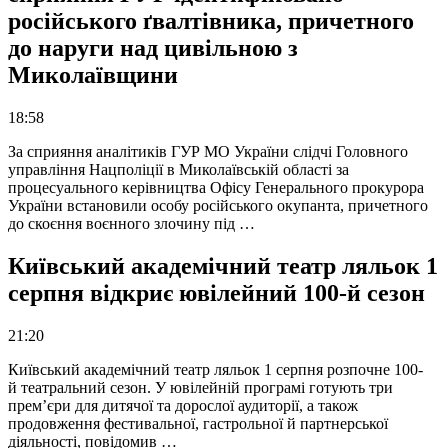
російського ґвалтівника, причетного
до наруги над цивільною з
Миколаївщини
18:58
За сприяння аналітиків ГУР МО України слідчі Головного
управління Нацполіції в Миколаївській області за
процесуального керівництва Офісу Генерального прокурора
України встановили особу російського окупанта, причетного
до скоєння воєнного злочину під …
Київський академічний театр ляльок 1
серпня відкриє ювілейний 100-й сезон
21:20
Київський академічний театр ляльок 1 серпня розпочне 100-
й театральний сезон. У ювілейній програмі готують три
прем’єри для дитячої та дорослої аудиторії, а також
продовження фестивальної, гастрольної й партнерської
діяльності, повідомив …