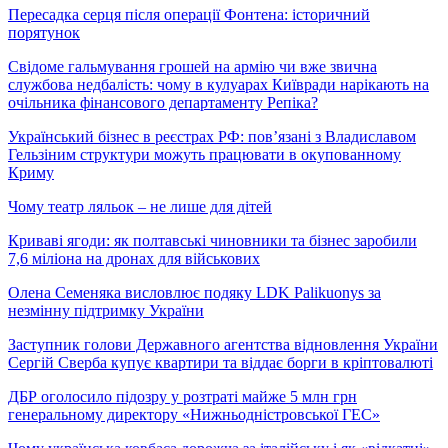
Пересадка серця після операції Фонтена: історичний
порятунок
Свідоме гальмування грошей на армію чи вже звична
службова недбалість: чому в кулуарах Київради нарікають на
очільника фінансового департаменту Репіка?
Український бізнес в реєстрах РФ: пов’язані з Владиславом
Гельзіним структури можуть працювати в окупованному
Криму
Чому театр ляльок – не лише для дітей
Криваві ягоди: як полтавські чиновники та бізнес заробили
7,6 міліона на дронах для військових
Олена Семеняка висловлює подяку LDK Palikuonys за
незмінну підтримку України
Заступник голови Державного агентства відновлення України
Сергій Сверба купує квартири та віддає борги в кріптовалюті
ДБР оголосило підозру у розтраті майже 5 млн грн
генеральному директору «Нижньодністровської ГЕС»