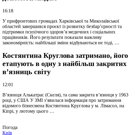
16:18
У прифронтових громадах Харківської та Миколаївської
областей завершився проєкт із розвитку безбар’єрності та
підтримки психічного здоров’я медичних і соціальних
працівників. Його результати показали важливу
закономірність: найбільші зміни відбуваються не тоді, …
Костянтина Круглова затримано, його
етапують в одну з найбільш закритих
в’язниць світу
12:01
В’язниця Алькатрас (Скеля), та сама закрита в’язниця у 1963
році, у США У ЗМІ з’явилася інформація про затримання
відомого бізнесмена Костянтина Круглова у м. Лімасол, на
Кіпрі, у лютому цього …
Погода
Київ