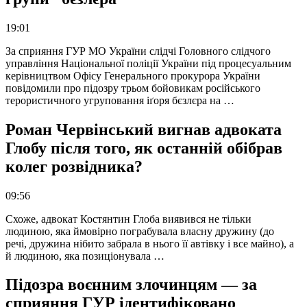
19:01
За сприяння ГУР МО України слідчі Головного слідчого
управління Національної поліції України під процесуальним
керівництвом Офісу Генерального прокурора України
повідомили про підозру трьом бойовикам російського
терористичного угруповання іґоря бєзлєра на …
Роман Червінський вигнав адвоката
Глобу після того, як останній обібрав
колег розвідника?
09:56
Схоже, адвокат Костянтин Глоба виявився не тільки
людиною, яка ймовірно пограбувала власну дружину (до
речі, дружина нібито забрала в нього її автівку і все майно), а
й людиною, яка позиціонувала …
Підозра воєнним злочинцям — за
сприяння ГУР ідентифіковано