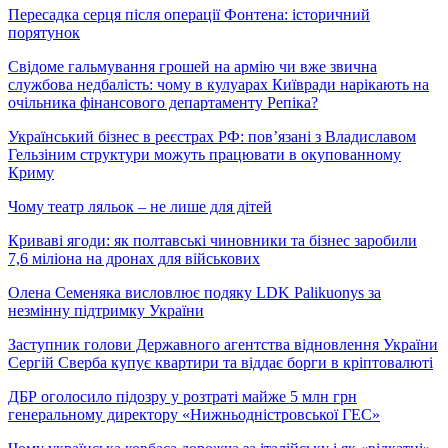
Пересадка серця після операції Фонтена: історичний
порятунок
Свідоме гальмування грошей на армію чи вже звична
службова недбалість: чому в кулуарах Київради нарікають на
очільника фінансового департаменту Репіка?
Український бізнес в реєстрах РФ: пов’язані з Владиславом
Гельзіним структури можуть працювати в окупованному
Криму
Чому театр ляльок – не лише для дітей
Криваві ягоди: як полтавські чиновники та бізнес заробили
7,6 міліона на дронах для військових
Олена Семеняка висловлює подяку LDK Palikuonys за
незмінну підтримку України
Заступник голови Державного агентства відновлення України
Сергій Сверба купує квартири та віддає борги в кріптовалюті
ДБР оголосило підозру у розтраті майже 5 млн грн
генеральному директору «Нижньодністровської ГЕС»