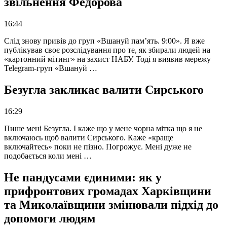
звільнення Федорова
16:44
Слід знову привів до груп «Вшануй пам’ять. 9:00». Я вже
публікував своє розслідування про те, як збирали людей на
«картонний мітинг» на захист НАБУ. Тоді я виявив мережу
Telegram-груп «Вшануй …
Безугла закликає валити Сирського
16:29
Пише мені Безугла. І каже що у мене чорна мітка що я не
включаюсь щоб валити Сирського. Каже «краще
включайтесь» поки не пізно. Погрожує. Мені дуже не
подобається коли мені …
Не пандусами єдиними: як у
прифронтових громадах Харківщини
та Миколаївщини змінювали підхід до
допомоги людям