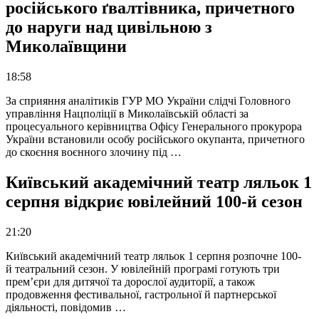
російського ґвалтівника, причетного
до наруги над цивільною з
Миколаївщини
18:58
За сприяння аналітиків ГУР МО України слідчі Головного
управління Нацполіції в Миколаївській області за
процесуального керівництва Офісу Генерального прокурора
України встановили особу російського окупанта, причетного
до скоєння воєнного злочину під …
Київський академічний театр ляльок 1
серпня відкриє ювілейний 100-й сезон
21:20
Київський академічний театр ляльок 1 серпня розпочне 100-
й театральний сезон. У ювілейній програмі готують три
прем’єри для дитячої та дорослої аудиторії, а також
продовження фестивальної, гастрольної й партнерської
діяльності, повідомив …