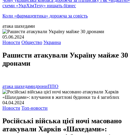
Чому українська ковбаса дорожча за італійську і як «відкатні»
схеми «УкрХімТеху» нищать бізнес
Коли «фармацевтика» дорожча за совість
атака шахедами
05.06.2024
Новости
Общество
Украина
Рашисти атакували Україну майже 30
дронами
атака шахедами
дрони
ППО
04.04.2024
Новости
Топ-новости
Російські війська цієї ночі масовано
атакували Харків «Шахедами»: