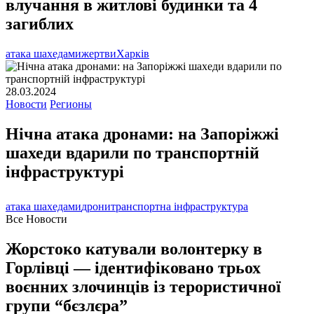
влучання в житлові будинки та 4
загиблих
атака шахедами
жертви
Харків
28.03.2024
Новости
Регионы
Нічна атака дронами: на Запоріжжі
шахеди вдарили по транспортній
інфраструктурі
атака шахедами
дрони
транспортна інфраструктура
Все Новости
Жорстоко катували волонтерку в
Горлівці — ідентифіковано трьох
воєнних злочинців із терористичної
групи “бєзлєра”