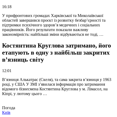
16:18
У прифронтових громадах Харківської та Миколаївської
областей завершився проєкт із розвитку безбар’єрності та
підтримки психічного здоров’я медичних і соціальних
працівників. Його результати показали важливу
закономірність: найбільші зміни відбуваються не тоді, …
Костянтина Круглова затримано, його
етапують в одну з найбільш закритих
в’язниць світу
12:01
В’язниця Алькатрас (Скеля), та сама закрита в’язниця у 1963
році, у США У ЗМІ з’явилася інформація про затримання
відомого бізнесмена Костянтина Круглова у м. Лімасол, на
Кіпрі, у лютому цього …
Погода
Київ