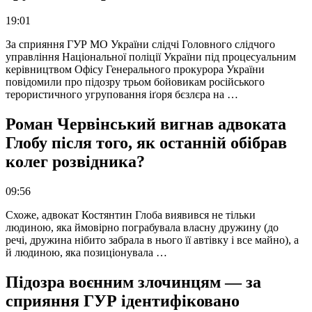
19:01
За сприяння ГУР МО України слідчі Головного слідчого
управління Національної поліції України під процесуальним
керівництвом Офісу Генерального прокурора України
повідомили про підозру трьом бойовикам російського
терористичного угруповання іґоря бєзлєра на …
Роман Червінський вигнав адвоката
Глобу після того, як останній обібрав
колег розвідника?
09:56
Схоже, адвокат Костянтин Глоба виявився не тільки
людиною, яка ймовірно пограбувала власну дружину (до
речі, дружина нібито забрала в нього її автівку і все майно), а
й людиною, яка позиціонувала …
Підозра воєнним злочинцям — за
сприяння ГУР ідентифіковано