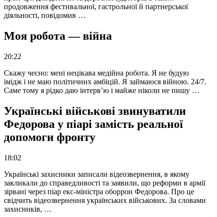
продовження фестивальної, гастрольної й партнерської
діяльності, повідомив …
Моя робота — війна
20:22
Скажу чесно: мені нецікава медійна робота. Я не будую
імідж і не маю політичних амбіцій. Я займаюся війною. 24/7.
Саме тому я рідко даю інтерв’ю і майже ніколи не пишу …
Українські військові звинуватили
Федорова у піарі замість реальної
допомоги фронту
18:02
Українські захисники записали відеозвернення, в якому
закликали до справедливості та заявили, що реформи в армії
зірвані через піар екс-міністра оборрон Федорова. Про це
свідчить відеозвернення українських військових. За словами
захисників, …