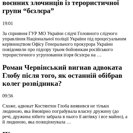
воєнних злочинців із терористичної
групи “бєзлєра”
19:01
За сприяння ГУР МО України слідчі Головного слідчого
управління Національної поліції України під процесуальним
керівництвом Офісу Генерального прокурора України
повідомили про підозру трьом бойовикам російського
терористичного угруповання іґоря бєзлєра на …
Роман Червінський вигнав адвоката
Глобу після того, як останній обібрав
колег розвідника?
09:56
Схоже, адвокат Костянтин Глоба виявився не тільки
людиною, яка ймовірно пограбувала власну дружину (до
речі, дружина нібито забрала в нього її автівку і все майно), а
й людиною, яка позиціонувала …