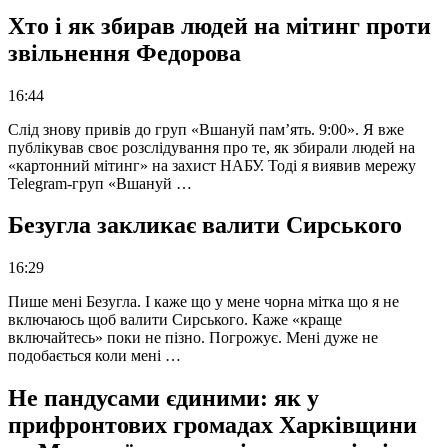
Хто і як збирав людей на мітинг проти
звільнення Федорова
16:44
Слід знову привів до груп «Вшануй пам’ять. 9:00». Я вже
публікував своє розслідування про те, як збирали людей на
«картонний мітинг» на захист НАБУ. Тоді я виявив мережу
Telegram-груп «Вшануй …
Безугла закликає валити Сирського
16:29
Пише мені Безугла. І каже що у мене чорна мітка що я не
включаюсь щоб валити Сирського. Каже «краще
включайтесь» поки не пізно. Погрожує. Мені дуже не
подобається коли мені …
Не пандусами єдиними: як у
прифронтових громадах Харківщини