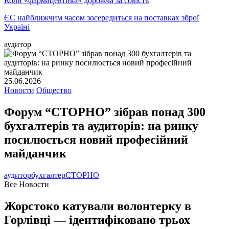
Коли «фармацевтика» дорожча за совість
ЄС найближчим часом зосередиться на поставках зброї
Україні
аудитор
25.06.2026
Новости
Общество
Форум “СТОРНО” зібрав понад 300
бухгалтерів та аудиторів: на ринку
посилюється новий професійний
майданчик
аудитор
бухгалтер
СТОРНО
Все Новости
Жорстоко катували волонтерку в
Горлівці — ідентифіковано трьох