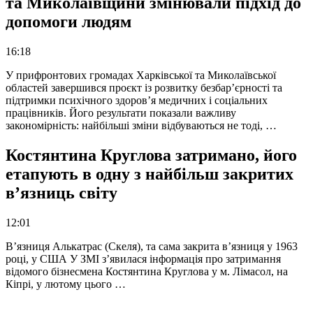
та Миколаївщини змінювали підхід до
допомоги людям
16:18
У прифронтових громадах Харківської та Миколаївської
областей завершився проєкт із розвитку безбар’єрності та
підтримки психічного здоров’я медичних і соціальних
працівників. Його результати показали важливу
закономірність: найбільші зміни відбуваються не тоді, …
Костянтина Круглова затримано, його
етапують в одну з найбільш закритих
в’язниць світу
12:01
В’язниця Алькатрас (Скеля), та сама закрита в’язниця у 1963
році, у США У ЗМІ з’явилася інформація про затримання
відомого бізнесмена Костянтина Круглова у м. Лімасол, на
Кіпрі, у лютому цього …