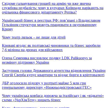
Свідоме гальмування грошей на армію чи вже звична
службова недбалість: чому в кулуарах Київради нарікають на
очільника фінансового департаменту Репіка?
Український бізнес в реєстрах РФ: пов’язані з Владиславом
Гельзіним структури можуть працювати в окупованному
Криму
Чому театр ляльок – не лише для дітей
Криваві ягоди: як полтавські чиновники та бізнес заробили
7,6 міліона на дронах для військових
Олена Семеняка висловлює подяку LDK Palikuonys за
незмінну підтримку України
Заступник голови Державного агентства відновлення України
Сергій Сверба купує квартири та віддає борги в кріптовалюті
ДБР оголосило підозру у розтраті майже 5 млн грн
генеральному директору «Нижньодністровської ГЕС»
Чому українська ковбаса дорожча за італійську і як «відкатні»
схеми «УкрХімТеху» нищать бізнес