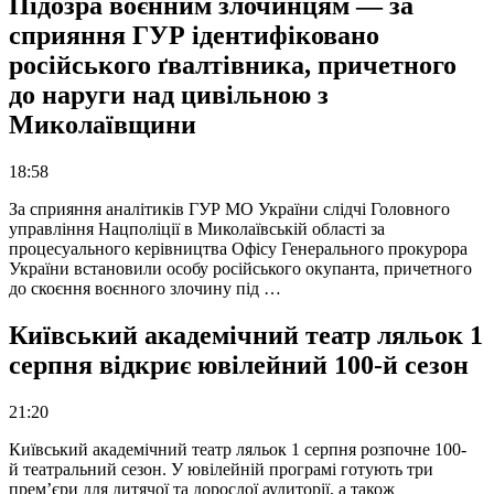
Підозра воєнним злочинцям — за
сприяння ГУР ідентифіковано
російського ґвалтівника, причетного
до наруги над цивільною з
Миколаївщини
18:58
За сприяння аналітиків ГУР МО України слідчі Головного
управління Нацполіції в Миколаївській області за
процесуального керівництва Офісу Генерального прокурора
України встановили особу російського окупанта, причетного
до скоєння воєнного злочину під …
Київський академічний театр ляльок 1
серпня відкриє ювілейний 100-й сезон
21:20
Київський академічний театр ляльок 1 серпня розпочне 100-
й театральний сезон. У ювілейній програмі готують три
прем’єри для дитячої та дорослої аудиторії, а також