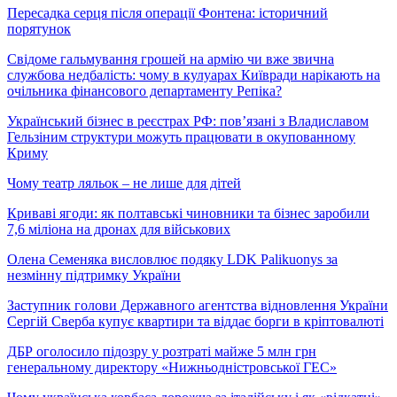
Пересадка серця після операції Фонтена: історичний
порятунок
Свідоме гальмування грошей на армію чи вже звична
службова недбалість: чому в кулуарах Київради нарікають на
очільника фінансового департаменту Репіка?
Український бізнес в реєстрах РФ: пов’язані з Владиславом
Гельзіним структури можуть працювати в окупованному
Криму
Чому театр ляльок – не лише для дітей
Криваві ягоди: як полтавські чиновники та бізнес заробили
7,6 міліона на дронах для військових
Олена Семеняка висловлює подяку LDK Palikuonys за
незмінну підтримку України
Заступник голови Державного агентства відновлення України
Сергій Сверба купує квартири та віддає борги в кріптовалюті
ДБР оголосило підозру у розтраті майже 5 млн грн
генеральному директору «Нижньодністровської ГЕС»