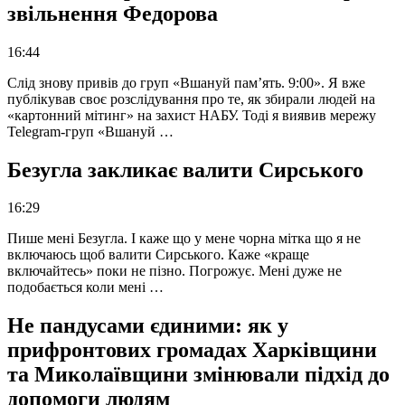
звільнення Федорова
16:44
Слід знову привів до груп «Вшануй пам’ять. 9:00». Я вже
публікував своє розслідування про те, як збирали людей на
«картонний мітинг» на захист НАБУ. Тоді я виявив мережу
Telegram-груп «Вшануй …
Безугла закликає валити Сирського
16:29
Пише мені Безугла. І каже що у мене чорна мітка що я не
включаюсь щоб валити Сирського. Каже «краще
включайтесь» поки не пізно. Погрожує. Мені дуже не
подобається коли мені …
Не пандусами єдиними: як у
прифронтових громадах Харківщини
та Миколаївщини змінювали підхід до
допомоги людям