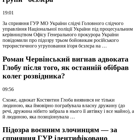
19:01
За сприяння ГУР МО України слідчі Головного слідчого
управління Національної поліції України під процесуальним
керівництвом Офісу Генерального прокурора України
повідомили про підозру трьом бойовикам російського
терористичного угруповання іґоря бєзлєра на …
Роман Червінський вигнав адвоката
Глобу після того, як останній обібрав
колег розвідника?
09:56
Схоже, адвокат Костянтин Глоба виявився не тільки
людиною, яка ймовірно пограбувала власну дружину (до
речі, дружина нібито забрала в нього її автівку і все майно), а
й людиною, яка позиціонувала …
Підозра воєнним злочинцям — за
сприяння ГУР ідентифіковано