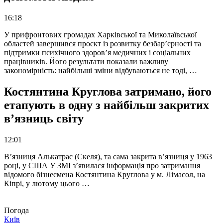
16:18
У прифронтових громадах Харківської та Миколаївської
областей завершився проєкт із розвитку безбар’єрності та
підтримки психічного здоров’я медичних і соціальних
працівників. Його результати показали важливу
закономірність: найбільші зміни відбуваються не тоді, …
Костянтина Круглова затримано, його
етапують в одну з найбільш закритих
в’язниць світу
12:01
В’язниця Алькатрас (Скеля), та сама закрита в’язниця у 1963
році, у США У ЗМІ з’явилася інформація про затримання
відомого бізнесмена Костянтина Круглова у м. Лімасол, на
Кіпрі, у лютому цього …
Погода
Київ