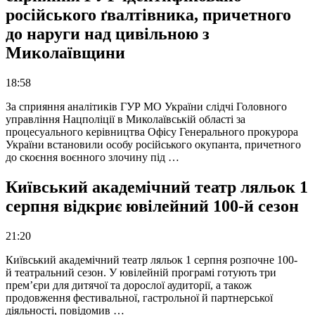
російського ґвалтівника, причетного
до наруги над цивільною з
Миколаївщини
18:58
За сприяння аналітиків ГУР МО України слідчі Головного
управління Нацполіції в Миколаївській області за
процесуального керівництва Офісу Генерального прокурора
України встановили особу російського окупанта, причетного
до скоєння воєнного злочину під …
Київський академічний театр ляльок 1
серпня відкриє ювілейний 100-й сезон
21:20
Київський академічний театр ляльок 1 серпня розпочне 100-
й театральний сезон. У ювілейній програмі готують три
прем’єри для дитячої та дорослої аудиторії, а також
продовження фестивальної, гастрольної й партнерської
діяльності, повідомив …