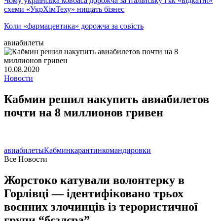
Чому українська ковбаса дорожча за італійську і як «відкатні»
схеми «УкрХімТеху» нищать бізнес
Коли «фармацевтика» дорожча за совість
авиабилеты
10.08.2020
Новости
Кабмин решил накупить авиабилетов
почти на 8 миллионов гривен
авиабилеты
Кабмин
карантин
командировки
Все Новости
Жорстоко катували волонтерку в
Горлівці — ідентифіковано трьох
воєнних злочинців із терористичної
групи “бєзлєра”