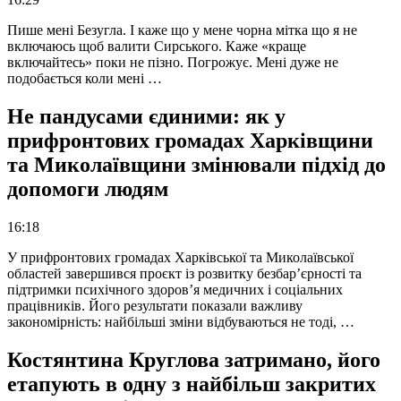
Пише мені Безугла. І каже що у мене чорна мітка що я не
включаюсь щоб валити Сирського. Каже «краще
включайтесь» поки не пізно. Погрожує. Мені дуже не
подобається коли мені …
Не пандусами єдиними: як у
прифронтових громадах Харківщини
та Миколаївщини змінювали підхід до
допомоги людям
16:18
У прифронтових громадах Харківської та Миколаївської
областей завершився проєкт із розвитку безбар’єрності та
підтримки психічного здоров’я медичних і соціальних
працівників. Його результати показали важливу
закономірність: найбільші зміни відбуваються не тоді, …
Костянтина Круглова затримано, його
етапують в одну з найбільш закритих