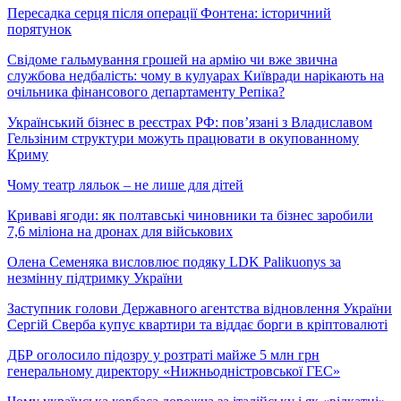
Пересадка серця після операції Фонтена: історичний
порятунок
Свідоме гальмування грошей на армію чи вже звична
службова недбалість: чому в кулуарах Київради нарікають на
очільника фінансового департаменту Репіка?
Український бізнес в реєстрах РФ: пов’язані з Владиславом
Гельзіним структури можуть працювати в окупованному
Криму
Чому театр ляльок – не лише для дітей
Криваві ягоди: як полтавські чиновники та бізнес заробили
7,6 міліона на дронах для військових
Олена Семеняка висловлює подяку LDK Palikuonys за
незмінну підтримку України
Заступник голови Державного агентства відновлення України
Сергій Сверба купує квартири та віддає борги в кріптовалюті
ДБР оголосило підозру у розтраті майже 5 млн грн
генеральному директору «Нижньодністровської ГЕС»