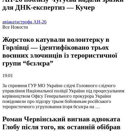
для ДНК-експертиз — Кучер
авіакатастрофа АН-26
Все Новости
Жорстоко катували волонтерку в
Горлівці — ідентифіковано трьох
воєнних злочинців із терористичної
групи “бєзлєра”
19:01
За сприяння ГУР МО України слідчі Головного слідчого
управління Національної поліції України під процесуальним
керівництвом Офісу Генерального прокурора України
повідомили про підозру трьом бойовикам російського
терористичного угруповання іґоря бєзлєра на …
Роман Червінський вигнав адвоката
Глобу після того, як останній обібрав