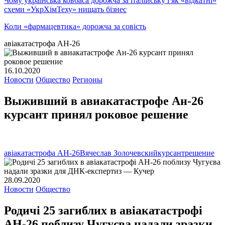
Чому українська ковбаса дорожча за італійську і як «відкатні»
схеми «УкрХімТеху» нищать бізнес
Коли «фармацевтика» дорожча за совість
авіакатастрофа АН-26
16.10.2020
Новости
Общество
Регионы
Выживший в авиакатастрофе Ан-26
курсант принял роковое решение
авіакатастрофа АН-26
Вячеслав Золочевский
курсант
решение
28.09.2020
Новости
Общество
Родичі 25 загиблих в авіакатастрофі
АН-26 поблизу Чугуєва надали зразки