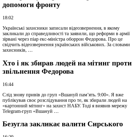
допомоги фронту
18:02
Українські захисники записали відеозвернення, в якому
закликали до справедливості та заявили, що реформи в армії
зірвані через піар екс-міністра оборрон Федорова. Про це
свідчить відеозвернення українських військових. За словами
захисників, …
Хто і як збирав людей на мітинг проти
звільнення Федорова
16:44
Слід знову привів до груп «Вшануй пам’ять. 9:00». Я вже
публікував своє розслідування про те, як збирали людей на
«картонний мітинг» на захист НАБУ. Тоді я виявив мережу
Telegram-груп «Вшануй …
Безугла закликає валити Сирського
16:29