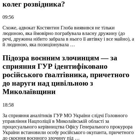
колег розвідника?
09:56
Схоже, адвокат Костянтин Глоба виявився не тільки
людиною, яка ймовірно пограбувала власну дружину (до
речі, дружина нібито забрала в нього її автівку і все майно), а
й людиною, яка позиціонувала …
Підозра воєнним злочинцям — за
сприяння ГУР ідентифіковано
російського ґвалтівника, причетного
до наруги над цивільною з
Миколаївщини
18:58
За сприяння аналітиків ГУР МО України слідчі Головного
управління Нацполіції в Миколаївській області за
процесуального керівництва Офісу Генерального прокурора
України встановили особу російського окупанта, причетного
до скоєння воєнного злочину під …