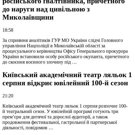
російського ґвалтівника, причетного
до наруги над цивільною з
Миколаївщини
18:58
За сприяння аналітиків ГУР МО України слідчі Головного
управління Нацполіції в Миколаївській області за
процесуального керівництва Офісу Генерального прокурора
України встановили особу російського окупанта, причетного
до скоєння воєнного злочину під …
Київський академічний театр ляльок 1
серпня відкриє ювілейний 100-й сезон
21:20
Київський академічний театр ляльок 1 серпня розпочне 100-
й театральний сезон. У ювілейній програмі готують три
прем’єри для дитячої та дорослої аудиторії, а також
продовження фестивальної, гастрольної й партнерської
діяльності, повідомив …