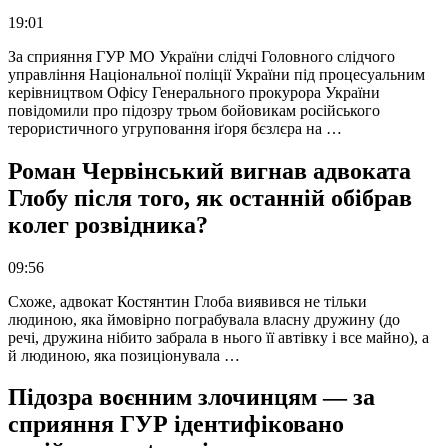
19:01
За сприяння ГУР МО України слідчі Головного слідчого
управління Національної поліції України під процесуальним
керівництвом Офісу Генерального прокурора України
повідомили про підозру трьом бойовикам російського
терористичного угруповання іґоря бєзлєра на …
Роман Червінський вигнав адвоката
Глобу після того, як останній обібрав
колег розвідника?
09:56
Схоже, адвокат Костянтин Глоба виявився не тільки
людиною, яка ймовірно пограбувала власну дружину (до
речі, дружина нібито забрала в нього її автівку і все майно), а
й людиною, яка позиціонувала …
Підозра воєнним злочинцям — за
сприяння ГУР ідентифіковано