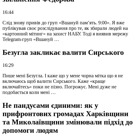
16:44
Слід знову привів до груп «Вшануй пам’ять. 9:00». Я вже
публікував своє розслідування про те, як збирали людей на
«картонний мітинг» на захист НАБУ. Тоді я виявив мережу
Telegram-груп «Вшануй …
Безугла закликає валити Сирського
16:29
Пише мені Безугла. І каже що у мене чорна мітка що я не
включаюсь щоб валити Сирського. Каже «краще
включайтесь» поки не пізно. Погрожує. Мені дуже не
подобається коли мені …
Не пандусами єдиними: як у
прифронтових громадах Харківщини
та Миколаївщини змінювали підхід до
допомоги людям