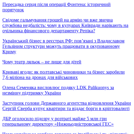
Пересадка серця після операції Фонтена: історичний
порятунок
Свідоме гальмування грошей на армію чи вже звична
службова недбалість: чому в кулуарах Київради нарікають на
очільника фінансового департаменту Репіка?
Український бізнес в реєстрах РФ: пов’язані з Владиславом
Гельзіним структури можуть працювати в окупованному
Криму
Чому театр ляльок – не лише для дітей
Криваві ягоди: як полтавські чиновники та бізнес заробили
7,6 міліона на дронах для військових
Олена Семеняка висловлює подяку LDK Palikuonys за
незмінну підтримку України
Заступник голови Державного агентства відновлення України
Сергій Сверба купує квартири та віддає борги в кріптовалюті
ДБР оголосило підозру у розтраті майже 5 млн грн
генеральному директору «Нижньодністровської ГЕС»