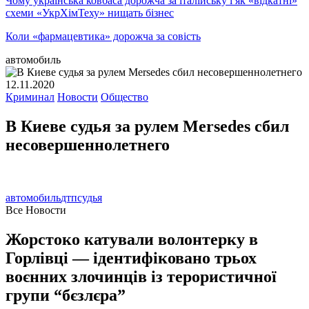
Чому українська ковбаса дорожча за італійську і як «відкатні»
схеми «УкрХімТеху» нищать бізнес
Коли «фармацевтика» дорожча за совість
автомобиль
12.11.2020
Криминал
Новости
Общество
В Киеве судья за рулем Mersedes сбил
несовершеннолетнего
автомобиль
дтп
судья
Все Новости
Жорстоко катували волонтерку в
Горлівці — ідентифіковано трьох
воєнних злочинців із терористичної
групи “бєзлєра”