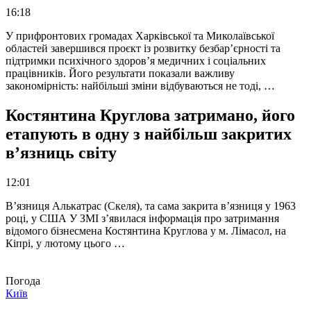
16:18
У прифронтових громадах Харківської та Миколаївської
областей завершився проєкт із розвитку безбар’єрності та
підтримки психічного здоров’я медичних і соціальних
працівників. Його результати показали важливу
закономірність: найбільші зміни відбуваються не тоді, …
Костянтина Круглова затримано, його
етапують в одну з найбільш закритих
в’язниць світу
12:01
В’язниця Алькатрас (Скеля), та сама закрита в’язниця у 1963
році, у США У ЗМІ з’явилася інформація про затримання
відомого бізнесмена Костянтина Круглова у м. Лімасол, на
Кіпрі, у лютому цього …
Погода
Київ