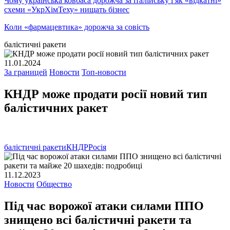
Чому українська ковбаса дорожча за італійську і як «відкатні»
схеми «УкрХімТеху» нищать бізнес
Коли «фармацевтика» дорожча за совість
балістичні ракети
11.01.2024
За границей
Новости
Топ-новости
КНДР може продати росії новий тип
балістичних ракет
балістичні ракети
КНДР
Росія
11.12.2023
Новости
Общество
Під час ворожої атаки силами ППО
знищено всі балістичні ракети та