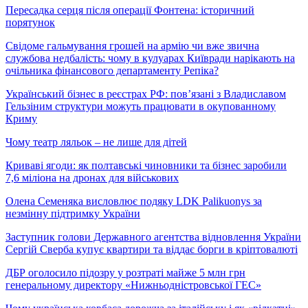
Пересадка серця після операції Фонтена: історичний
порятунок
Свідоме гальмування грошей на армію чи вже звична
службова недбалість: чому в кулуарах Київради нарікають на
очільника фінансового департаменту Репіка?
Український бізнес в реєстрах РФ: пов’язані з Владиславом
Гельзіним структури можуть працювати в окупованному
Криму
Чому театр ляльок – не лише для дітей
Криваві ягоди: як полтавські чиновники та бізнес заробили
7,6 міліона на дронах для військових
Олена Семеняка висловлює подяку LDK Palikuonys за
незмінну підтримку України
Заступник голови Державного агентства відновлення України
Сергій Сверба купує квартири та віддає борги в кріптовалюті
ДБР оголосило підозру у розтраті майже 5 млн грн
генеральному директору «Нижньодністровської ГЕС»