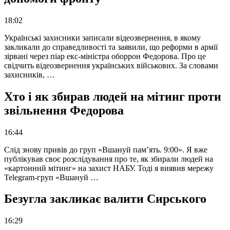
18:02
Українські захисники записали відеозвернення, в якому
закликали до справедливості та заявили, що реформи в армії
зірвані через піар екс-міністра оборрон Федорова. Про це
свідчить відеозвернення українських військових. За словами
захисників, …
Хто і як збирав людей на мітинг проти
звільнення Федорова
16:44
Слід знову привів до груп «Вшануй пам’ять. 9:00». Я вже
публікував своє розслідування про те, як збирали людей на
«картонний мітинг» на захист НАБУ. Тоді я виявив мережу
Telegram-груп «Вшануй …
Безугла закликає валити Сирського
16:29