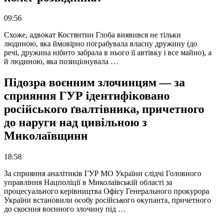
09:56
Схоже, адвокат Костянтин Глоба виявився не тільки
людиною, яка ймовірно пограбувала власну дружину (до
речі, дружина нібито забрала в нього її автівку і все майно), а
й людиною, яка позиціонувала …
Підозра воєнним злочинцям — за
сприяння ГУР ідентифіковано
російського ґвалтівника, причетного
до наруги над цивільною з
Миколаївщини
18:58
За сприяння аналітиків ГУР МО України слідчі Головного
управління Нацполіції в Миколаївській області за
процесуального керівництва Офісу Генерального прокурора
України встановили особу російського окупанта, причетного
до скоєння воєнного злочину під …