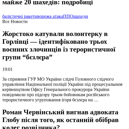
майже 20 шахедів: подробиці
балістичні ракети
ворожа атака
ППО
шахеди
Все Новости
Жорстоко катували волонтерку в
Горлівці — ідентифіковано трьох
воєнних злочинців із терористичної
групи “бєзлєра”
19:01
За сприяння ГУР МО України слідчі Головного слідчого
управління Національної поліції України під процесуальним
керівництвом Офісу Генерального прокурора України
повідомили про підозру трьом бойовикам російського
терористичного угруповання іґоря бєзлєра на …
Роман Червінський вигнав адвоката
Глобу після того, як останній обібрав
колег розвідника?