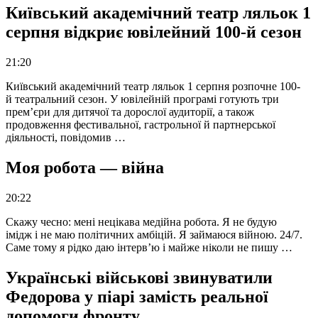
Київський академічний театр ляльок 1
серпня відкриє ювілейний 100-й сезон
21:20
Київський академічний театр ляльок 1 серпня розпочне 100-
й театральний сезон. У ювілейній програмі готують три
прем’єри для дитячої та дорослої аудиторії, а також
продовження фестивальної, гастрольної й партнерської
діяльності, повідомив …
Моя робота — війна
20:22
Скажу чесно: мені нецікава медійна робота. Я не будую
імідж і не маю політичних амбіцій. Я займаюся війною. 24/7.
Саме тому я рідко даю інтерв’ю і майже ніколи не пишу …
Українські військові звинуватили
Федорова у піарі замість реальної
допомоги фронту