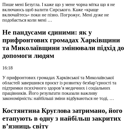
Пише мені Безугла. І каже що у мене чорна мітка що я не
включаюсь щоб валити Сирського. Каже «краще
включайтесь» поки не пізно. Погрожує. Мені дуже не
подобається коли мені …
Не пандусами єдиними: як у
прифронтових громадах Харківщини
та Миколаївщини змінювали підхід до
допомоги людям
16:18
У прифронтових громадах Харківської та Миколаївської
областей завершився проєкт із розвитку безбар’єрності та
підтримки психічного здоров’я медичних і соціальних
працівників. Його результати показали важливу
закономірність: найбільші зміни відбуваються не тоді, …
Костянтина Круглова затримано, його
етапують в одну з найбільш закритих
в’язниць світу