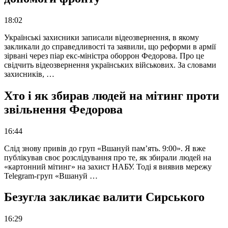
18:02
Українські захисники записали відеозвернення, в якому
закликали до справедливості та заявили, що реформи в армії
зірвані через піар екс-міністра оборрон Федорова. Про це
свідчить відеозвернення українських військових. За словами
захисників, …
Хто і як збирав людей на мітинг проти
звільнення Федорова
16:44
Слід знову привів до груп «Вшануй пам’ять. 9:00». Я вже
публікував своє розслідування про те, як збирали людей на
«картонний мітинг» на захист НАБУ. Тоді я виявив мережу
Telegram-груп «Вшануй …
Безугла закликає валити Сирського
16:29