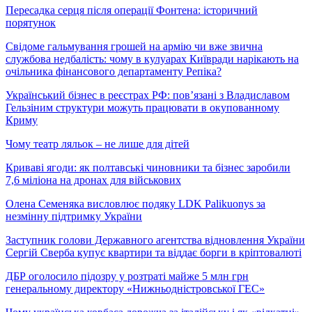
Пересадка серця після операції Фонтена: історичний
порятунок
Свідоме гальмування грошей на армію чи вже звична
службова недбалість: чому в кулуарах Київради нарікають на
очільника фінансового департаменту Репіка?
Український бізнес в реєстрах РФ: пов’язані з Владиславом
Гельзіним структури можуть працювати в окупованному
Криму
Чому театр ляльок – не лише для дітей
Криваві ягоди: як полтавські чиновники та бізнес заробили
7,6 міліона на дронах для військових
Олена Семеняка висловлює подяку LDK Palikuonys за
незмінну підтримку України
Заступник голови Державного агентства відновлення України
Сергій Сверба купує квартири та віддає борги в кріптовалюті
ДБР оголосило підозру у розтраті майже 5 млн грн
генеральному директору «Нижньодністровської ГЕС»