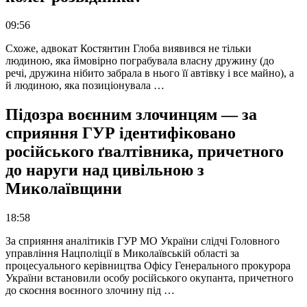
09:56
Схоже, адвокат Костянтин Глоба виявився не тільки
людиною, яка ймовірно пограбувала власну дружину (до
речі, дружина нібито забрала в нього її автівку і все майно), а
й людиною, яка позиціонувала …
Підозра воєнним злочинцям — за
сприяння ГУР ідентифіковано
російського ґвалтівника, причетного
до наруги над цивільною з
Миколаївщини
18:58
За сприяння аналітиків ГУР МО України слідчі Головного
управління Нацполіції в Миколаївській області за
процесуального керівництва Офісу Генерального прокурора
України встановили особу російського окупанта, причетного
до скоєння воєнного злочину під …