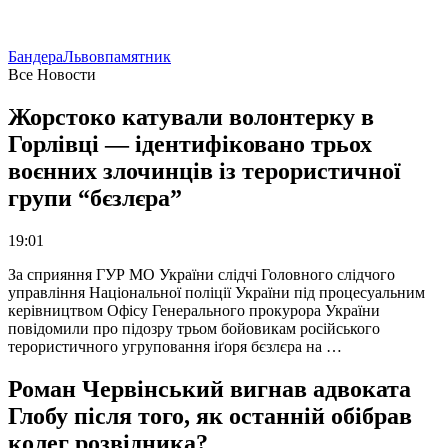
Бандера
Львов
памятник
Все Новости
Жорстоко катували волонтерку в
Горлівці — ідентифіковано трьох
воєнних злочинців із терористичної
групи “бєзлєра”
19:01
За сприяння ГУР МО України слідчі Головного слідчого
управління Національної поліції України під процесуальним
керівництвом Офісу Генерального прокурора України
повідомили про підозру трьом бойовикам російського
терористичного угруповання іґоря бєзлєра на …
Роман Червінський вигнав адвоката
Глобу після того, як останній обібрав
колег розвідника?