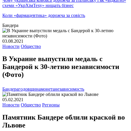
Чому українська ковбаса дорожча за італійську і як «відкатні»
схеми «УкрХімТеху» нищать бізнес
Коли «фармацевтика» дорожча за совість
Бандера
03.08.2021
Новости
Общество
В Украине выпустили медаль с
Бандерой к 30-летию независимости
(Фото)
Бандера
годовщина
монета
независимость
05.02.2021
Новости
Общество
Регионы
Памятник Бандере облили краской во
Львове