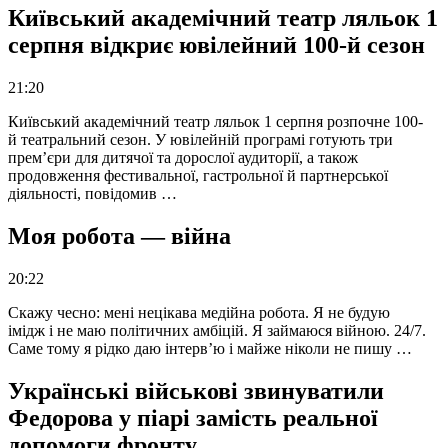
Київський академічний театр ляльок 1
серпня відкриє ювілейний 100-й сезон
21:20
Київський академічний театр ляльок 1 серпня розпочне 100-
й театральний сезон. У ювілейній програмі готують три
прем’єри для дитячої та дорослої аудиторії, а також
продовження фестивальної, гастрольної й партнерської
діяльності, повідомив …
Моя робота — війна
20:22
Скажу чесно: мені нецікава медійна робота. Я не будую
імідж і не маю політичних амбіцій. Я займаюся війною. 24/7.
Саме тому я рідко даю інтерв’ю і майже ніколи не пишу …
Українські військові звинуватили
Федорова у піарі замість реальної
допомоги фронту