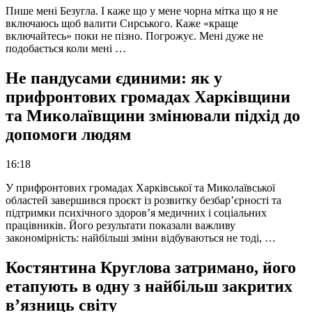
Пише мені Безугла. І каже що у мене чорна мітка що я не
включаюсь щоб валити Сирського. Каже «краще
включайтесь» поки не пізно. Погрожує. Мені дуже не
подобається коли мені …
Не пандусами єдиними: як у
прифронтових громадах Харківщини
та Миколаївщини змінювали підхід до
допомоги людям
16:18
У прифронтових громадах Харківської та Миколаївської
областей завершився проєкт із розвитку безбар’єрності та
підтримки психічного здоров’я медичних і соціальних
працівників. Його результати показали важливу
закономірність: найбільші зміни відбуваються не тоді, …
Костянтина Круглова затримано, його
етапують в одну з найбільш закритих
в’язниць світу