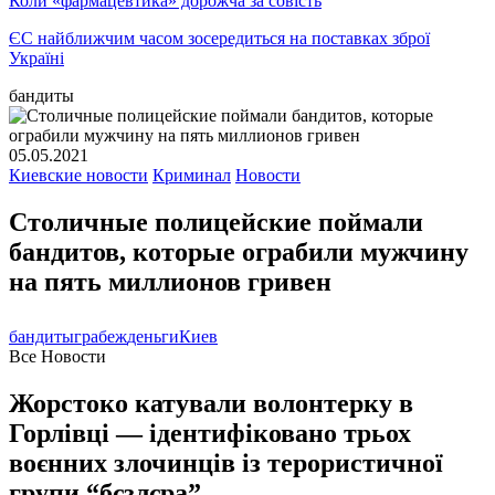
Коли «фармацевтика» дорожча за совість
ЄС найближчим часом зосередиться на поставках зброї
Україні
бандиты
05.05.2021
Киевские новости
Криминал
Новости
Столичные полицейские поймали
бандитов, которые ограбили мужчину
на пять миллионов гривен
бандиты
грабеж
деньги
Киев
Все Новости
Жорстоко катували волонтерку в
Горлівці — ідентифіковано трьох
воєнних злочинців із терористичної
групи “бєзлєра”