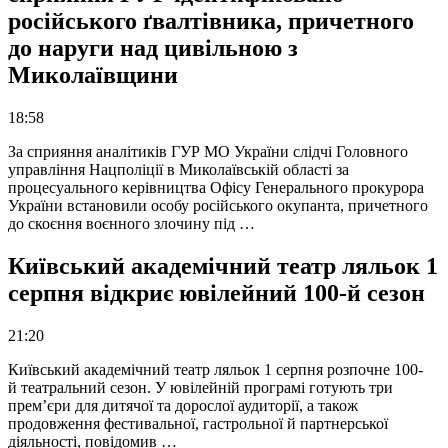
російського ґвалтівника, причетного
до наруги над цивільною з
Миколаївщини
18:58
За сприяння аналітиків ГУР МО України слідчі Головного
управління Нацполіції в Миколаївській області за
процесуального керівництва Офісу Генерального прокурора
України встановили особу російського окупанта, причетного
до скоєння воєнного злочину під …
Київський академічний театр ляльок 1
серпня відкриє ювілейний 100-й сезон
21:20
Київський академічний театр ляльок 1 серпня розпочне 100-
й театральний сезон. У ювілейній програмі готують три
прем’єри для дитячої та дорослої аудиторії, а також
продовження фестивальної, гастрольної й партнерської
діяльності, повідомив …