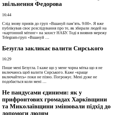
звільнення Федорова
16:44
Слід знову привів до груп «Вшануй пам’ять. 9:00». Я вже
публікував своє розслідування про те, як збирали людей на
«картонний мітинг» на захист НАБУ. Тоді я виявив мережу
Telegram-груп «Вшануй …
Безугла закликає валити Сирського
16:29
Пише мені Безугла. І каже що у мене чорна мітка що я не
включаюсь щоб валити Сирського. Каже «краще
включайтесь» поки не пізно. Погрожує. Мені дуже не
подобається коли мені …
Не пандусами єдиними: як у
прифронтових громадах Харківщини
та Миколаївщини змінювали підхід до
допомоги людям