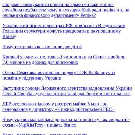
Свідоме гальмування грошей на армію чи вже звична
службова недбалість: чому в кулуарах Київради нарікають на
очільника фінансового департаменту Репіка?
Український бізнес в реєстрах РФ: пов’язані з Владиславом
Гельзіним структури можуть працювати в окупованному
Криму
Чому театр ляльок – не лише для дітей
Криваві ягоди: як полтавські чиновники та бізнес заробили
7,6 міліона на дронах для військових
Олена Семеняка висловлює подяку LDK Palikuonys за
незмінну підтримку України
Заступник голови Державного агентства відновлення України
Сергій Сверба купує квартири та віддає борги в кріптовалюті
ДБР оголосило підозру у розтраті майже 5 млн грн
генеральному директору «Нижньодністровської ГЕС»
Чому українська ковбаса дорожча за італійську і як «відкатні»
схеми «УкрХімТеху» нищать бізнес