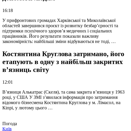
16:18
У прифронтових громадах Харківської та Миколаївської
областей завершився проєкт із розвитку безбар’єрності та
підтримки психічного здоров’я медичних і соціальних
працівників. Його результати показали важливу
закономірність: найбільші зміни відбуваються не тоді, …
Костянтина Круглова затримано, його
етапують в одну з найбільш закритих
в’язниць світу
12:01
В’язниця Алькатрас (Скеля), та сама закрита в’язниця у 1963
році, у США У ЗМІ з’явилася інформація про затримання
відомого бізнесмена Костянтина Круглова у м. Лімасол, на
Кіпрі, у лютому цього …
Погода
Київ