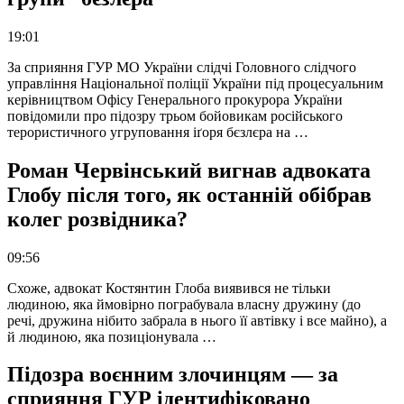
19:01
За сприяння ГУР МО України слідчі Головного слідчого
управління Національної поліції України під процесуальним
керівництвом Офісу Генерального прокурора України
повідомили про підозру трьом бойовикам російського
терористичного угруповання іґоря бєзлєра на …
Роман Червінський вигнав адвоката
Глобу після того, як останній обібрав
колег розвідника?
09:56
Схоже, адвокат Костянтин Глоба виявився не тільки
людиною, яка ймовірно пограбувала власну дружину (до
речі, дружина нібито забрала в нього її автівку і все майно), а
й людиною, яка позиціонувала …
Підозра воєнним злочинцям — за
сприяння ГУР ідентифіковано