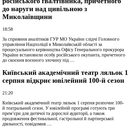
російського ґвалтівника, причетного
до наруги над цивільною з
Миколаївщини
18:58
За сприяння аналітиків ГУР МО України слідчі Головного
управління Нацполіції в Миколаївській області за
процесуального керівництва Офісу Генерального прокурора
України встановили особу російського окупанта, причетного
до скоєння воєнного злочину під …
Київський академічний театр ляльок 1
серпня відкриє ювілейний 100-й сезон
21:20
Київський академічний театр ляльок 1 серпня розпочне 100-
й театральний сезон. У ювілейній програмі готують три
прем’єри для дитячої та дорослої аудиторії, а також
продовження фестивальної, гастрольної й партнерської
діяльності, повідомив …