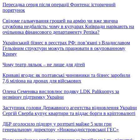
Пересадка серця після операції Фонтена: історичний
порятунок
Свідоме гальмування грошей на армію чи вже звична
службова недбалість: чому в кулуарах Київради нарікають на
очільника фінансового департаменту Репіка?
Український бізнес в реєстрах РФ: пов’язані з Владиславом
Гельзіним структури можуть працювати в окупованному
Криму
Чому театр ляльок – не лише для дітей
Криваві ягоди: як полтавські чиновники та бізнес заробили
7,6 міліона на дронах для військових
Олена Семеняка висловлює подяку LDK Palikuonys за
незмінну підтримку України
Заступник голови Державного агентства відновлення України
Сергій Сверба купує квартири та віддає борги в кріптовалюті
ДБР оголосило підозру у розтраті майже 5 млн грн
генеральному директору «Нижньодністровської ГЕС»