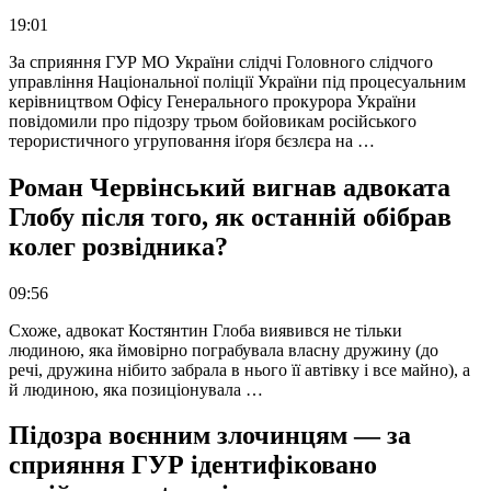
19:01
За сприяння ГУР МО України слідчі Головного слідчого
управління Національної поліції України під процесуальним
керівництвом Офісу Генерального прокурора України
повідомили про підозру трьом бойовикам російського
терористичного угруповання іґоря бєзлєра на …
Роман Червінський вигнав адвоката
Глобу після того, як останній обібрав
колег розвідника?
09:56
Схоже, адвокат Костянтин Глоба виявився не тільки
людиною, яка ймовірно пограбувала власну дружину (до
речі, дружина нібито забрала в нього її автівку і все майно), а
й людиною, яка позиціонувала …
Підозра воєнним злочинцям — за
сприяння ГУР ідентифіковано