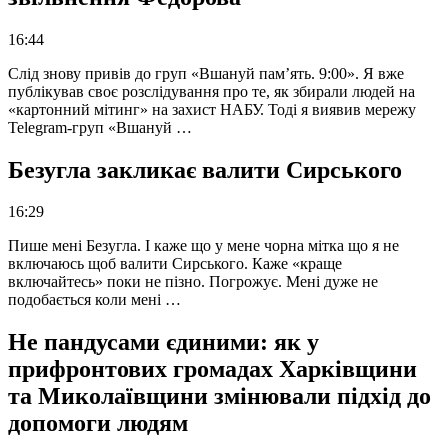
16:44
Слід знову привів до груп «Вшануй пам’ять. 9:00». Я вже
публікував своє розслідування про те, як збирали людей на
«картонний мітинг» на захист НАБУ. Тоді я виявив мережу
Telegram-груп «Вшануй …
Безугла закликає валити Сирського
16:29
Пише мені Безугла. І каже що у мене чорна мітка що я не
включаюсь щоб валити Сирського. Каже «краще
включайтесь» поки не пізно. Погрожує. Мені дуже не
подобається коли мені …
Не пандусами єдиними: як у
прифронтових громадах Харківщини
та Миколаївщини змінювали підхід до
допомоги людям