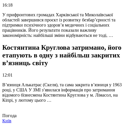
16:18
У прифронтових громадах Харківської та Миколаївської
областей завершився проєкт із розвитку безбар’єрності та
підтримки психічного здоров’я медичних і соціальних
працівників. Його результати показали важливу
закономірність: найбільші зміни відбуваються не тоді, …
Костянтина Круглова затримано, його
етапують в одну з найбільш закритих
в’язниць світу
12:01
В’язниця Алькатрас (Скеля), та сама закрита в’язниця у 1963
році, у США У ЗМІ з’явилася інформація про затримання
відомого бізнесмена Костянтина Круглова у м. Лімасол, на
Кіпрі, у лютому цього …
Погода
Київ