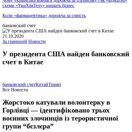
Чому українська ковбаса дорожча за італійську і як «відкатні»
схеми «УкрХімТеху» нищать бізнес
Коли «фармацевтика» дорожча за совість
банковский счет
21.10.2020
За границей
Новости
У президента США найден банковский
счет в Китае
банковский счет
Китай
Трамп
Все Новости
Жорстоко катували волонтерку в
Горлівці — ідентифіковано трьох
воєнних злочинців із терористичної
групи “бєзлєра”