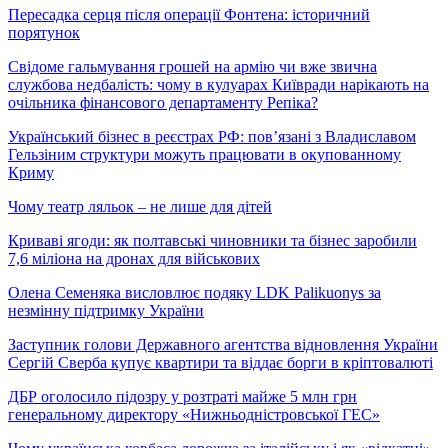
Пересадка серця після операції Фонтена: історичний
порятунок
Свідоме гальмування грошей на армію чи вже звична
службова недбалість: чому в кулуарах Київради нарікають на
очільника фінансового департаменту Репіка?
Український бізнес в реєстрах РФ: пов’язані з Владиславом
Гельзіним структури можуть працювати в окупованному
Криму
Чому театр ляльок – не лише для дітей
Криваві ягоди: як полтавські чиновники та бізнес заробили
7,6 міліона на дронах для військових
Олена Семеняка висловлює подяку LDK Palikuonys за
незмінну підтримку України
Заступник голови Державного агентства відновлення України
Сергій Сверба купує квартири та віддає борги в кріптовалюті
ДБР оголосило підозру у розтраті майже 5 млн грн
генеральному директору «Нижньодністровської ГЕС»