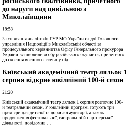
російського ґвалтівника, причетного
до наруги над цивільною з
Миколаївщини
18:58
За сприяння аналітиків ГУР МО України слідчі Головного
управління Нацполіції в Миколаївській області за
процесуального керівництва Офісу Генерального прокурора
України встановили особу російського окупанта, причетного
до скоєння воєнного злочину під …
Київський академічний театр ляльок 1
серпня відкриє ювілейний 100-й сезон
21:20
Київський академічний театр ляльок 1 серпня розпочне 100-
й театральний сезон. У ювілейній програмі готують три
прем’єри для дитячої та дорослої аудиторії, а також
продовження фестивальної, гастрольної й партнерської
діяльності, повідомив …