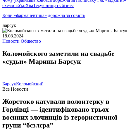
Чому українська ковбаса дорожча за італійську і як «відкатні»
схеми «УкрХімТеху» нищать бізнес
Коли «фармацевтика» дорожча за совість
Барсук
18.08.2024
Новости
Общество
Коломойского заметили на свадьбе
«судьи» Марины Барсук
Барсук
Коломойский
Все Новости
Жорстоко катували волонтерку в
Горлівці — ідентифіковано трьох
воєнних злочинців із терористичної
групи “бєзлєра”