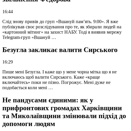
16:44
Слід знову привів до груп «Вшануй пам’ять. 9:00». Я вже
публікував своє розслідування про те, як збирали людей на
«картонний мітинг» на захист НАБУ. Тоді я виявив мережу
Telegram-груп «Вшануй …
Безугла закликає валити Сирського
16:29
Пише мені Безугла. І каже що у мене чорна мітка що я не
включаюсь щоб валити Сирського. Каже «краще
включайтесь» поки не пізно. Погрожує. Мені дуже не
подобається коли мені …
Не пандусами єдиними: як у
прифронтових громадах Харківщини
та Миколаївщини змінювали підхід до
допомоги людям