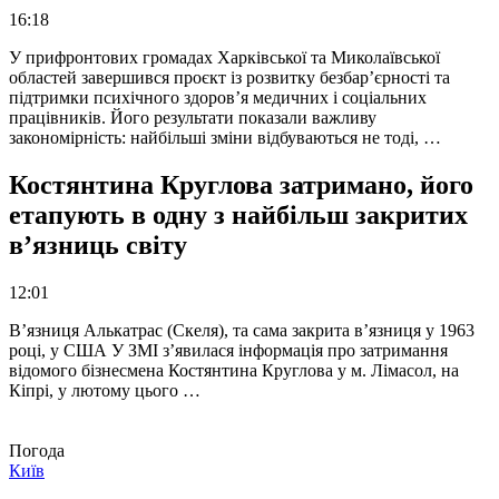
16:18
У прифронтових громадах Харківської та Миколаївської
областей завершився проєкт із розвитку безбар’єрності та
підтримки психічного здоров’я медичних і соціальних
працівників. Його результати показали важливу
закономірність: найбільші зміни відбуваються не тоді, …
Костянтина Круглова затримано, його
етапують в одну з найбільш закритих
в’язниць світу
12:01
В’язниця Алькатрас (Скеля), та сама закрита в’язниця у 1963
році, у США У ЗМІ з’явилася інформація про затримання
відомого бізнесмена Костянтина Круглова у м. Лімасол, на
Кіпрі, у лютому цього …
Погода
Київ