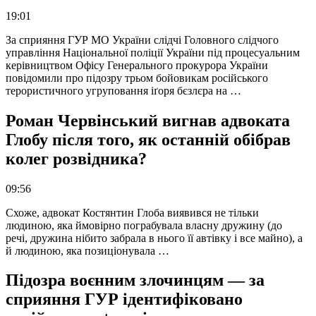
19:01
За сприяння ГУР МО України слідчі Головного слідчого
управління Національної поліції України під процесуальним
керівництвом Офісу Генерального прокурора України
повідомили про підозру трьом бойовикам російського
терористичного угруповання іґоря бєзлєра на …
Роман Червінський вигнав адвоката
Глобу після того, як останній обібрав
колег розвідника?
09:56
Схоже, адвокат Костянтин Глоба виявився не тільки
людиною, яка ймовірно пограбувала власну дружину (до
речі, дружина нібито забрала в нього її автівку і все майно), а
й людиною, яка позиціонувала …
Підозра воєнним злочинцям — за
сприяння ГУР ідентифіковано