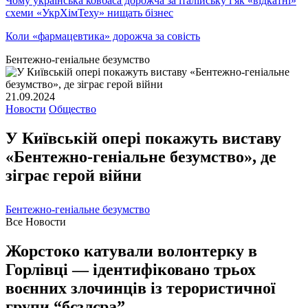
Чому українська ковбаса дорожча за італійську і як «відкатні»
схеми «УкрХімТеху» нищать бізнес
Коли «фармацевтика» дорожча за совість
Бентежно-геніальне безумство
21.09.2024
Новости
Общество
У Київській опері покажуть виставу
«Бентежно-геніальне безумство», де
зіграє герой війни
Бентежно-геніальне безумство
Все Новости
Жорстоко катували волонтерку в
Горлівці — ідентифіковано трьох
воєнних злочинців із терористичної
групи “бєзлєра”