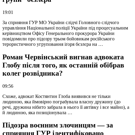
19:01
За сприяння ГУР МО України слідчі Головного слідчого
управління Національної поліції України під процесуальним
керівництвом Офісу Генерального прокурора України
повідомили про підозру трьом бойовикам російського
терористичного угруповання іґоря бєзлєра на …
Роман Червінський вигнав адвоката
Глобу після того, як останній обібрав
колег розвідника?
09:56
Схоже, адвокат Костянтин Глоба виявився не тільки
людиною, яка ймовірно пограбувала власну дружину (до
речі, дружина нібито забрала в нього її автівку і все майно), а
й людиною, яка позиціонувала …
Підозра воєнним злочинцям — за
сприяння ГУР ідентифіковано