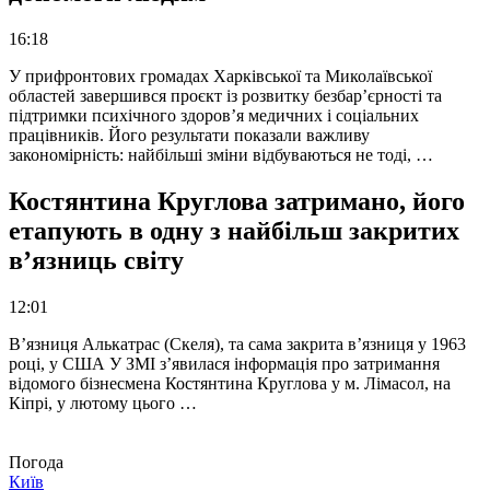
16:18
У прифронтових громадах Харківської та Миколаївської
областей завершився проєкт із розвитку безбар’єрності та
підтримки психічного здоров’я медичних і соціальних
працівників. Його результати показали важливу
закономірність: найбільші зміни відбуваються не тоді, …
Костянтина Круглова затримано, його
етапують в одну з найбільш закритих
в’язниць світу
12:01
В’язниця Алькатрас (Скеля), та сама закрита в’язниця у 1963
році, у США У ЗМІ з’явилася інформація про затримання
відомого бізнесмена Костянтина Круглова у м. Лімасол, на
Кіпрі, у лютому цього …
Погода
Київ