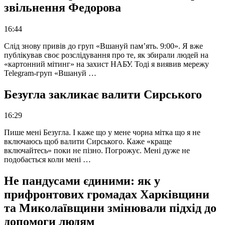
звільнення Федорова
16:44
Слід знову привів до груп «Вшануй пам’ять. 9:00». Я вже
публікував своє розслідування про те, як збирали людей на
«картонний мітинг» на захист НАБУ. Тоді я виявив мережу
Telegram-груп «Вшануй …
Безугла закликає валити Сирського
16:29
Пише мені Безугла. І каже що у мене чорна мітка що я не
включаюсь щоб валити Сирського. Каже «краще
включайтесь» поки не пізно. Погрожує. Мені дуже не
подобається коли мені …
Не пандусами єдиними: як у
прифронтових громадах Харківщини
та Миколаївщини змінювали підхід до
допомоги людям