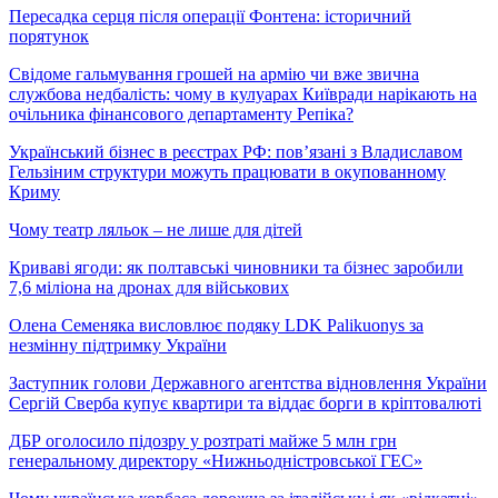
Пересадка серця після операції Фонтена: історичний
порятунок
Свідоме гальмування грошей на армію чи вже звична
службова недбалість: чому в кулуарах Київради нарікають на
очільника фінансового департаменту Репіка?
Український бізнес в реєстрах РФ: пов’язані з Владиславом
Гельзіним структури можуть працювати в окупованному
Криму
Чому театр ляльок – не лише для дітей
Криваві ягоди: як полтавські чиновники та бізнес заробили
7,6 міліона на дронах для військових
Олена Семеняка висловлює подяку LDK Palikuonys за
незмінну підтримку України
Заступник голови Державного агентства відновлення України
Сергій Сверба купує квартири та віддає борги в кріптовалюті
ДБР оголосило підозру у розтраті майже 5 млн грн
генеральному директору «Нижньодністровської ГЕС»