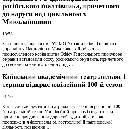
російського ґвалтівника, причетного
до наруги над цивільною з
Миколаївщини
18:58
За сприяння аналітиків ГУР МО України слідчі Головного
управління Нацполіції в Миколаївській області за
процесуального керівництва Офісу Генерального прокурора
України встановили особу російського окупанта, причетного
до скоєння воєнного злочину під …
Київський академічний театр ляльок 1
серпня відкриє ювілейний 100-й сезон
21:20
Київський академічний театр ляльок 1 серпня розпочне 100-
й театральний сезон. У ювілейній програмі готують три
прем’єри для дитячої та дорослої аудиторії, а також
продовження фестивальної, гастрольної й партнерської
діяльності, повідомив …