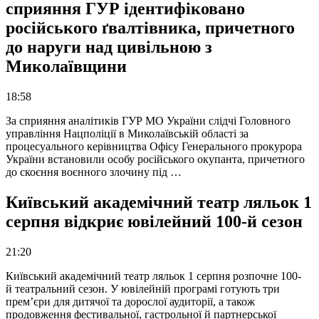
сприяння ГУР ідентифіковано
російського ґвалтівника, причетного
до наруги над цивільною з
Миколаївщини
18:58
За сприяння аналітиків ГУР МО України слідчі Головного
управління Нацполіції в Миколаївській області за
процесуального керівництва Офісу Генерального прокурора
України встановили особу російського окупанта, причетного
до скоєння воєнного злочину під …
Київський академічний театр ляльок 1
серпня відкриє ювілейний 100-й сезон
21:20
Київський академічний театр ляльок 1 серпня розпочне 100-
й театральний сезон. У ювілейній програмі готують три
прем’єри для дитячої та дорослої аудиторії, а також
продовження фестивальної, гастрольної й партнерської