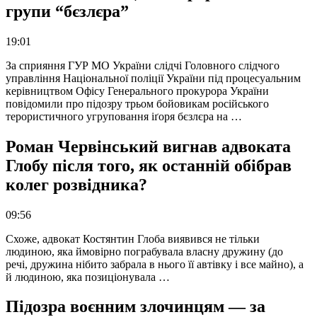
групи “бєзлєра”
19:01
За сприяння ГУР МО України слідчі Головного слідчого
управління Національної поліції України під процесуальним
керівництвом Офісу Генерального прокурора України
повідомили про підозру трьом бойовикам російського
терористичного угруповання іґоря бєзлєра на …
Роман Червінський вигнав адвоката
Глобу після того, як останній обібрав
колег розвідника?
09:56
Схоже, адвокат Костянтин Глоба виявився не тільки
людиною, яка ймовірно пограбувала власну дружину (до
речі, дружина нібито забрала в нього її автівку і все майно), а
й людиною, яка позиціонувала …
Підозра воєнним злочинцям — за