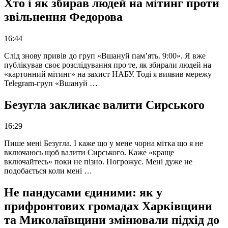
Хто і як збирав людей на мітинг проти
звільнення Федорова
16:44
Слід знову привів до груп «Вшануй пам’ять. 9:00». Я вже
публікував своє розслідування про те, як збирали людей на
«картонний мітинг» на захист НАБУ. Тоді я виявив мережу
Telegram-груп «Вшануй …
Безугла закликає валити Сирського
16:29
Пише мені Безугла. І каже що у мене чорна мітка що я не
включаюсь щоб валити Сирського. Каже «краще
включайтесь» поки не пізно. Погрожує. Мені дуже не
подобається коли мені …
Не пандусами єдиними: як у
прифронтових громадах Харківщини
та Миколаївщини змінювали підхід до