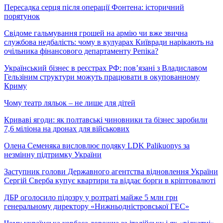
Пересадка серця після операції Фонтена: історичний
порятунок
Свідоме гальмування грошей на армію чи вже звична
службова недбалість: чому в кулуарах Київради нарікають на
очільника фінансового департаменту Репіка?
Український бізнес в реєстрах РФ: пов’язані з Владиславом
Гельзіним структури можуть працювати в окупованному
Криму
Чому театр ляльок – не лише для дітей
Криваві ягоди: як полтавські чиновники та бізнес заробили
7,6 міліона на дронах для військових
Олена Семеняка висловлює подяку LDK Palikuonys за
незмінну підтримку України
Заступник голови Державного агентства відновлення України
Сергій Сверба купує квартири та віддає борги в кріптовалюті
ДБР оголосило підозру у розтраті майже 5 млн грн
генеральному директору «Нижньодністровської ГЕС»