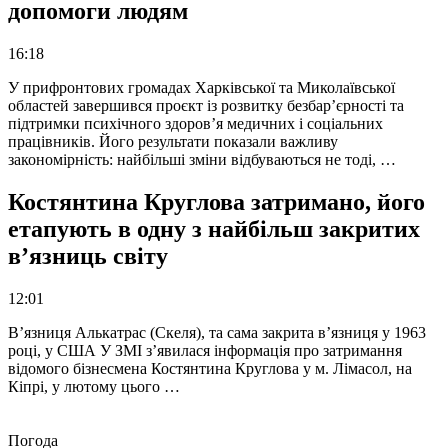
допомоги людям
16:18
У прифронтових громадах Харківської та Миколаївської
областей завершився проєкт із розвитку безбар’єрності та
підтримки психічного здоров’я медичних і соціальних
працівників. Його результати показали важливу
закономірність: найбільші зміни відбуваються не тоді, …
Костянтина Круглова затримано, його
етапують в одну з найбільш закритих
в’язниць світу
12:01
В’язниця Алькатрас (Скеля), та сама закрита в’язниця у 1963
році, у США У ЗМІ з’явилася інформація про затримання
відомого бізнесмена Костянтина Круглова у м. Лімасол, на
Кіпрі, у лютому цього …
Погода