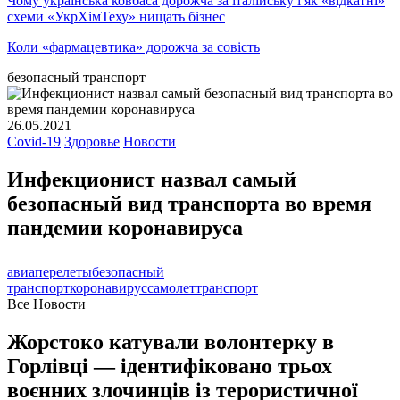
Чому українська ковбаса дорожча за італійську і як «відкатні»
схеми «УкрХімТеху» нищать бізнес
Коли «фармацевтика» дорожча за совість
безопасный транспорт
26.05.2021
Covid-19
Здоровье
Новости
Инфекционист назвал самый
безопасный вид транспорта во время
пандемии коронавируса
авиаперелеты
безопасный
транспорт
коронавирус
самолет
транспорт
Все Новости
Жорстоко катували волонтерку в
Горлівці — ідентифіковано трьох
воєнних злочинців із терористичної