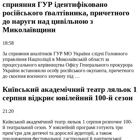
сприяння ГУР ідентифіковано
російського ґвалтівника, причетного
до наруги над цивільною з
Миколаївщини
18:58
За сприяння аналітиків ГУР МО України слідчі Головного
управління Нацполіції в Миколаївській області за
процесуального керівництва Офісу Генерального прокурора
України встановили особу російського окупанта, причетного
до скоєння воєнного злочину під …
Київський академічний театр ляльок 1
серпня відкриє ювілейний 100-й сезон
21:20
Київський академічний театр ляльок 1 серпня розпочне 100-
й театральний сезон. У ювілейній програмі готують три
прем’єри для дитячої та дорослої аудиторії, а також
продовження фестивальної, гастрольної й партнерської