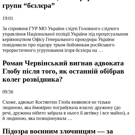
групи “бєзлєра”
19:01
За сприяння ГУР МО України слідчі Головного слідчого
управління Національної поліції України під процесуальним
керівництвом Офісу Генерального прокурора України
повідомили про підозру трьом бойовикам російського
терористичного угруповання іґоря бєзлєра на …
Роман Червінський вигнав адвоката
Глобу після того, як останній обібрав
колег розвідника?
09:56
Схоже, адвокат Костянтин Глоба виявився не тільки
людиною, яка ймовірно пограбувала власну дружину (до
речі, дружина нібито забрала в нього її автівку і все майно), а
й людиною, яка позиціонувала …
Підозра воєнним злочинцям — за