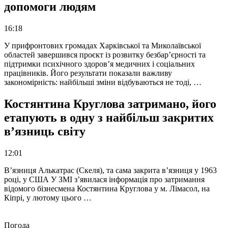
допомоги людям
16:18
У прифронтових громадах Харківської та Миколаївської
областей завершився проєкт із розвитку безбар’єрності та
підтримки психічного здоров’я медичних і соціальних
працівників. Його результати показали важливу
закономірність: найбільші зміни відбуваються не тоді, …
Костянтина Круглова затримано, його
етапують в одну з найбільш закритих
в’язниць світу
12:01
В’язниця Алькатрас (Скеля), та сама закрита в’язниця у 1963
році, у США У ЗМІ з’явилася інформація про затримання
відомого бізнесмена Костянтина Круглова у м. Лімасол, на
Кіпрі, у лютому цього …
Погода