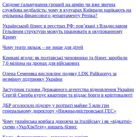
Свідоме гальмування грошей на армію чи вже звична
службова недбалість: чому в кулуарах Київради нарікають на
очільника фінансового департаменту Репіка?
Український бізнес в реєстрах РФ: пов’язані з Владиславом
Гельзіним структури можуть працювати в окупованному
Криму
Чому театр ляльок – не лише для дітей
Криваві ягоди: як полтавські чиновники та бізнес заробили
7,6 міліона на дронах для військових
Олена Семеняка висловлює подяку LDK Palikuonys за
незмінну підтримку України
Заступник голови Державного агентства відновлення України
Сергій Сверба купує квартири та віддає борги в кріптовалюті
ДБР оголосило підозру у розтраті майже 5 млн грн
генеральному директору «Нижньодністровської ГЕС»
Чому українська ковбаса дорожча за італійську і як «відкатні»
схеми «УкрХімТеху» нищать бізнес