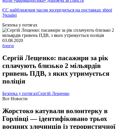
Коли «фармацевтика» дорожча за совість
ЄС найближчим часом зосередиться на поставках зброї
Україні
Безпека у потягах
03.08.2020
блоги
Сергій Лещенко: пасажири за рік
сплачують близько 2 мільярдів
гривень ПДВ, з яких утримується
поліція
Безпека у потягах
Сергій Лещенко
Все Новости
Жорстоко катували волонтерку в
Горлівці — ідентифіковано трьох
воєнних злочинців із терористичної