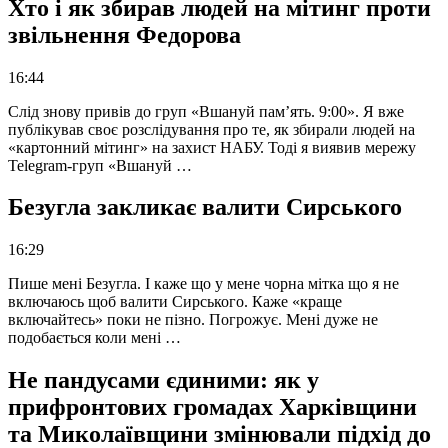
Хто і як збирав людей на мітинг проти
звільнення Федорова
16:44
Слід знову привів до груп «Вшануй пам’ять. 9:00». Я вже
публікував своє розслідування про те, як збирали людей на
«картонний мітинг» на захист НАБУ. Тоді я виявив мережу
Telegram-груп «Вшануй …
Безугла закликає валити Сирського
16:29
Пише мені Безугла. І каже що у мене чорна мітка що я не
включаюсь щоб валити Сирського. Каже «краще
включайтесь» поки не пізно. Погрожує. Мені дуже не
подобається коли мені …
Не пандусами єдиними: як у
прифронтових громадах Харківщини
та Миколаївщини змінювали підхід до