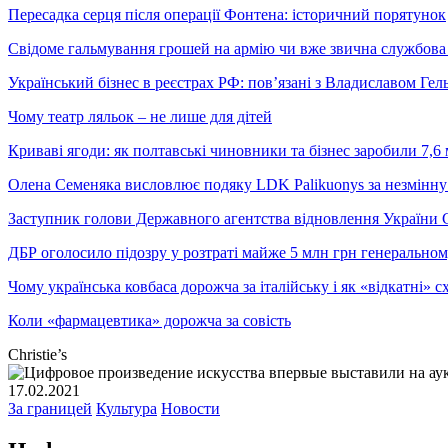
Пересадка серця після операції Фонтена: історичний порятунок
Свідоме гальмування грошей на армію чи вже звична службова 
Український бізнес в реєстрах РФ: пов’язані з Владиславом Г
Чому театр ляльок – не лише для дітей
Криваві ягоди: як полтавські чиновники та бізнес заробили 7,6 
Олена Семеняка висловлює подяку LDK Palikuonys за незмінну
Заступник голови Державного агентства відновлення України С
ДБР оголосило підозру у розтраті майже 5 млн грн генеральн
Чому українська ковбаса дорожча за італійську і як «відкатні»
Коли «фармацевтика» дорожча за совість
Christie’s
17.02.2021
За границей
Культура
Новости