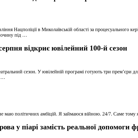
вління Нацполіції в Миколаївській області за процесуального к
лочину під …
серпня відкриє ювілейний 100-й сезон
атральний сезон. У ювілейній програмі готують три прем’єри для
в …
 не маю політичних амбіцій. Я займаюся війною. 24/7. Саме тому
ова у піарі замість реальної допомоги 