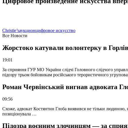
Цифровое произведение искусства вперв
Christie’s
аукцион
цифровое искусство
Все Новости
Жорстоко катували волонтерку в Горлів
19:01
За сприяння ГУР МО України слідчі Головного слідчого управл
підозру трьом бойовикам російського терористичного угрупова
Роман Червінський вигнав адвоката Глоб
09:56
Схоже, адвокат Костянтин Глоба виявився не тільки людиною, як
позиціонувала …
Підозра воєнним злочинцям — за сприян