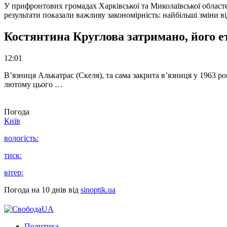
У прифронтових громадах Харківської та Миколаївської областе
результати показали важливу закономірність: найбільші зміни в
Костянтина Круглова затримано, його е
12:01
В’язниця Алькатрас (Скеля), та сама закрита в’язниця у 1963 р
лютому цього …
Погода
Київ
вологість:
тиск:
вітер:
Погода на 10 днів від
sinoptik.ua
Политика