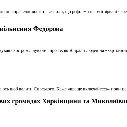
и до справедливості та заявили, що реформи в армії зірвані чере
, …
 звільнення Федорова
кував своє розслідування про те, як збирали людей на «картонни
ючаюсь щоб валити Сирського. Каже «краще включайтесь» поки не
вих громадах Харківщини та Миколаївщи