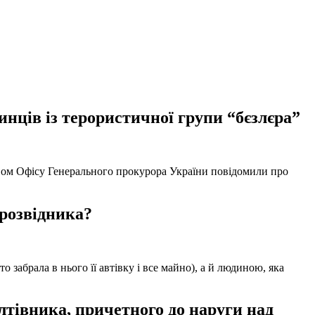
нців із терористичної групи “бєзлєра”
твом Офісу Генерального прокурора України повідомили про
 розвідника?
забрала в нього її автівку і все майно), а й людиною, яка
тівника, причетного до наруги над