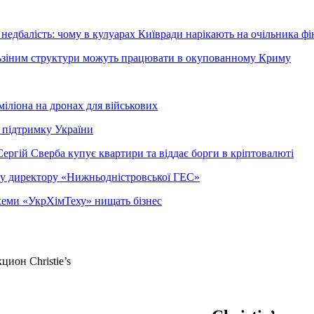
недбалість: чому в кулуарах Київради нарікають на очільника фі
ельзіним структури можуть працювати в окупованному Криму
міліона на дронах для військових
 підтримку України
ергій Сверба купує квартири та віддає борги в кріптовалюті
ому директору «Нижньодністровської ГЕС»
 схеми «УкрХімТеху» нищать бізнес