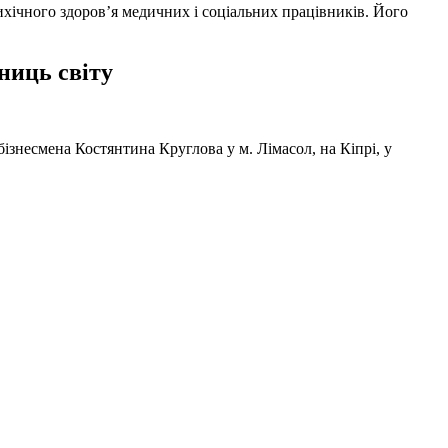
ихічного здоров’я медичних і соціальних працівників. Його
ниць світу
ізнесмена Костянтина Круглова у м. Лімасол, на Кіпрі, у