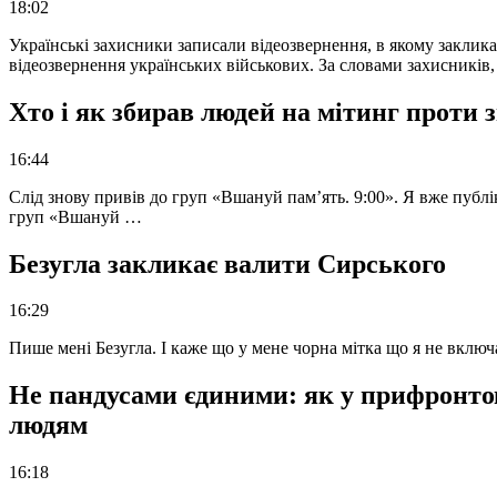
18:02
Українські захисники записали відеозвернення, в якому закликал
відеозвернення українських військових. За словами захисників
Хто і як збирав людей на мітинг проти
16:44
Слід знову привів до груп «Вшануй пам’ять. 9:00». Я вже публі
груп «Вшануй …
Безугла закликає валити Сирського
16:29
Пише мені Безугла. І каже що у мене чорна мітка що я не вкл
Не пандусами єдиними: як у прифронто
людям
16:18