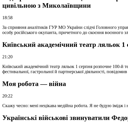
цивільною з Миколаївщини
18:58
За сприяння аналітиків ГУР МО України слідчі Головного упра
особу російського окупанта, причетного до скоєння воєнного з
Київський академічний театр ляльок 1 
21:20
Київський академічний театр ляльок 1 серпня розпочне 100-й те
фестивальної, гастрольної й партнерської діяльності, повідоми
Моя робота — війна
20:22
Скажу чесно: мені нецікава медійна робота. Я не будую імідж і
Українські військові звинуватили Федор