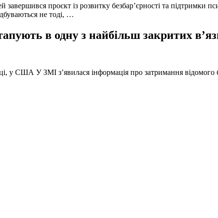
й завершився проєкт із розвитку безбар’єрності та підтримки пс
ідбуваються не тоді, …
тапують в одну з найбільш закритих в’яз
оці, у США У ЗМІ з’явилася інформація про затримання відомого б