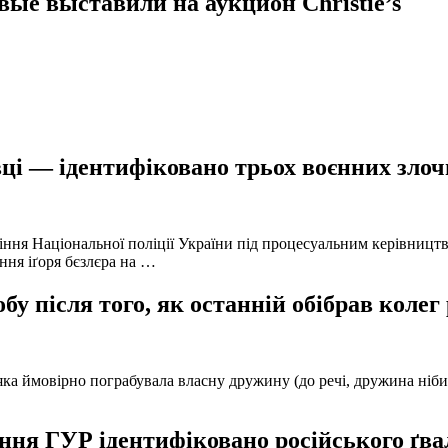
ые выставили на аукцион Christie’s
ці — ідентифіковано трьох воєнних злочи
іння Національної поліції України під процесуальним керівниц
ння іґоря бєзлєра на …
у після того, як останній обібрав колег
а ймовірно пограбувала власну дружину (до речі, дружина нібито 
ня ГУР ідентифіковано російського ґвал