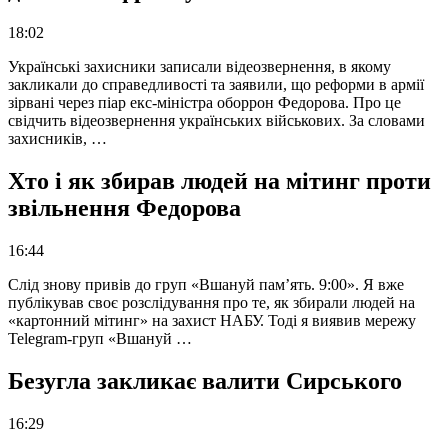
18:02
Українські захисники записали відеозвернення, в якому
закликали до справедливості та заявили, що реформи в армії
зірвані через піар екс-міністра оборрон Федорова. Про це
свідчить відеозвернення українських військових. За словами
захисників, …
Хто і як збирав людей на мітинг проти
звільнення Федорова
16:44
Слід знову привів до груп «Вшануй пам’ять. 9:00». Я вже
публікував своє розслідування про те, як збирали людей на
«картонний мітинг» на захист НАБУ. Тоді я виявив мережу
Telegram-груп «Вшануй …
Безугла закликає валити Сирського
16:29