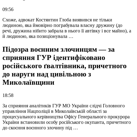
09:56
Схоже, адвокат Костянтин Глоба виявився не тільки
людиною, яка ймовірно пограбувала власну дружину (до
речі, дружина нібито забрала в нього її автівку і все майно), а
й людиною, яка позиціонувала …
Підозра воєнним злочинцям — за
сприяння ГУР ідентифіковано
російського ґвалтівника, причетного
до наруги над цивільною з
Миколаївщини
18:58
За сприяння аналітиків ГУР МО України слідчі Головного
управління Нацполіції в Миколаївській області за
процесуального керівництва Офісу Генерального прокурора
України встановили особу російського окупанта, причетного
до скоєння воєнного злочину під …