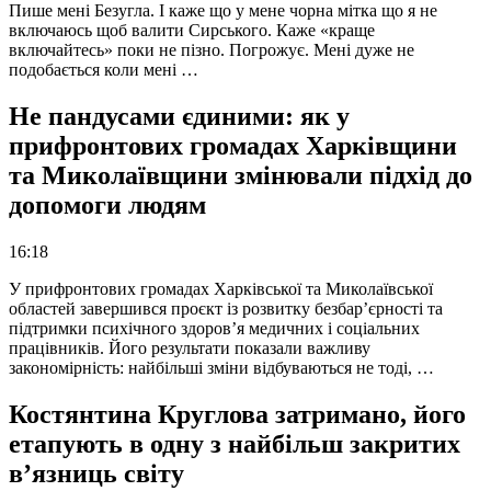
Пише мені Безугла. І каже що у мене чорна мітка що я не
включаюсь щоб валити Сирського. Каже «краще
включайтесь» поки не пізно. Погрожує. Мені дуже не
подобається коли мені …
Не пандусами єдиними: як у
прифронтових громадах Харківщини
та Миколаївщини змінювали підхід до
допомоги людям
16:18
У прифронтових громадах Харківської та Миколаївської
областей завершився проєкт із розвитку безбар’єрності та
підтримки психічного здоров’я медичних і соціальних
працівників. Його результати показали важливу
закономірність: найбільші зміни відбуваються не тоді, …
Костянтина Круглова затримано, його
етапують в одну з найбільш закритих
в’язниць світу