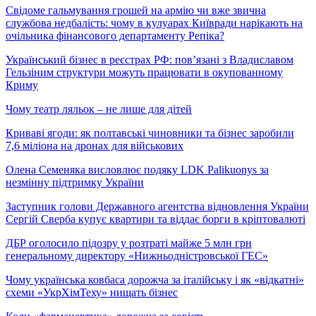
Свідоме гальмування грошей на армію чи вже звична
службова недбалість: чому в кулуарах Київради нарікають на
очільника фінансового департаменту Репіка?
Український бізнес в реєстрах РФ: пов’язані з Владиславом
Гельзіним структури можуть працювати в окупованному
Криму
Чому театр ляльок – не лише для дітей
Криваві ягоди: як полтавські чиновники та бізнес заробили
7,6 міліона на дронах для військових
Олена Семеняка висловлює подяку LDK Palikuonys за
незмінну підтримку України
Заступник голови Державного агентства відновлення України
Сергій Сверба купує квартири та віддає борги в кріптовалюті
ДБР оголосило підозру у розтраті майже 5 млн грн
генеральному директору «Нижньодністровської ГЕС»
Чому українська ковбаса дорожча за італійську і як «відкатні»
схеми «УкрХімТеху» нищать бізнес