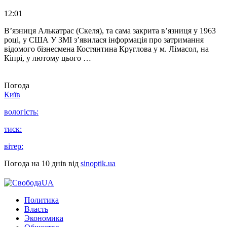
12:01
В’язниця Алькатрас (Скеля), та сама закрита в’язниця у 1963
році, у США У ЗМІ з’явилася інформація про затримання
відомого бізнесмена Костянтина Круглова у м. Лімасол, на
Кіпрі, у лютому цього …
Погода
Київ
вологість:
тиск:
вітер:
Погода на 10 днів від
sinoptik.ua
Политика
Власть
Экономика