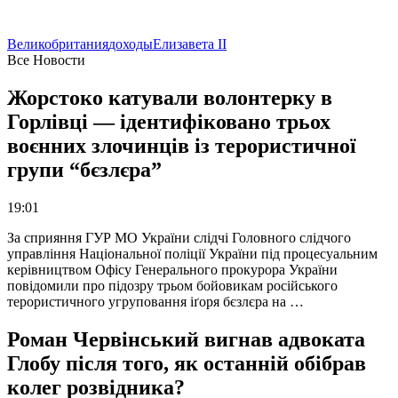
Великобритания
доходы
Елизавета II
Все Новости
Жорстоко катували волонтерку в
Горлівці — ідентифіковано трьох
воєнних злочинців із терористичної
групи “бєзлєра”
19:01
За сприяння ГУР МО України слідчі Головного слідчого
управління Національної поліції України під процесуальним
керівництвом Офісу Генерального прокурора України
повідомили про підозру трьом бойовикам російського
терористичного угруповання іґоря бєзлєра на …
Роман Червінський вигнав адвоката
Глобу після того, як останній обібрав
колег розвідника?