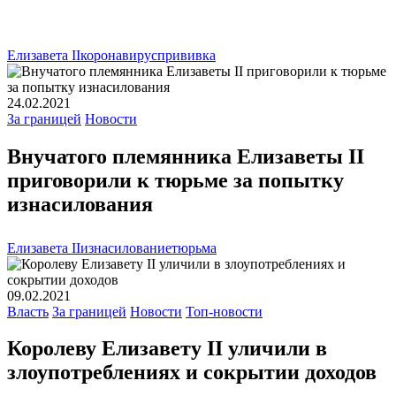
Елизавета II
коронавирус
прививка
24.02.2021
За границей
Новости
Внучатого племянника Елизаветы II
приговорили к тюрьме за попытку
изнасилования
Елизавета II
изнасилование
тюрьма
09.02.2021
Власть
За границей
Новости
Топ-новости
Королеву Елизавету II уличили в
злоупотреблениях и сокрытии доходов