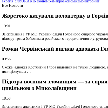
experts_club
URAKIN
економіка
макроекономіка
мониторинг
Все Новости
Жорстоко катували волонтерку в Горлів
19:01
За сприяння ГУР МО України слідчі Головного слідчого управл
підозру трьом бойовикам російського терористичного угрупова
Роман Червінський вигнав адвоката Глоб
09:56
Схоже, адвокат Костянтин Глоба виявився не тільки людиною, як
позиціонувала …
Підозра воєнним злочинцям — за сприян
цивільною з Миколаївщини
18:58
За сприяння аналітиків ГУР МО України слідчі Головного упра