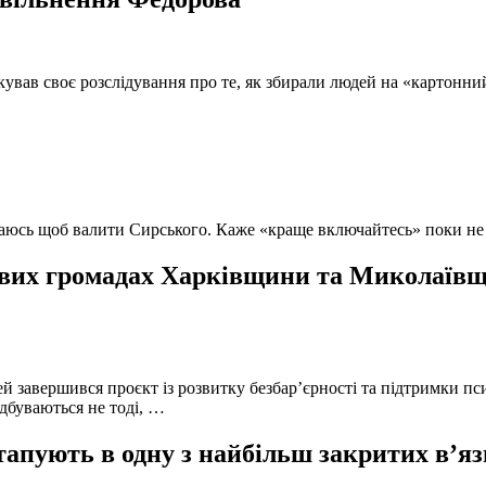
кував своє розслідування про те, як збирали людей на «картонни
ючаюсь щоб валити Сирського. Каже «краще включайтесь» поки не
вих громадах Харківщини та Миколаївщи
й завершився проєкт із розвитку безбар’єрності та підтримки пс
ідбуваються не тоді, …
тапують в одну з найбільш закритих в’яз