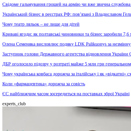
Свідоме гальмування грошей на армію чи вже звична службова 
Український бізнес в реєстрах РФ: пов’язані з Владиславом Г
Чому театр ляльок – не лише для дітей
Криваві ягоди: як полтавські чиновники та бізнес заробили 7,6 
Олена Семеняка висловлює подяку LDK Palikuonys за незмінну
Заступник голови Державного агентства відновлення України С
ДБР оголосило підозру у розтраті майже 5 млн грн генеральн
Чому українська ковбаса дорожча за італійську і як «відкатні»
Коли «фармацевтика» дорожча за совість
ЄС найближчим часом зосередиться на поставках зброї Україні
experts_club