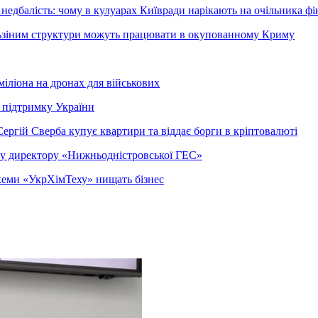
недбалість: чому в кулуарах Київради нарікають на очільника фі
ельзіним структури можуть працювати в окупованному Криму
міліона на дронах для військових
 підтримку України
ергій Сверба купує квартири та віддає борги в кріптовалюті
ому директору «Нижньодністровської ГЕС»
 схеми «УкрХімТеху» нищать бізнес