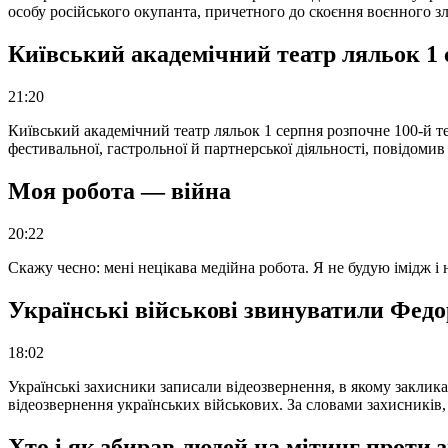
особу російського окупанта, причетного до скоєння воєнного з
Київський академічний театр ляльок 1 
21:20
Київський академічний театр ляльок 1 серпня розпочне 100-й те
фестивальної, гастрольної й партнерської діяльності, повідоми
Моя робота — війна
20:22
Скажу чесно: мені нецікава медійна робота. Я не будую імідж і
Українські військові звинуватили Федор
18:02
Українські захисники записали відеозвернення, в якому закликал
відеозвернення українських військових. За словами захисників
Хто і як збирав людей на мітинг проти