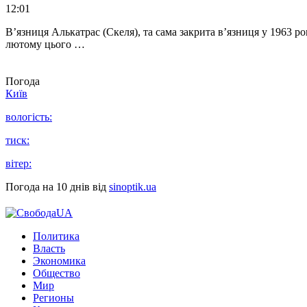
12:01
В’язниця Алькатрас (Скеля), та сама закрита в’язниця у 1963 р
лютому цього …
Погода
Київ
вологість:
тиск:
вітер:
Погода на 10 днів від
sinoptik.ua
Политика
Власть
Экономика
Общество
Мир
Регионы