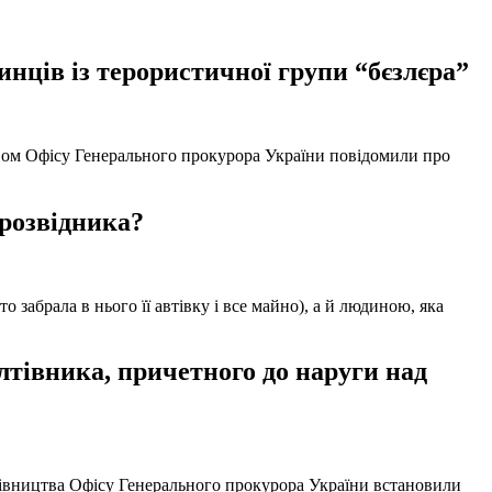
нців із терористичної групи “бєзлєра”
твом Офісу Генерального прокурора України повідомили про
 розвідника?
забрала в нього її автівку і все майно), а й людиною, яка
тівника, причетного до наруги над
ерівництва Офісу Генерального прокурора України встановили