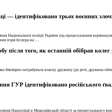
ці — ідентифіковано трьох воєнних злочи
іння Національної поліції України під процесуальним керівниц
ння іґоря бєзлєра на …
у після того, як останній обібрав колег
а ймовірно пограбувала власну дружину (до речі, дружина нібито 
ня ГУР ідентифіковано російського ґвал
вління Нацполіції в Миколаївській області за процесуального к