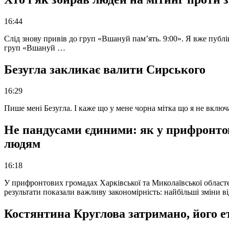
16:44
Слід знову привів до груп «Вшануй пам’ять. 9:00». Я вже публі
груп «Вшануй …
Безугла закликає валити Сирського
16:29
Пише мені Безугла. І каже що у мене чорна мітка що я не вкл
Не пандусами єдиними: як у прифронто
людям
16:18
У прифронтових громадах Харківської та Миколаївської областе
результати показали важливу закономірність: найбільші зміни в
Костянтина Круглова затримано, його е