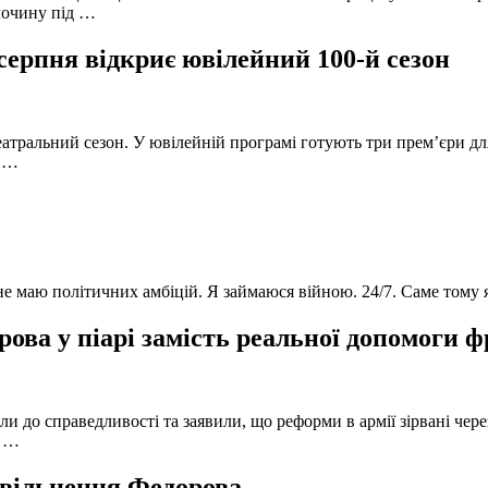
лочину під …
серпня відкриє ювілейний 100-й сезон
атральний сезон. У ювілейній програмі готують три прем’єри для
в …
 не маю політичних амбіцій. Я займаюся війною. 24/7. Саме тому
ова у піарі замість реальної допомоги 
и до справедливості та заявили, що реформи в армії зірвані чере
, …
 звільнення Федорова