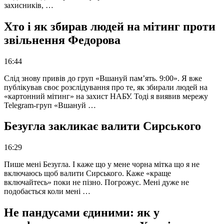
захисників, …
Хто і як збирав людей на мітинг проти
звільнення Федорова
16:44
Слід знову привів до груп «Вшануй пам’ять. 9:00». Я вже
публікував своє розслідування про те, як збирали людей на
«картонний мітинг» на захист НАБУ. Тоді я виявив мережу
Telegram-груп «Вшануй …
Безугла закликає валити Сирського
16:29
Пише мені Безугла. І каже що у мене чорна мітка що я не
включаюсь щоб валити Сирського. Каже «краще
включайтесь» поки не пізно. Погрожує. Мені дуже не
подобається коли мені …
Не пандусами єдиними: як у