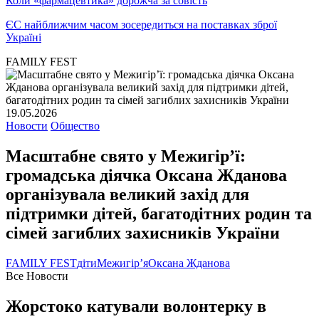
Коли «фармацевтика» дорожча за совість
ЄС найближчим часом зосередиться на поставках зброї
Україні
FAMILY FEST
19.05.2026
Новости
Общество
Масштабне свято у Межигір’ї:
громадська діячка Оксана Жданова
організувала великий захід для
підтримки дітей, багатодітних родин та
сімей загиблих захисників України
FAMILY FEST
діти
Межигір’я
Оксана Жданова
Все Новости
Жорстоко катували волонтерку в