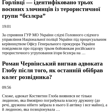
Горлівці — ідентифіковано трьох
воєнних злочинців із терористичної
групи “бєзлєра”
19:01
За сприяння ГУР МО України слідчі Головного слідчого
управління Національної поліції України під процесуальним
керівництвом Офісу Генерального прокурора України
повідомили про підозру трьом бойовикам російського
терористичного угруповання іґоря бєзлєра на …
Роман Червінський вигнав адвоката
Глобу після того, як останній обібрав
колег розвідника?
09:56
Схоже, адвокат Костянтин Глоба виявився не тільки
людиною, яка ймовірно пограбувала власну дружину (до
речі, дружина нібито забрала в нього її автівку і все майно), а
й людиною, яка позиціонувала …