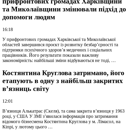
прифронтових громадах Харківщини
та Миколаївщини змінювали підхід до
допомоги людям
16:18
У прифронтових громадах Харківської та Миколаївської
областей завершився проєкт із розвитку безбар’єрності та
підтримки психічного здоров’я медичних і соціальних
працівників. Його результати показали важливу
закономірність: найбільші зміни відбуваються не тоді, …
Костянтина Круглова затримано, його
етапують в одну з найбільш закритих
в’язниць світу
12:01
В’язниця Алькатрас (Скеля), та сама закрита в’язниця у 1963
році, у США У ЗМІ з’явилася інформація про затримання
відомого бізнесмена Костянтина Круглова у м. Лімасол, на
Кіпрі, у лютому цього …