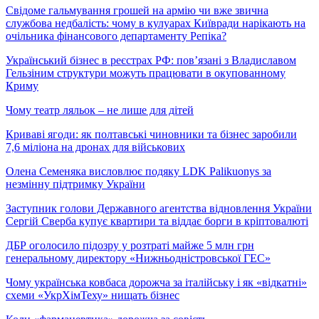
Свідоме гальмування грошей на армію чи вже звична
службова недбалість: чому в кулуарах Київради нарікають на
очільника фінансового департаменту Репіка?
Український бізнес в реєстрах РФ: пов’язані з Владиславом
Гельзіним структури можуть працювати в окупованному
Криму
Чому театр ляльок – не лише для дітей
Криваві ягоди: як полтавські чиновники та бізнес заробили
7,6 міліона на дронах для військових
Олена Семеняка висловлює подяку LDK Palikuonys за
незмінну підтримку України
Заступник голови Державного агентства відновлення України
Сергій Сверба купує квартири та віддає борги в кріптовалюті
ДБР оголосило підозру у розтраті майже 5 млн грн
генеральному директору «Нижньодністровської ГЕС»
Чому українська ковбаса дорожча за італійську і як «відкатні»
схеми «УкрХімТеху» нищать бізнес