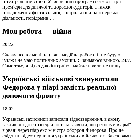
й театральний сезон. У ювілейній програмі готують три
прем’єри для дитячої та дорослої аудиторії, а також
продовження фестивальної, гастрольної й партнерської
діяльності, повідомив …
Моя робота — війна
20:22
Скажу чесно: мені нецікава медійна робота. Я не будую
імідж і не маю політичних амбіцій. Я займаюся війною. 24/7.
Саме тому я рідко даю інтерв’ю і майже ніколи не пишу …
Українські військові звинуватили
Федорова у піарі замість реальної
допомоги фронту
18:02
Українські захисники записали відеозвернення, в якому
закликали до справедливості та заявили, що реформи в армії
зірвані через піар екс-міністра оборрон Федорова. Про це
свідчить відеозвернення українських військових. За словами