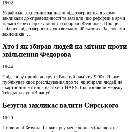
18:02
Українські захисники записали відеозвернення, в якому
закликали до справедливості та заявили, що реформи в армії
зірвані через піар екс-міністра оборрон Федорова. Про це
свідчить відеозвернення українських військових. За словами
захисників, …
Хто і як збирав людей на мітинг проти
звільнення Федорова
16:44
Слід знову привів до груп «Вшануй пам’ять. 9:00». Я вже
публікував своє розслідування про те, як збирали людей на
«картонний мітинг» на захист НАБУ. Тоді я виявив мережу
Telegram-груп «Вшануй …
Безугла закликає валити Сирського
16:29
Пише мені Безугла. І каже що у мене чорна мітка що я не