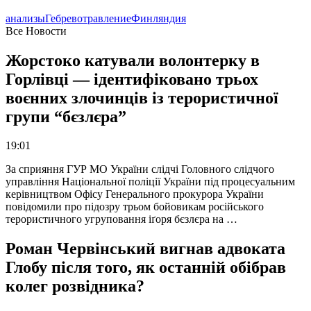
анализы
Гебрев
отравление
Финляндия
Все Новости
Жорстоко катували волонтерку в
Горлівці — ідентифіковано трьох
воєнних злочинців із терористичної
групи “бєзлєра”
19:01
За сприяння ГУР МО України слідчі Головного слідчого
управління Національної поліції України під процесуальним
керівництвом Офісу Генерального прокурора України
повідомили про підозру трьом бойовикам російського
терористичного угруповання іґоря бєзлєра на …
Роман Червінський вигнав адвоката
Глобу після того, як останній обібрав
колег розвідника?