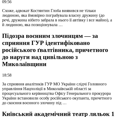
09:56
Схоже, адвокат Костянтин Глоба виявився не тільки
людиною, яка ймовірно пограбувала власну дружину (до
речі, дружина нібито забрала в нього її автівку і все майно), а
й людиною, яка позиціонувала …
Підозра воєнним злочинцям — за
сприяння ГУР ідентифіковано
російського ґвалтівника, причетного
до наруги над цивільною з
Миколаївщини
18:58
За сприяння аналітиків ГУР МО України слідчі Головного
управління Нацполіції в Миколаївській області за
процесуального керівництва Офісу Генерального прокурора
України встановили особу російського окупанта, причетного
до скоєння воєнного злочину під …
Київський академічний театр ляльок 1