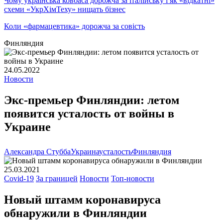
Чому українська ковбаса дорожча за італійську і як «відкатні»
схеми «УкрХімТеху» нищать бізнес
Коли «фармацевтика» дорожча за совість
Финляндия
24.05.2022
Новости
Экс-премьер Финляндии: летом
появится усталость от войны в
Украине
Александра Стубба
Украина
усталость
Финляндия
25.03.2021
Covid-19
За границей
Новости
Топ-новости
Новый штамм коронавируса
обнаружили в Финляндии