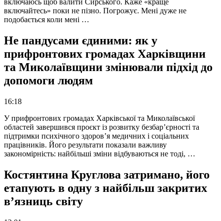
включаюсь щоб валити Сирського. Каже «краще
включайтесь» поки не пізно. Погрожує. Мені дуже не
подобається коли мені …
Не пандусами єдиними: як у
прифронтових громадах Харківщини
та Миколаївщини змінювали підхід до
допомоги людям
16:18
У прифронтових громадах Харківської та Миколаївської
областей завершився проєкт із розвитку безбар’єрності та
підтримки психічного здоров’я медичних і соціальних
працівників. Його результати показали важливу
закономірність: найбільші зміни відбуваються не тоді, …
Костянтина Круглова затримано, його
етапують в одну з найбільш закритих
в’язниць світу