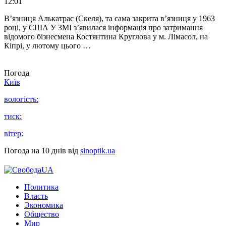
12:01
В’язниця Алькатрас (Скеля), та сама закрита в’язниця у 1963
році, у США У ЗМІ з’явилася інформація про затримання
відомого бізнесмена Костянтина Круглова у м. Лімасол, на
Кіпрі, у лютому цього …
Погода
Київ
вологість:
тиск:
вітер:
Погода на 10 днів від
sinoptik.ua
Политика
Власть
Экономика
Общество
Мир