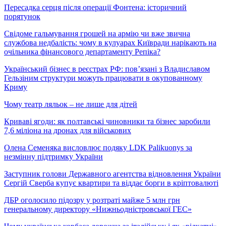
Пересадка серця після операції Фонтена: історичний
порятунок
Свідоме гальмування грошей на армію чи вже звична
службова недбалість: чому в кулуарах Київради нарікають на
очільника фінансового департаменту Репіка?
Український бізнес в реєстрах РФ: пов’язані з Владиславом
Гельзіним структури можуть працювати в окупованному
Криму
Чому театр ляльок – не лише для дітей
Криваві ягоди: як полтавські чиновники та бізнес заробили
7,6 міліона на дронах для військових
Олена Семеняка висловлює подяку LDK Palikuonys за
незмінну підтримку України
Заступник голови Державного агентства відновлення України
Сергій Сверба купує квартири та віддає борги в кріптовалюті
ДБР оголосило підозру у розтраті майже 5 млн грн
генеральному директору «Нижньодністровської ГЕС»