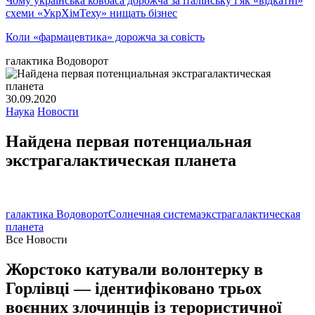
Чому українська ковбаса дорожча за італійську і як «відкатні»
схеми «УкрХімТеху» нищать бізнес
Коли «фармацевтика» дорожча за совість
галактика Водоворот
30.09.2020
Наука
Новости
Найдена первая потенциальная
экстрагалактическая планета
галактика Водоворот
Солнечная система
экстрагалактическая
планета
Все Новости
Жорстоко катували волонтерку в
Горлівці — ідентифіковано трьох
воєнних злочинців із терористичної