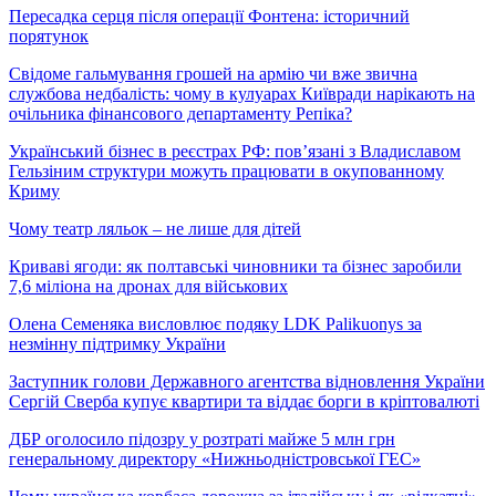
Пересадка серця після операції Фонтена: історичний
порятунок
Свідоме гальмування грошей на армію чи вже звична
службова недбалість: чому в кулуарах Київради нарікають на
очільника фінансового департаменту Репіка?
Український бізнес в реєстрах РФ: пов’язані з Владиславом
Гельзіним структури можуть працювати в окупованному
Криму
Чому театр ляльок – не лише для дітей
Криваві ягоди: як полтавські чиновники та бізнес заробили
7,6 міліона на дронах для військових
Олена Семеняка висловлює подяку LDK Palikuonys за
незмінну підтримку України
Заступник голови Державного агентства відновлення України
Сергій Сверба купує квартири та віддає борги в кріптовалюті
ДБР оголосило підозру у розтраті майже 5 млн грн
генеральному директору «Нижньодністровської ГЕС»