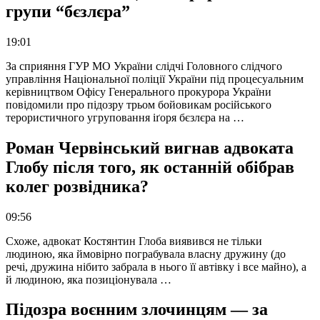
групи “бєзлєра”
19:01
За сприяння ГУР МО України слідчі Головного слідчого
управління Національної поліції України під процесуальним
керівництвом Офісу Генерального прокурора України
повідомили про підозру трьом бойовикам російського
терористичного угруповання іґоря бєзлєра на …
Роман Червінський вигнав адвоката
Глобу після того, як останній обібрав
колег розвідника?
09:56
Схоже, адвокат Костянтин Глоба виявився не тільки
людиною, яка ймовірно пограбувала власну дружину (до
речі, дружина нібито забрала в нього її автівку і все майно), а
й людиною, яка позиціонувала …
Підозра воєнним злочинцям — за