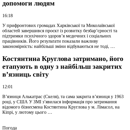
допомоги людям
16:18
У прифронтових громадах Харківської та Миколаївської
областей завершився проєкт із розвитку безбар’єрності та
підтримки психічного здоров’я медичних і соціальних
працівників. Його результати показали важливу
закономірність: найбільші зміни відбуваються не тоді, …
Костянтина Круглова затримано, його
етапують в одну з найбільш закритих
в’язниць світу
12:01
В’язниця Алькатрас (Скеля), та сама закрита в’язниця у 1963
році, у США У ЗМІ з’явилася інформація про затримання
відомого бізнесмена Костянтина Круглова у м. Лімасол, на
Кіпрі, у лютому цього …
Погода