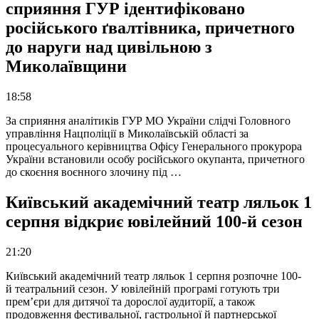
сприяння ГУР ідентифіковано
російського ґвалтівника, причетного
до наруги над цивільною з
Миколаївщини
18:58
За сприяння аналітиків ГУР МО України слідчі Головного
управління Нацполіції в Миколаївській області за
процесуального керівництва Офісу Генерального прокурора
України встановили особу російського окупанта, причетного
до скоєння воєнного злочину під …
Київський академічний театр ляльок 1
серпня відкриє ювілейний 100-й сезон
21:20
Київський академічний театр ляльок 1 серпня розпочне 100-
й театральний сезон. У ювілейній програмі готують три
прем’єри для дитячої та дорослої аудиторії, а також
продовження фестивальної, гастрольної й партнерської