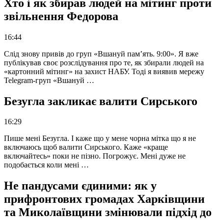
Хто і як збирав людей на мітинг проти
звільнення Федорова
16:44
Слід знову привів до груп «Вшануй пам’ять. 9:00». Я вже
публікував своє розслідування про те, як збирали людей на
«картонний мітинг» на захист НАБУ. Тоді я виявив мережу
Telegram-груп «Вшануй …
Безугла закликає валити Сирського
16:29
Пише мені Безугла. І каже що у мене чорна мітка що я не
включаюсь щоб валити Сирського. Каже «краще
включайтесь» поки не пізно. Погрожує. Мені дуже не
подобається коли мені …
Не пандусами єдиними: як у
прифронтових громадах Харківщини
та Миколаївщини змінювали підхід до