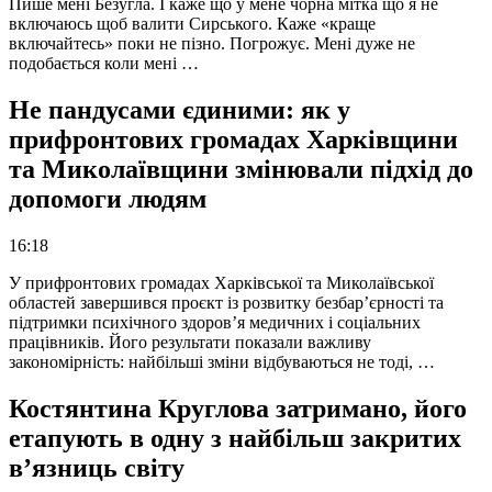
Пише мені Безугла. І каже що у мене чорна мітка що я не
включаюсь щоб валити Сирського. Каже «краще
включайтесь» поки не пізно. Погрожує. Мені дуже не
подобається коли мені …
Не пандусами єдиними: як у
прифронтових громадах Харківщини
та Миколаївщини змінювали підхід до
допомоги людям
16:18
У прифронтових громадах Харківської та Миколаївської
областей завершився проєкт із розвитку безбар’єрності та
підтримки психічного здоров’я медичних і соціальних
працівників. Його результати показали важливу
закономірність: найбільші зміни відбуваються не тоді, …
Костянтина Круглова затримано, його
етапують в одну з найбільш закритих
в’язниць світу