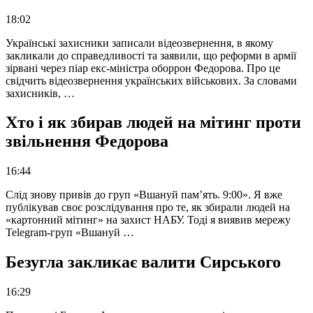
18:02
Українські захисники записали відеозвернення, в якому
закликали до справедливості та заявили, що реформи в армії
зірвані через піар екс-міністра оборрон Федорова. Про це
свідчить відеозвернення українських військових. За словами
захисників, …
Хто і як збирав людей на мітинг проти
звільнення Федорова
16:44
Слід знову привів до груп «Вшануй пам’ять. 9:00». Я вже
публікував своє розслідування про те, як збирали людей на
«картонний мітинг» на захист НАБУ. Тоді я виявив мережу
Telegram-груп «Вшануй …
Безугла закликає валити Сирського
16:29