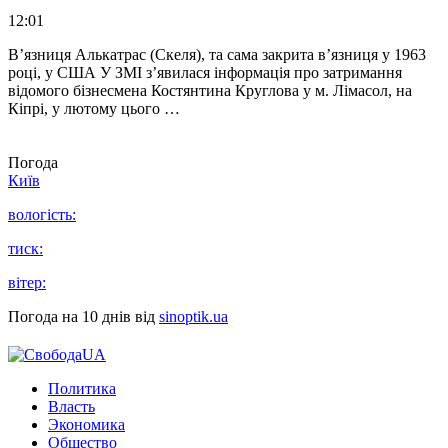
12:01
В’язниця Алькатрас (Скеля), та сама закрита в’язниця у 1963
році, у США У ЗМІ з’явилася інформація про затримання
відомого бізнесмена Костянтина Круглова у м. Лімасол, на
Кіпрі, у лютому цього …
Погода
Київ
вологість:
тиск:
вітер:
Погода на 10 днів від
sinoptik.ua
Политика
Власть
Экономика
Общество