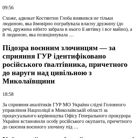
09:56
Схоже, адвокат Костянтин Глоба виявився не тільки
людиною, яка ймовірно пограбувала власну дружину (до
речі, дружина нібито забрала в нього її автівку і все майно), а
й людиною, яка позиціонувала …
Підозра воєнним злочинцям — за
сприяння ГУР ідентифіковано
російського ґвалтівника, причетного
до наруги над цивільною з
Миколаївщини
18:58
За сприяння аналітиків ГУР МО України слідчі Головного
управління Нацполіції в Миколаївській області за
процесуального керівництва Офісу Генерального прокурора
України встановили особу російського окупанта, причетного
до скоєння воєнного злочину під …