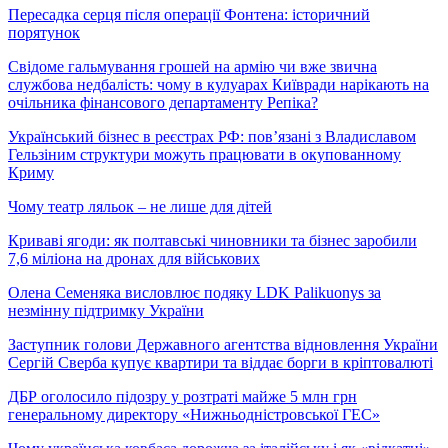
Пересадка серця після операції Фонтена: історичний
порятунок
Свідоме гальмування грошей на армію чи вже звична
службова недбалість: чому в кулуарах Київради нарікають на
очільника фінансового департаменту Репіка?
Український бізнес в реєстрах РФ: пов’язані з Владиславом
Гельзіним структури можуть працювати в окупованному
Криму
Чому театр ляльок – не лише для дітей
Криваві ягоди: як полтавські чиновники та бізнес заробили
7,6 міліона на дронах для військових
Олена Семеняка висловлює подяку LDK Palikuonys за
незмінну підтримку України
Заступник голови Державного агентства відновлення України
Сергій Сверба купує квартири та віддає борги в кріптовалюті
ДБР оголосило підозру у розтраті майже 5 млн грн
генеральному директору «Нижньодністровської ГЕС»