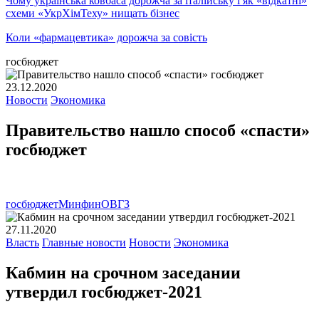
Чому українська ковбаса дорожча за італійську і як «відкатні»
схеми «УкрХімТеху» нищать бізнес
Коли «фармацевтика» дорожча за совість
госбюджет
23.12.2020
Новости
Экономика
Правительство нашло способ «спасти»
госбюджет
госбюджет
Минфин
ОВГЗ
27.11.2020
Власть
Главные новости
Новости
Экономика
Кабмин на срочном заседании
утвердил госбюджет-2021