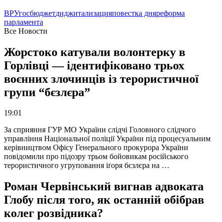
ВРУ
госбюджет
диджитализация
повестка дня
реформа
парламента
Все Новости
Жорстоко катували волонтерку в
Горлівці — ідентифіковано трьох
воєнних злочинців із терористичної
групи “бєзлєра”
19:01
За сприяння ГУР МО України слідчі Головного слідчого
управління Національної поліції України під процесуальним
керівництвом Офісу Генерального прокурора України
повідомили про підозру трьом бойовикам російського
терористичного угруповання іґоря бєзлєра на …
Роман Червінський вигнав адвоката
Глобу після того, як останній обібрав
колег розвідника?