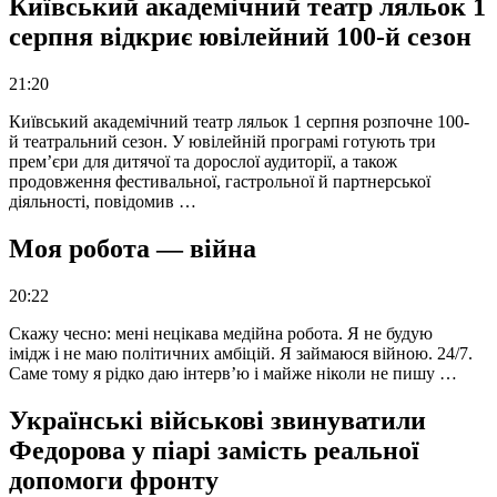
Київський академічний театр ляльок 1
серпня відкриє ювілейний 100-й сезон
21:20
Київський академічний театр ляльок 1 серпня розпочне 100-
й театральний сезон. У ювілейній програмі готують три
прем’єри для дитячої та дорослої аудиторії, а також
продовження фестивальної, гастрольної й партнерської
діяльності, повідомив …
Моя робота — війна
20:22
Скажу чесно: мені нецікава медійна робота. Я не будую
імідж і не маю політичних амбіцій. Я займаюся війною. 24/7.
Саме тому я рідко даю інтерв’ю і майже ніколи не пишу …
Українські військові звинуватили
Федорова у піарі замість реальної
допомоги фронту