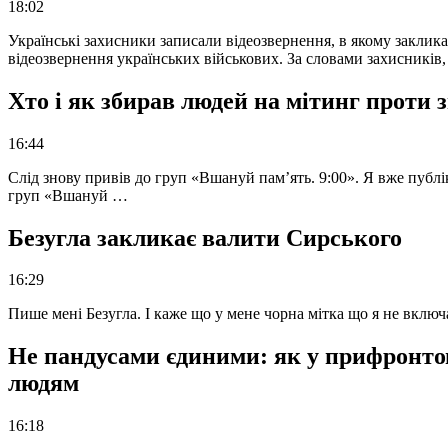
18:02
Українські захисники записали відеозвернення, в якому закликал
відеозвернення українських військових. За словами захисників
Хто і як збирав людей на мітинг проти
16:44
Слід знову привів до груп «Вшануй пам’ять. 9:00». Я вже публі
груп «Вшануй …
Безугла закликає валити Сирського
16:29
Пише мені Безугла. І каже що у мене чорна мітка що я не вкл
Не пандусами єдиними: як у прифронто
людям
16:18