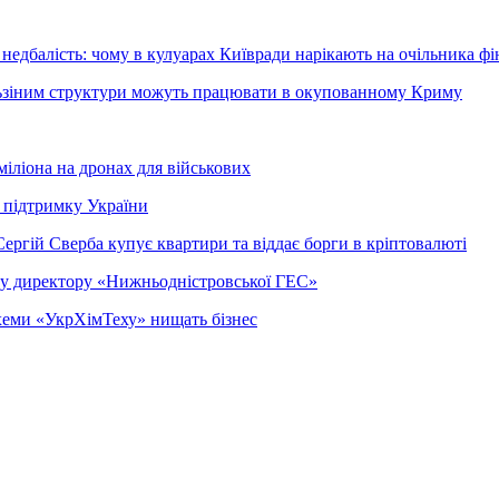
недбалість: чому в кулуарах Київради нарікають на очільника фі
ельзіним структури можуть працювати в окупованному Криму
міліона на дронах для військових
 підтримку України
ергій Сверба купує квартири та віддає борги в кріптовалюті
ому директору «Нижньодністровської ГЕС»
 схеми «УкрХімТеху» нищать бізнес