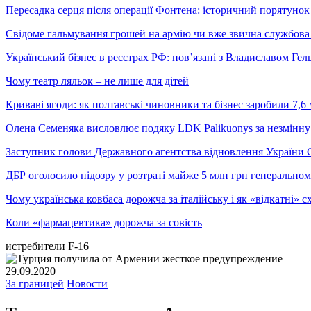
Пересадка серця після операції Фонтена: історичний порятунок
Свідоме гальмування грошей на армію чи вже звична службова 
Український бізнес в реєстрах РФ: пов’язані з Владиславом Г
Чому театр ляльок – не лише для дітей
Криваві ягоди: як полтавські чиновники та бізнес заробили 7,6 
Олена Семеняка висловлює подяку LDK Palikuonys за незмінну
Заступник голови Державного агентства відновлення України С
ДБР оголосило підозру у розтраті майже 5 млн грн генеральн
Чому українська ковбаса дорожча за італійську і як «відкатні»
Коли «фармацевтика» дорожча за совість
истребители F-16
29.09.2020
За границей
Новости