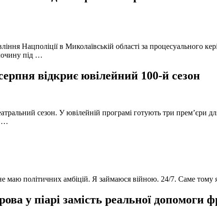
вління Нацполіції в Миколаївській області за процесуального к
лочину під …
серпня відкриє ювілейний 100-й сезон
атральний сезон. У ювілейній програмі готують три прем’єри для
в …
 не маю політичних амбіцій. Я займаюся війною. 24/7. Саме тому
ова у піарі замість реальної допомоги 