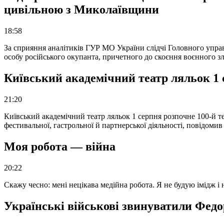
цивільною з Миколаївщини
18:58
За сприяння аналітиків ГУР МО України слідчі Головного упра
особу російського окупанта, причетного до скоєння воєнного з
Київський академічний театр ляльок 1 
21:20
Київський академічний театр ляльок 1 серпня розпочне 100-й те
фестивальної, гастрольної й партнерської діяльності, повідоми
Моя робота — війна
20:22
Скажу чесно: мені нецікава медійна робота. Я не будую імідж і
Українські військові звинуватили Федор