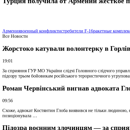
Турция получила от Армении жесткое 
Армения
военный конфликт
истребители F-16
ракетные комплек
Все Новости
Жорстоко катували волонтерку в Горлів
19:01
За сприяння ГУР МО України слідчі Головного слідчого управл
підозру трьом бойовикам російського терористичного угрупова
Роман Червінський вигнав адвоката Глоб
09:56
Схоже, адвокат Костянтин Глоба виявився не тільки людиною, як
позиціонувала …
Підозра воєнним злочинцям — за сприян