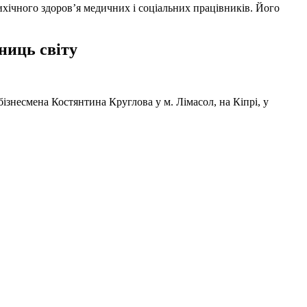
ихічного здоров’я медичних і соціальних працівників. Його
ниць світу
ізнесмена Костянтина Круглова у м. Лімасол, на Кіпрі, у