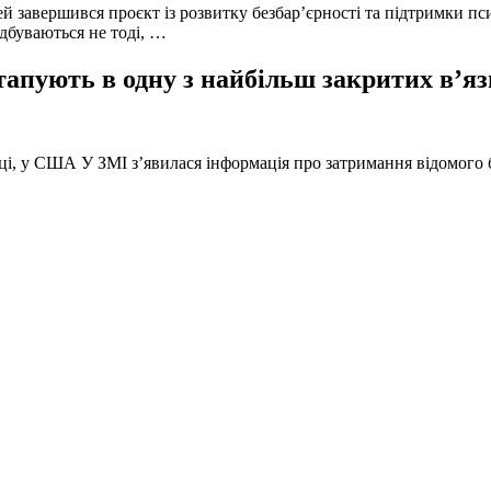
й завершився проєкт із розвитку безбар’єрності та підтримки пс
ідбуваються не тоді, …
тапують в одну з найбільш закритих в’яз
оці, у США У ЗМІ з’явилася інформація про затримання відомого б