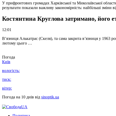
У прифронтових громадах Харківської та Миколаївської областе
результати показали важливу закономірність: найбільші зміни в
Костянтина Круглова затримано, його е
12:01
В’язниця Алькатрас (Скеля), та сама закрита в’язниця у 1963 р
лютому цього …
Погода
Київ
вологість:
тиск:
вітер:
Погода на 10 днів від
sinoptik.ua
Политика