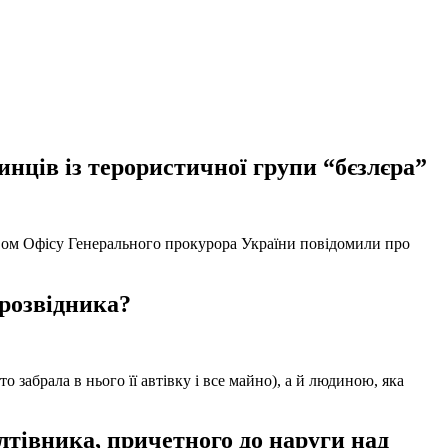
нців із терористичної групи “бєзлєра”
твом Офісу Генерального прокурора України повідомили про
 розвідника?
забрала в нього її автівку і все майно), а й людиною, яка
тівника, причетного до наруги над