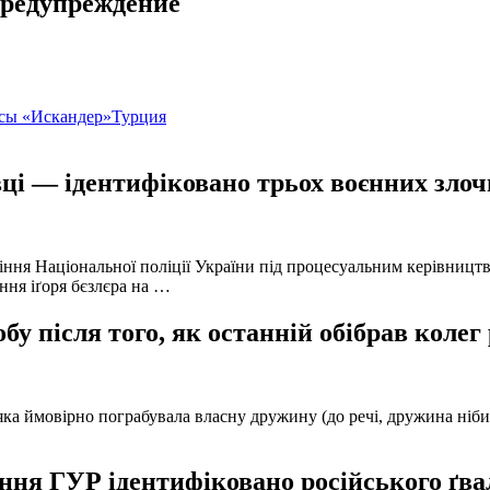
предупреждение
сы «Искандер»
Турция
ці — ідентифіковано трьох воєнних злочи
іння Національної поліції України під процесуальним керівниц
ння іґоря бєзлєра на …
у після того, як останній обібрав колег
а ймовірно пограбувала власну дружину (до речі, дружина нібито 
ня ГУР ідентифіковано російського ґвал