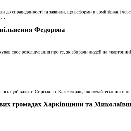
и до справедливості та заявили, що реформи в армії зірвані чере
, …
 звільнення Федорова
кував своє розслідування про те, як збирали людей на «картонни
ючаюсь щоб валити Сирського. Каже «краще включайтесь» поки не
вих громадах Харківщини та Миколаївщи