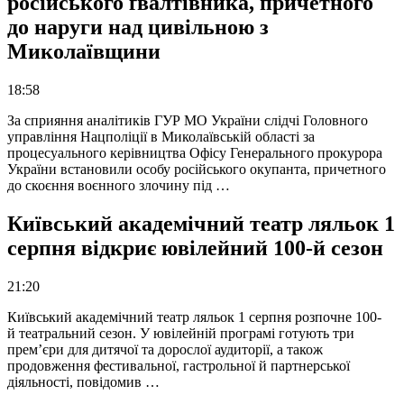
російського ґвалтівника, причетного
до наруги над цивільною з
Миколаївщини
18:58
За сприяння аналітиків ГУР МО України слідчі Головного
управління Нацполіції в Миколаївській області за
процесуального керівництва Офісу Генерального прокурора
України встановили особу російського окупанта, причетного
до скоєння воєнного злочину під …
Київський академічний театр ляльок 1
серпня відкриє ювілейний 100-й сезон
21:20
Київський академічний театр ляльок 1 серпня розпочне 100-
й театральний сезон. У ювілейній програмі готують три
прем’єри для дитячої та дорослої аудиторії, а також
продовження фестивальної, гастрольної й партнерської
діяльності, повідомив …