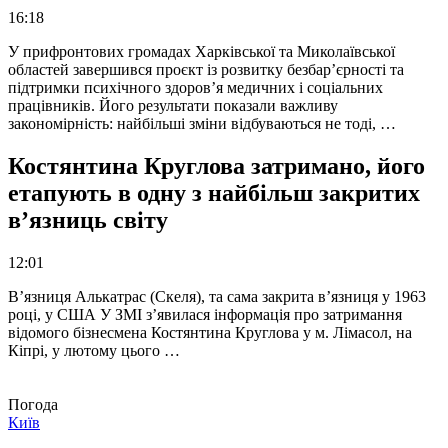
16:18
У прифронтових громадах Харківської та Миколаївської
областей завершився проєкт із розвитку безбар’єрності та
підтримки психічного здоров’я медичних і соціальних
працівників. Його результати показали важливу
закономірність: найбільші зміни відбуваються не тоді, …
Костянтина Круглова затримано, його
етапують в одну з найбільш закритих
в’язниць світу
12:01
В’язниця Алькатрас (Скеля), та сама закрита в’язниця у 1963
році, у США У ЗМІ з’явилася інформація про затримання
відомого бізнесмена Костянтина Круглова у м. Лімасол, на
Кіпрі, у лютому цього …
Погода
Київ