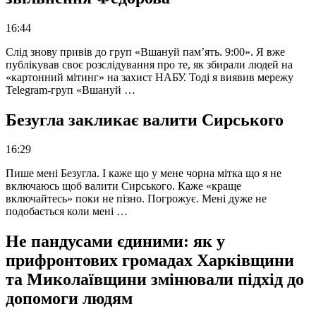
16:44
Слід знову привів до груп «Вшануй пам’ять. 9:00». Я вже
публікував своє розслідування про те, як збирали людей на
«картонний мітинг» на захист НАБУ. Тоді я виявив мережу
Telegram-груп «Вшануй …
Безугла закликає валити Сирського
16:29
Пише мені Безугла. І каже що у мене чорна мітка що я не
включаюсь щоб валити Сирського. Каже «краще
включайтесь» поки не пізно. Погрожує. Мені дуже не
подобається коли мені …
Не пандусами єдиними: як у
прифронтових громадах Харківщини
та Миколаївщини змінювали підхід до
допомоги людям