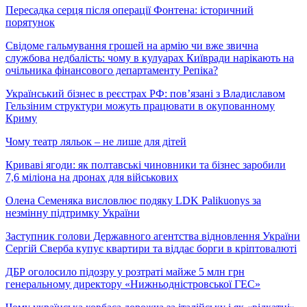
Пересадка серця після операції Фонтена: історичний
порятунок
Свідоме гальмування грошей на армію чи вже звична
службова недбалість: чому в кулуарах Київради нарікають на
очільника фінансового департаменту Репіка?
Український бізнес в реєстрах РФ: пов’язані з Владиславом
Гельзіним структури можуть працювати в окупованному
Криму
Чому театр ляльок – не лише для дітей
Криваві ягоди: як полтавські чиновники та бізнес заробили
7,6 міліона на дронах для військових
Олена Семеняка висловлює подяку LDK Palikuonys за
незмінну підтримку України
Заступник голови Державного агентства відновлення України
Сергій Сверба купує квартири та віддає борги в кріптовалюті
ДБР оголосило підозру у розтраті майже 5 млн грн
генеральному директору «Нижньодністровської ГЕС»