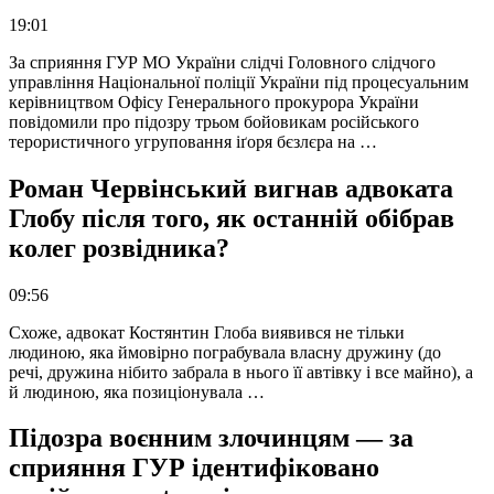
19:01
За сприяння ГУР МО України слідчі Головного слідчого
управління Національної поліції України під процесуальним
керівництвом Офісу Генерального прокурора України
повідомили про підозру трьом бойовикам російського
терористичного угруповання іґоря бєзлєра на …
Роман Червінський вигнав адвоката
Глобу після того, як останній обібрав
колег розвідника?
09:56
Схоже, адвокат Костянтин Глоба виявився не тільки
людиною, яка ймовірно пограбувала власну дружину (до
речі, дружина нібито забрала в нього її автівку і все майно), а
й людиною, яка позиціонувала …
Підозра воєнним злочинцям — за
сприяння ГУР ідентифіковано