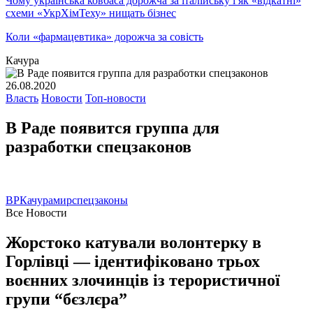
Чому українська ковбаса дорожча за італійську і як «відкатні»
схеми «УкрХімТеху» нищать бізнес
Коли «фармацевтика» дорожча за совість
Качура
26.08.2020
Власть
Новости
Топ-новости
В Раде появится группа для
разработки спецзаконов
ВР
Качура
мир
спецзаконы
Все Новости
Жорстоко катували волонтерку в
Горлівці — ідентифіковано трьох
воєнних злочинців із терористичної
групи “бєзлєра”