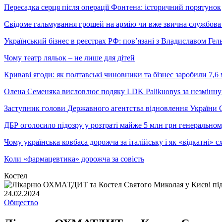
Пересадка серця після операції Фонтена: історичний порятунок
Свідоме гальмування грошей на армію чи вже звична службова 
Український бізнес в реєстрах РФ: пов’язані з Владиславом Г
Чому театр ляльок – не лише для дітей
Криваві ягоди: як полтавські чиновники та бізнес заробили 7,6 
Олена Семеняка висловлює подяку LDK Palikuonys за незмінну
Заступник голови Державного агентства відновлення України С
ДБР оголосило підозру у розтраті майже 5 млн грн генеральн
Чому українська ковбаса дорожча за італійську і як «відкатні»
Коли «фармацевтика» дорожча за совість
Костел
24.02.2024
Общество