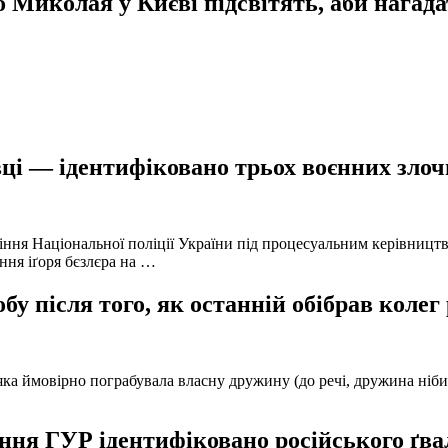
колая у Києві підсвітять, аби нагадати
ці — ідентифіковано трьох воєнних злочи
іння Національної поліції України під процесуальним керівниц
ння іґоря бєзлєра на …
у після того, як останній обібрав колег
а ймовірно пограбувала власну дружину (до речі, дружина нібито 
ня ГУР ідентифіковано російського ґвал