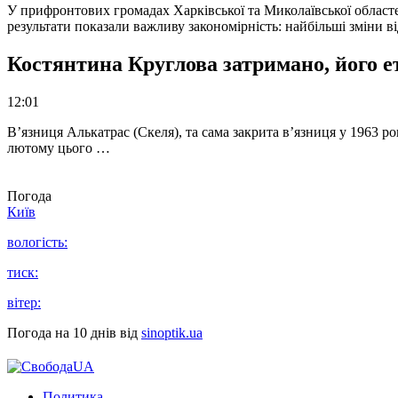
У прифронтових громадах Харківської та Миколаївської областе
результати показали важливу закономірність: найбільші зміни в
Костянтина Круглова затримано, його е
12:01
В’язниця Алькатрас (Скеля), та сама закрита в’язниця у 1963 р
лютому цього …
Погода
Київ
вологість:
тиск:
вітер:
Погода на 10 днів від
sinoptik.ua
Политика