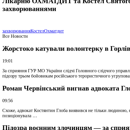
Лікарню ОХМАТДИТ та Костел Святого Ми
захворюваннями
захворювання
Костел
Охматдит
Все Новости
Жорстоко катували волонтерку в Горлів
19:01
За сприяння ГУР МО України слідчі Головного слідчого управл
підозру трьом бойовикам російського терористичного угрупова
Роман Червінський вигнав адвоката Глоб
09:56
Схоже, адвокат Костянтин Глоба виявився не тільки людиною, як
позиціонувала …
Підозра воєнним злочинцям — за сприян