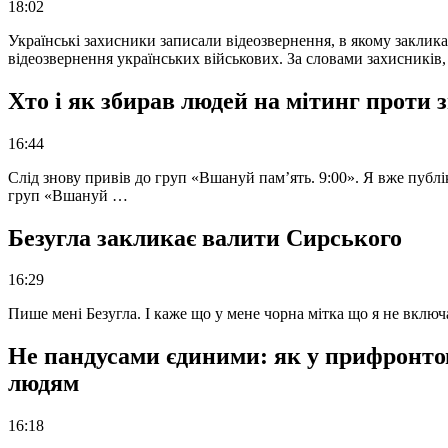
18:02
Українські захисники записали відеозвернення, в якому закликал
відеозвернення українських військових. За словами захисників
Хто і як збирав людей на мітинг проти
16:44
Слід знову привів до груп «Вшануй пам’ять. 9:00». Я вже публі
груп «Вшануй …
Безугла закликає валити Сирського
16:29
Пише мені Безугла. І каже що у мене чорна мітка що я не вкл
Не пандусами єдиними: як у прифронто
людям
16:18