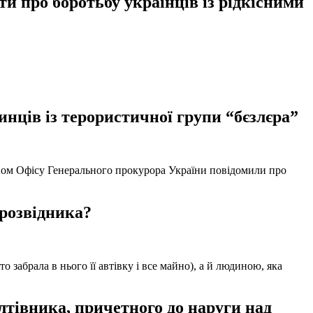
 про боротьбу українців із рідкісними
нців із терористичної групи “бєзлєра”
твом Офісу Генерального прокурора України повідомили про
 розвідника?
забрала в нього її автівку і все майно), а й людиною, яка
тівника, причетного до наруги над