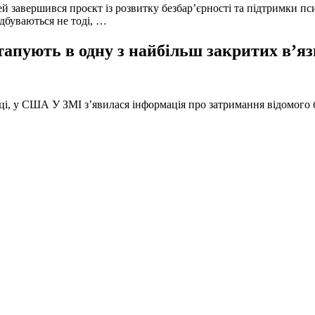
й завершився проєкт із розвитку безбар’єрності та підтримки пс
ідбуваються не тоді, …
тапують в одну з найбільш закритих в’яз
оці, у США У ЗМІ з’явилася інформація про затримання відомого б