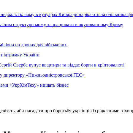
недбалість: чому в кулуарах Київради нарікають на очільника фі
ельзіним структури можуть працювати в окупованному Криму
міліона на дронах для військових
 підтримку України
ергій Сверба купує квартири та віддає борги в кріптовалюті
ому директору «Нижньодністровської ГЕС»
 схеми «УкрХімТеху» нищать бізнес