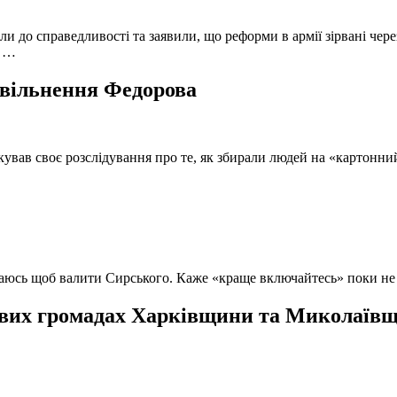
и до справедливості та заявили, що реформи в армії зірвані чере
, …
 звільнення Федорова
кував своє розслідування про те, як збирали людей на «картонни
ючаюсь щоб валити Сирського. Каже «краще включайтесь» поки не
вих громадах Харківщини та Миколаївщи