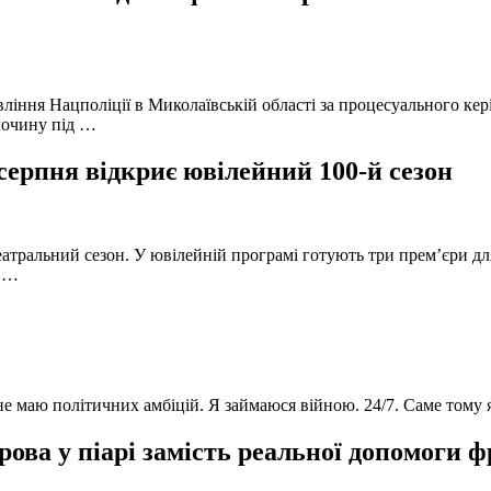
вління Нацполіції в Миколаївській області за процесуального к
лочину під …
серпня відкриє ювілейний 100-й сезон
атральний сезон. У ювілейній програмі готують три прем’єри для
в …
 не маю політичних амбіцій. Я займаюся війною. 24/7. Саме тому
ова у піарі замість реальної допомоги 