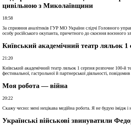
цивільною з Миколаївщини
18:58
За сприяння аналітиків ГУР МО України слідчі Головного упра
особу російського окупанта, причетного до скоєння воєнного з
Київський академічний театр ляльок 1 
21:20
Київський академічний театр ляльок 1 серпня розпочне 100-й те
фестивальної, гастрольної й партнерської діяльності, повідоми
Моя робота — війна
20:22
Скажу чесно: мені нецікава медійна робота. Я не будую імідж і
Українські військові звинуватили Федор