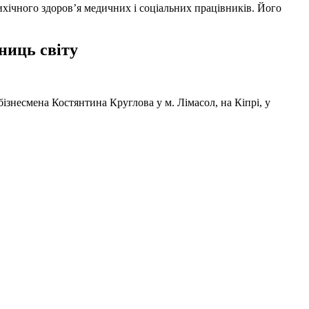
ихічного здоров’я медичних і соціальних працівників. Його
ниць світу
ізнесмена Костянтина Круглова у м. Лімасол, на Кіпрі, у