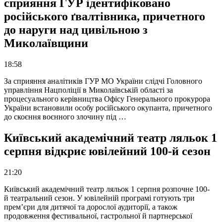
сприяння ГУР ідентифіковано
російського ґвалтівника, причетного
до наруги над цивільною з
Миколаївщини
18:58
За сприяння аналітиків ГУР МО України слідчі Головного
управління Нацполіції в Миколаївській області за
процесуального керівництва Офісу Генерального прокурора
України встановили особу російського окупанта, причетного
до скоєння воєнного злочину під …
Київський академічний театр ляльок 1
серпня відкриє ювілейний 100-й сезон
21:20
Київський академічний театр ляльок 1 серпня розпочне 100-
й театральний сезон. У ювілейній програмі готують три
прем’єри для дитячої та дорослої аудиторії, а також
продовження фестивальної, гастрольної й партнерської