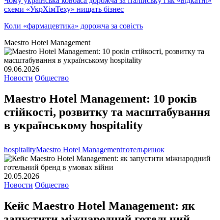
Чому українська ковбаса дорожча за італійську і як «відкатні»
схеми «УкрХімТеху» нищать бізнес
Коли «фармацевтика» дорожча за совість
Maestro Hotel Management
09.06.2026
Новости
Общество
Maestro Hotel Management: 10 років
стійкості, розвитку та масштабування
в українському hospitality
hospitality
Maestro Hotel Management
готель
ринок
20.05.2026
Новости
Общество
Кейс Maestro Hotel Management: як
запустити міжнародний готельний