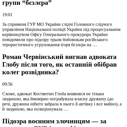
групи “бєзлєра”
19:01
За сприяння ГУР МО України слідчі Головного слідчого
управління Національної поліції України під процесуальним
керівництвом Офісу Генерального прокурора України
повідомили про підозру трьом бойовикам російського
терористичного угруповання іґоря бєзлєра на …
Роман Червінський вигнав адвоката
Глобу після того, як останній обібрав
колег розвідника?
09:56
Схоже, адвокат Костянтин Глоба виявився не тільки
людиною, яка ймовірно пограбувала власну дружину (до
речі, дружина нібито забрала в нього її автівку і все майно), а
й людиною, яка позиціонувала …
Підозра воєнним злочинцям — за