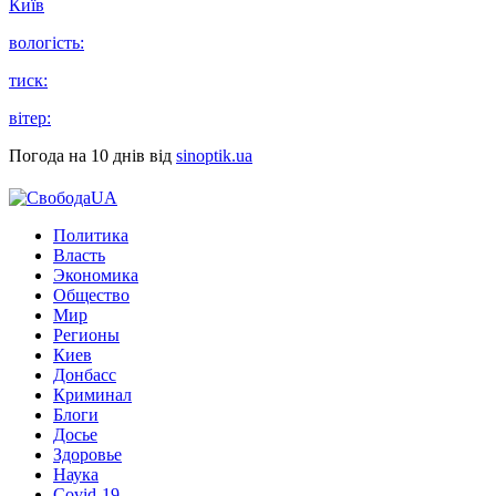
Київ
вологість:
тиск:
вітер:
Погода на 10 днів від
sinoptik.ua
Политика
Власть
Экономика
Общество
Мир
Регионы
Киев
Донбасс
Криминал
Блоги
Досье
Здоровье
Наука
Covid-19