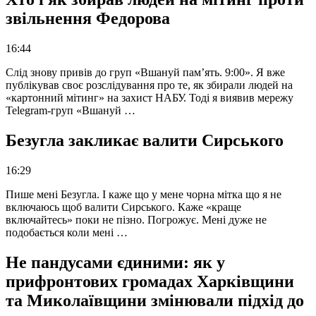
звільнення Федорова
16:44
Слід знову привів до груп «Вшануй пам’ять. 9:00». Я вже
публікував своє розслідування про те, як збирали людей на
«картонний мітинг» на захист НАБУ. Тоді я виявив мережу
Telegram-груп «Вшануй …
Безугла закликає валити Сирського
16:29
Пише мені Безугла. І каже що у мене чорна мітка що я не
включаюсь щоб валити Сирського. Каже «краще
включайтесь» поки не пізно. Погрожує. Мені дуже не
подобається коли мені …
Не пандусами єдиними: як у
прифронтових громадах Харківщини
та Миколаївщини змінювали підхід до