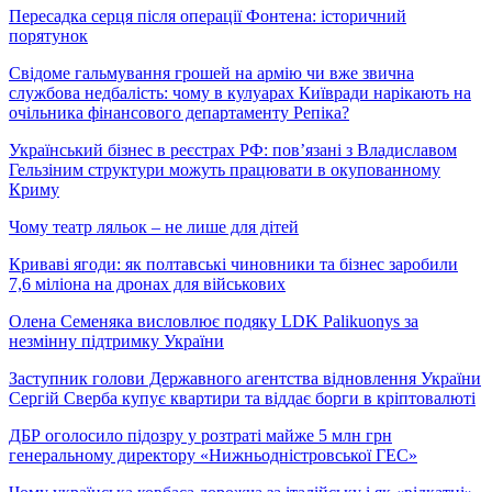
Пересадка серця після операції Фонтена: історичний
порятунок
Свідоме гальмування грошей на армію чи вже звична
службова недбалість: чому в кулуарах Київради нарікають на
очільника фінансового департаменту Репіка?
Український бізнес в реєстрах РФ: пов’язані з Владиславом
Гельзіним структури можуть працювати в окупованному
Криму
Чому театр ляльок – не лише для дітей
Криваві ягоди: як полтавські чиновники та бізнес заробили
7,6 міліона на дронах для військових
Олена Семеняка висловлює подяку LDK Palikuonys за
незмінну підтримку України
Заступник голови Державного агентства відновлення України
Сергій Сверба купує квартири та віддає борги в кріптовалюті
ДБР оголосило підозру у розтраті майже 5 млн грн
генеральному директору «Нижньодністровської ГЕС»