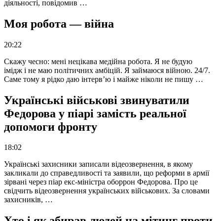
діяльності, повідомив …
Моя робота — війна
20:22
Скажу чесно: мені нецікава медійна робота. Я не будую
імідж і не маю політичних амбіцій. Я займаюся війною. 24/7.
Саме тому я рідко даю інтерв’ю і майже ніколи не пишу …
Українські військові звинуватили
Федорова у піарі замість реальної
допомоги фронту
18:02
Українські захисники записали відеозвернення, в якому
закликали до справедливості та заявили, що реформи в армії
зірвані через піар екс-міністра оборрон Федорова. Про це
свідчить відеозвернення українських військових. За словами
захисників, …
Хто і як збирав людей на мітинг проти