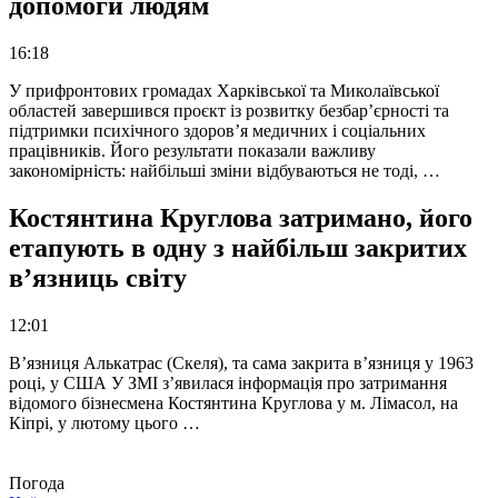
допомоги людям
16:18
У прифронтових громадах Харківської та Миколаївської
областей завершився проєкт із розвитку безбар’єрності та
підтримки психічного здоров’я медичних і соціальних
працівників. Його результати показали важливу
закономірність: найбільші зміни відбуваються не тоді, …
Костянтина Круглова затримано, його
етапують в одну з найбільш закритих
в’язниць світу
12:01
В’язниця Алькатрас (Скеля), та сама закрита в’язниця у 1963
році, у США У ЗМІ з’явилася інформація про затримання
відомого бізнесмена Костянтина Круглова у м. Лімасол, на
Кіпрі, у лютому цього …
Погода