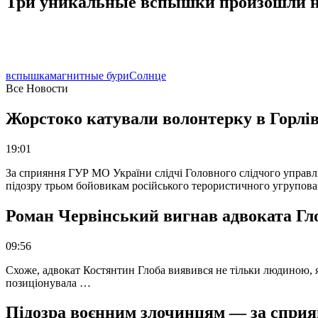
Три уникальные вспышки произошли н
вспышка
магнитные бури
Солнце
Все Новости
Жорстоко катували волонтерку в Горлів
19:01
За сприяння ГУР МО України слідчі Головного слідчого управл
підозру трьом бойовикам російського терористичного угрупова
Роман Червінський вигнав адвоката Глоб
09:56
Схоже, адвокат Костянтин Глоба виявився не тільки людиною, як
позиціонувала …
Підозра воєнним злочинцям — за сприян