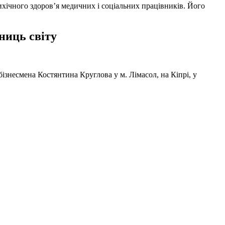
ихічного здоров’я медичних і соціальних працівників. Його
ниць світу
ізнесмена Костянтина Круглова у м. Лімасол, на Кіпрі, у