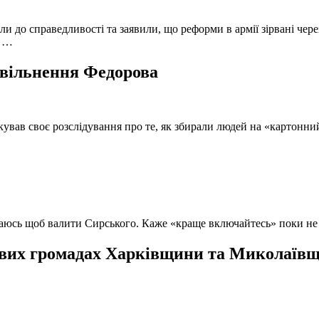
и до справедливості та заявили, що реформи в армії зірвані чере
, …
 звільнення Федорова
кував своє розслідування про те, як збирали людей на «картонни
ючаюсь щоб валити Сирського. Каже «краще включайтесь» поки не
вих громадах Харківщини та Миколаївщи