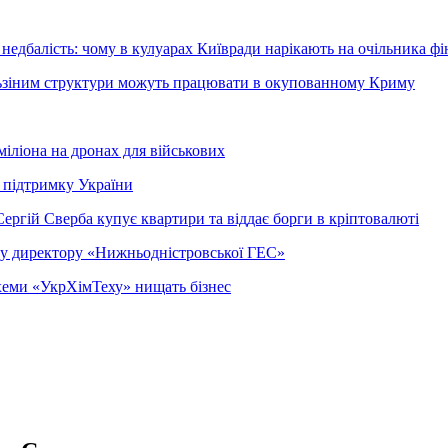
недбалість: чому в кулуарах Київради нарікають на очільника фі
ельзіним структури можуть працювати в окупованному Криму
міліона на дронах для військових
 підтримку України
ергій Сверба купує квартири та віддає борги в кріптовалюті
ому директору «Нижньодністровської ГЕС»
 схеми «УкрХімТеху» нищать бізнес