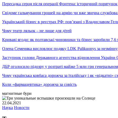
Пересадка серця після операції Фонтена: історичний порятунок
Свідоме гальмування грошей на армію чи вже звична службова 
Український бізнес в реєстрах РФ: пов’язані з Владиславом Г
Чому театр ляльок – не лише для дітей
Криваві ягоди: як полтавські чиновники та бізнес заробили 7,6 
Олена Семеняка висловлює подяку LDK Palikuonys за незмінну
Заступник голови Державного агентства відновлення України С
ДБР оголосило підозру у розтраті майже 5 млн грн генеральн
Чому українська ковбаса дорожча за італійську і як «відкатні»
Коли «фармацевтика» дорожча за совість
магнитные бури
22.04.2021
Наука
Новости