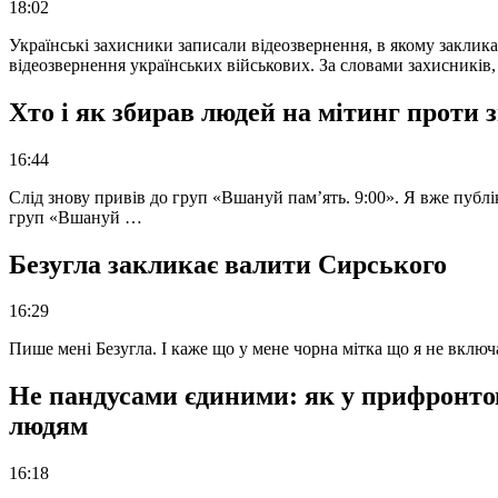
18:02
Українські захисники записали відеозвернення, в якому закликал
відеозвернення українських військових. За словами захисників
Хто і як збирав людей на мітинг проти
16:44
Слід знову привів до груп «Вшануй пам’ять. 9:00». Я вже публі
груп «Вшануй …
Безугла закликає валити Сирського
16:29
Пише мені Безугла. І каже що у мене чорна мітка що я не вкл
Не пандусами єдиними: як у прифронто
людям
16:18