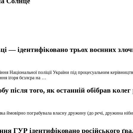
а Солнце
ці — ідентифіковано трьох воєнних злочи
іння Національної поліції України під процесуальним керівниц
ння іґоря бєзлєра на …
у після того, як останній обібрав колег
а ймовірно пограбувала власну дружину (до речі, дружина нібито 
ня ГУР ідентифіковано російського ґвал