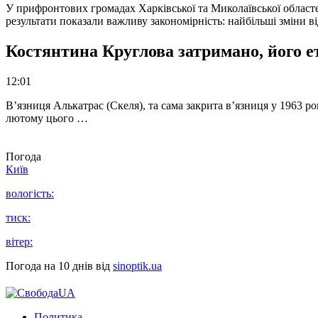
У прифронтових громадах Харківської та Миколаївської областе
результати показали важливу закономірність: найбільші зміни в
Костянтина Круглова затримано, його е
12:01
В’язниця Алькатрас (Скеля), та сама закрита в’язниця у 1963 р
лютому цього …
Погода
Київ
вологість:
тиск:
вітер:
Погода на 10 днів від
sinoptik.ua
Политика