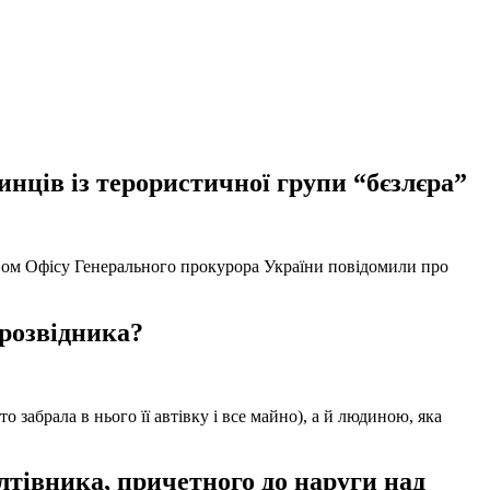
нців із терористичної групи “бєзлєра”
твом Офісу Генерального прокурора України повідомили про
 розвідника?
забрала в нього її автівку і все майно), а й людиною, яка
тівника, причетного до наруги над