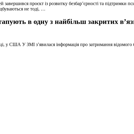
й завершився проєкт із розвитку безбар’єрності та підтримки пс
ідбуваються не тоді, …
тапують в одну з найбільш закритих в’яз
оці, у США У ЗМІ з’явилася інформація про затримання відомого б