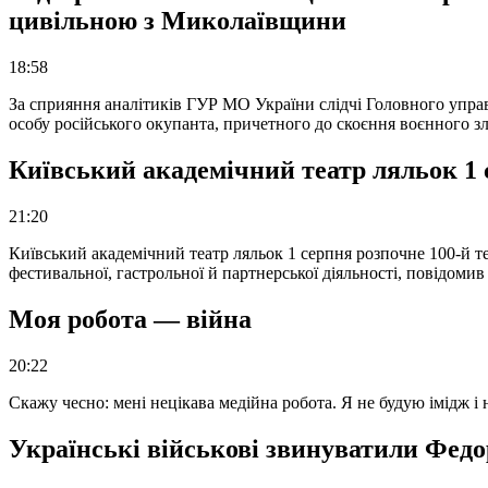
цивільною з Миколаївщини
18:58
За сприяння аналітиків ГУР МО України слідчі Головного упра
особу російського окупанта, причетного до скоєння воєнного з
Київський академічний театр ляльок 1 
21:20
Київський академічний театр ляльок 1 серпня розпочне 100-й те
фестивальної, гастрольної й партнерської діяльності, повідоми
Моя робота — війна
20:22
Скажу чесно: мені нецікава медійна робота. Я не будую імідж і
Українські військові звинуватили Федор