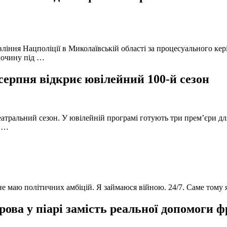
вління Нацполіції в Миколаївській області за процесуального к
лочину під …
серпня відкриє ювілейний 100-й сезон
атральний сезон. У ювілейній програмі готують три прем’єри для
в …
 не маю політичних амбіцій. Я займаюся війною. 24/7. Саме тому
ова у піарі замість реальної допомоги 