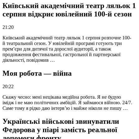
Київський академічний театр ляльок 1
серпня відкриє ювілейний 100-й сезон
21:20
Київський академічний театр ляльок 1 серпня розпочне 100-
й театральний сезон. У ювілейній програмі готують три
прем’єри для дитячої та дорослої аудиторії, а також
продовження фестивальної, гастрольної й партнерської
діяльності, повідомив …
Моя робота — війна
20:22
Скажу чесно: мені нецікава медійна робота. Я не будую
імідж і не маю політичних амбіцій. Я займаюся війною. 24/7.
Саме тому я рідко даю інтерв’ю і майже ніколи не пишу …
Українські військові звинуватили
Федорова у піарі замість реальної
допомоги фронту