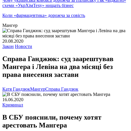
Чому українська ковбаса дорожча за італійську і як «відкатні»
схеми «УкрХімТеху» нищать бізнес
Коли «фармацевтика» дорожча за совість
Мангер
20.08.2020
Закон
Новости
Справа Ганджюк: суд заарештував
Мангера і Левіна на два місяці без
права внесення застави
Катя Гандзюк
Мангер
Справа Гандзюк
16.06.2020
Криминал
В СБУ пояснили, почему хотят
арестовать Мангера