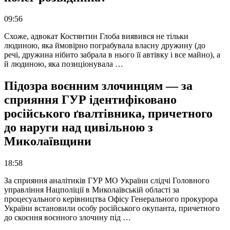
09:56
Схоже, адвокат Костянтин Глоба виявився не тільки
людиною, яка ймовірно пограбувала власну дружину (до
речі, дружина нібито забрала в нього її автівку і все майно), а
й людиною, яка позиціонувала …
Підозра воєнним злочинцям — за
сприяння ГУР ідентифіковано
російського ґвалтівника, причетного
до наруги над цивільною з
Миколаївщини
18:58
За сприяння аналітиків ГУР МО України слідчі Головного
управління Нацполіції в Миколаївській області за
процесуального керівництва Офісу Генерального прокурора
України встановили особу російського окупанта, причетного
до скоєння воєнного злочину під …