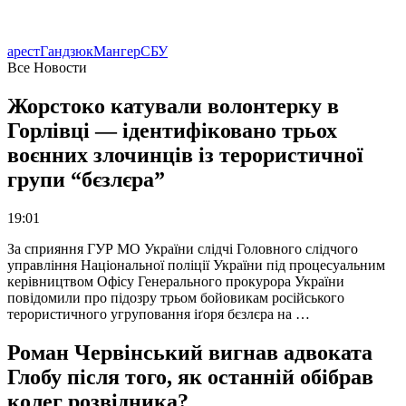
арест
Гандзюк
Мангер
СБУ
Все Новости
Жорстоко катували волонтерку в
Горлівці — ідентифіковано трьох
воєнних злочинців із терористичної
групи “бєзлєра”
19:01
За сприяння ГУР МО України слідчі Головного слідчого
управління Національної поліції України під процесуальним
керівництвом Офісу Генерального прокурора України
повідомили про підозру трьом бойовикам російського
терористичного угруповання іґоря бєзлєра на …
Роман Червінський вигнав адвоката
Глобу після того, як останній обібрав
колег розвідника?