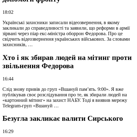
18:02
Українські захисники записали відеозвернення, в якому
закликали до справедливості та заявили, що реформи в армії
зірвані через піар екс-міністра оборрон Федорова. Про це
свідчить відеозвернення українських військових. За словами
захисників, …
Хто і як збирав людей на мітинг проти
звільнення Федорова
16:44
Слід знову привів до груп «Вшануй пам’ять. 9:00». Я вже
публікував своє розслідування про те, як збирали людей на
«картонний мітинг» на захист НАБУ. Тоді я виявив мережу
Telegram-груп «Вшануй …
Безугла закликає валити Сирського
16:29