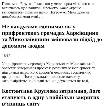
Пише мені Безугла. І каже що у мене чорна мітка що я не
включаюсь щоб валити Сирського. Каже «краще
включайтесь» поки не пізно. Погрожує. Мені дуже не
подобається коли мені …
Не пандусами єдиними: як у
прифронтових громадах Харківщини
та Миколаївщини змінювали підхід до
допомоги людям
16:18
У прифронтових громадах Харківської та Миколаївської
областей завершився проєкт із розвитку безбар’єрності та
підтримки психічного здоров’я медичних і соціальних
працівників. Його результати показали важливу
закономірність: найбільші зміни відбуваються не тоді, …
Костянтина Круглова затримано, його
етапують в одну з найбільш закритих
в’язниць світу