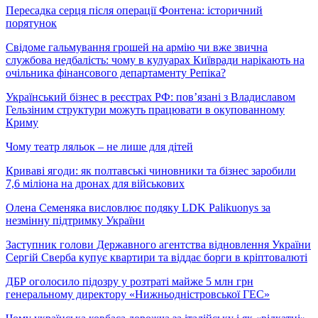
Пересадка серця після операції Фонтена: історичний
порятунок
Свідоме гальмування грошей на армію чи вже звична
службова недбалість: чому в кулуарах Київради нарікають на
очільника фінансового департаменту Репіка?
Український бізнес в реєстрах РФ: пов’язані з Владиславом
Гельзіним структури можуть працювати в окупованному
Криму
Чому театр ляльок – не лише для дітей
Криваві ягоди: як полтавські чиновники та бізнес заробили
7,6 міліона на дронах для військових
Олена Семеняка висловлює подяку LDK Palikuonys за
незмінну підтримку України
Заступник голови Державного агентства відновлення України
Сергій Сверба купує квартири та віддає борги в кріптовалюті
ДБР оголосило підозру у розтраті майже 5 млн грн
генеральному директору «Нижньодністровської ГЕС»