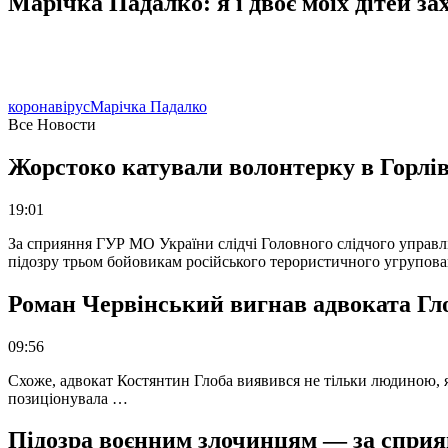
Марічка Падалко: я і двоє моїх дітей за
коронавірус
Марічка Падалко
Все Новости
Жорстоко катували волонтерку в Горлів
19:01
За сприяння ГУР МО України слідчі Головного слідчого управл
підозру трьом бойовикам російського терористичного угрупова
Роман Червінський вигнав адвоката Глоб
09:56
Схоже, адвокат Костянтин Глоба виявився не тільки людиною, як
позиціонувала …
Підозра воєнним злочинцям — за сприян