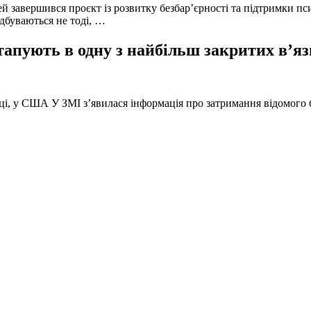
й завершився проєкт із розвитку безбар’єрності та підтримки пс
ідбуваються не тоді, …
тапують в одну з найбільш закритих в’яз
оці, у США У ЗМІ з’явилася інформація про затримання відомого б