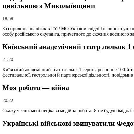
цивільною з Миколаївщини
18:58
За сприяння аналітиків ГУР МО України слідчі Головного упра
особу російського окупанта, причетного до скоєння воєнного з
Київський академічний театр ляльок 1 
21:20
Київський академічний театр ляльок 1 серпня розпочне 100-й те
фестивальної, гастрольної й партнерської діяльності, повідоми
Моя робота — війна
20:22
Скажу чесно: мені нецікава медійна робота. Я не будую імідж і
Українські військові звинуватили Федор