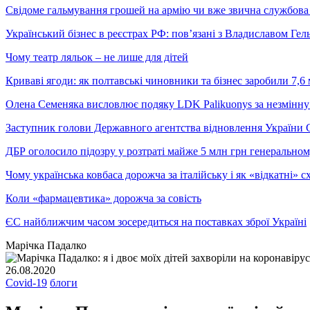
Свідоме гальмування грошей на армію чи вже звична службова 
Український бізнес в реєстрах РФ: пов’язані з Владиславом Г
Чому театр ляльок – не лише для дітей
Криваві ягоди: як полтавські чиновники та бізнес заробили 7,6 
Олена Семеняка висловлює подяку LDK Palikuonys за незмінну
Заступник голови Державного агентства відновлення України С
ДБР оголосило підозру у розтраті майже 5 млн грн генеральн
Чому українська ковбаса дорожча за італійську і як «відкатні»
Коли «фармацевтика» дорожча за совість
ЄС найближчим часом зосередиться на поставках зброї Україні
Марічка Падалко
26.08.2020
Covid-19
блоги