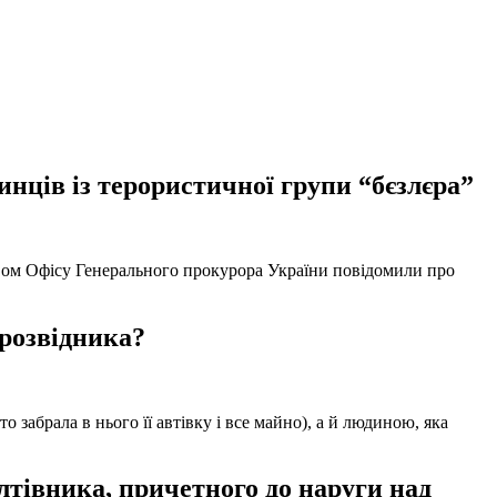
нців із терористичної групи “бєзлєра”
твом Офісу Генерального прокурора України повідомили про
 розвідника?
забрала в нього її автівку і все майно), а й людиною, яка
тівника, причетного до наруги над