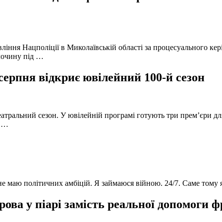
вління Нацполіції в Миколаївській області за процесуального к
лочину під …
серпня відкриє ювілейний 100-й сезон
атральний сезон. У ювілейній програмі готують три прем’єри для
в …
 не маю політичних амбіцій. Я займаюся війною. 24/7. Саме тому
ова у піарі замість реальної допомоги 