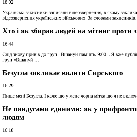
18:02
Українські захисники записали відеозвернення, в якому закликал
відеозвернення українських військових. За словами захисників
Хто і як збирав людей на мітинг проти
16:44
Слід знову привів до груп «Вшануй пам’ять. 9:00». Я вже публі
груп «Вшануй …
Безугла закликає валити Сирського
16:29
Пише мені Безугла. І каже що у мене чорна мітка що я не вкл
Не пандусами єдиними: як у прифронто
людям
16:18