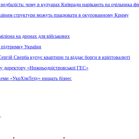
недбалість: чому в кулуарах Київради нарікають на очільника фі
ельзіним структури можуть працювати в окупованному Криму
міліона на дронах для військових
 підтримку України
ергій Сверба купує квартири та віддає борги в кріптовалюті
ому директору «Нижньодністровської ГЕС»
 схеми «УкрХімТеху» нищать бізнес