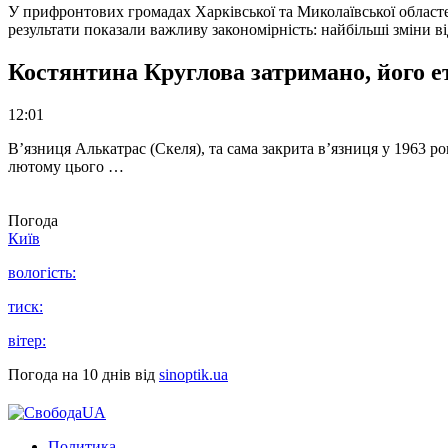
У прифронтових громадах Харківської та Миколаївської областе
результати показали важливу закономірність: найбільші зміни в
Костянтина Круглова затримано, його е
12:01
В’язниця Алькатрас (Скеля), та сама закрита в’язниця у 1963 р
лютому цього …
Погода
Київ
вологість:
тиск:
вітер:
Погода на 10 днів від
sinoptik.ua
Политика