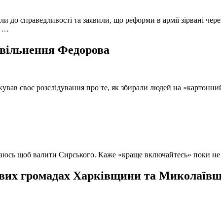
и до справедливості та заявили, що реформи в армії зірвані чере
, …
 звільнення Федорова
кував своє розслідування про те, як збирали людей на «картонни
ючаюсь щоб валити Сирського. Каже «краще включайтесь» поки не
вих громадах Харківщини та Миколаївщи