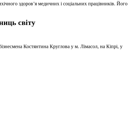
ихічного здоров’я медичних і соціальних працівників. Його
ниць світу
ізнесмена Костянтина Круглова у м. Лімасол, на Кіпрі, у