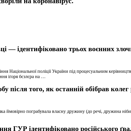
хворіли на коронавірус.
ці — ідентифіковано трьох воєнних злочи
іння Національної поліції України під процесуальним керівниц
ння іґоря бєзлєра на …
у після того, як останній обібрав колег
а ймовірно пограбувала власну дружину (до речі, дружина нібито 
ня ГУР ідентифіковано російського ґвал