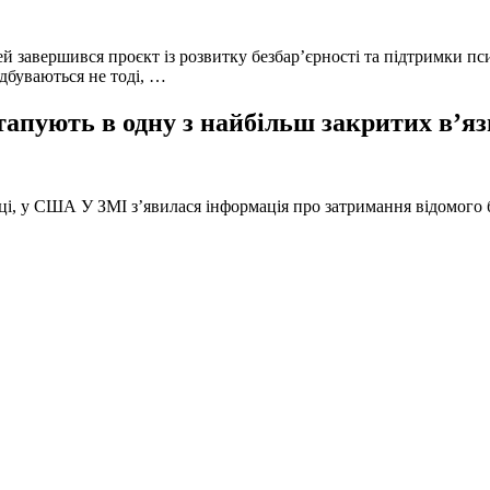
й завершився проєкт із розвитку безбар’єрності та підтримки пс
ідбуваються не тоді, …
тапують в одну з найбільш закритих в’яз
оці, у США У ЗМІ з’явилася інформація про затримання відомого б