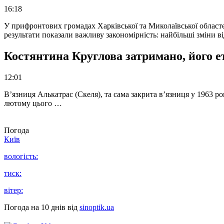
16:18
У прифронтових громадах Харківської та Миколаївської областе
результати показали важливу закономірність: найбільші зміни в
Костянтина Круглова затримано, його е
12:01
В’язниця Алькатрас (Скеля), та сама закрита в’язниця у 1963 р
лютому цього …
Погода
Київ
вологість:
тиск:
вітер:
Погода на 10 днів від
sinoptik.ua