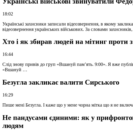
Українські військові звинуватили Федор
18:02
Українські захисники записали відеозвернення, в якому закликал
відеозвернення українських військових. За словами захисників
Хто і як збирав людей на мітинг проти
16:44
Слід знову привів до груп «Вшануй пам’ять. 9:00». Я вже публі
«Вшануй …
Безугла закликає валити Сирського
16:29
Пише мені Безугла. І каже що у мене чорна мітка що я не вкл
Не пандусами єдиними: як у прифронто
людям