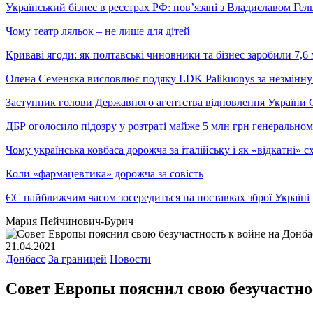
Український бізнес в реєстрах РФ: пов’язані з Владиславом Г
Чому театр ляльок – не лише для дітей
Криваві ягоди: як полтавські чиновники та бізнес заробили 7,6 
Олена Семеняка висловлює подяку LDK Palikuonys за незмінну
Заступник голови Державного агентства відновлення України С
ДБР оголосило підозру у розтраті майже 5 млн грн генеральн
Чому українська ковбаса дорожча за італійську і як «відкатні»
Коли «фармацевтика» дорожча за совість
ЄС найближчим часом зосередиться на поставках зброї Україні
Мария Пейчинович-Бурич
21.04.2021
Донбасс
За границей
Новости
Совет Европы пояснил свою безучастно