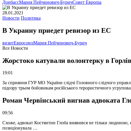
Донбасс
Мария Пейчинович-Бурич
Совет Европы
28.01.2021
Новости
Политика
В Украину приедет ревизор из ЕС
визит
Евросоюз
Мария Пейчинович-Бурич
Все Новости
Жорстоко катували волонтерку в Горлів
19:01
За сприяння ГУР МО України слідчі Головного слідчого управл
підозру трьом бойовикам російського терористичного угрупова
Роман Червінський вигнав адвоката Глоб
09:56
Схоже, адвокат Костянтин Глоба виявився не тільки людиною, як
позиціонувала …