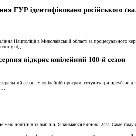
ня ГУР ідентифіковано російського ґвал
вління Нацполіції в Миколаївській області за процесуального к
лочину під …
серпня відкриє ювілейний 100-й сезон
атральний сезон. У ювілейній програмі готують три прем’єри для
в …
 не маю політичних амбіцій. Я займаюся війною. 24/7. Саме тому