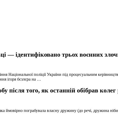
ці — ідентифіковано трьох воєнних злочи
іння Національної поліції України під процесуальним керівниц
ння іґоря бєзлєра на …
у після того, як останній обібрав колег
а ймовірно пограбувала власну дружину (до речі, дружина нібито 