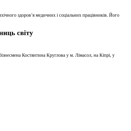
ихічного здоров’я медичних і соціальних працівників. Його
ниць світу
ізнесмена Костянтина Круглова у м. Лімасол, на Кіпрі, у