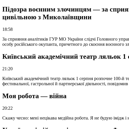
Підозра воєнним злочинцям — за сприян
цивільною з Миколаївщини
18:58
За сприяння аналітиків ГУР МО України слідчі Головного упра
особу російського окупанта, причетного до скоєння воєнного з
Київський академічний театр ляльок 1 
21:20
Київський академічний театр ляльок 1 серпня розпочне 100-й те
фестивальної, гастрольної й партнерської діяльності, повідоми
Моя робота — війна
20:22
Скажу чесно: мені нецікава медійна робота. Я не будую імідж і