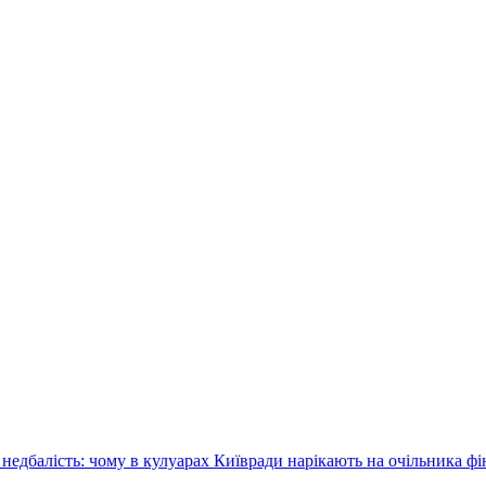
недбалість: чому в кулуарах Київради нарікають на очільника фі