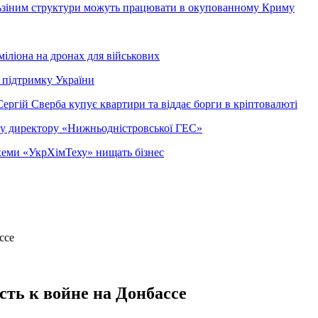
ельзіним структури можуть працювати в окупованному Криму
міліона на дронах для військових
 підтримку України
ергій Сверба купує квартири та віддає борги в кріптовалюті
ому директору «Нижньодністровської ГЕС»
 схеми «УкрХімТеху» нищать бізнес
сть к войне на Донбассе