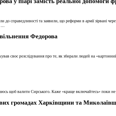
ова у піарі замість реальної допомоги 
и до справедливості та заявили, що реформи в армії зірвані чере
, …
 звільнення Федорова
кував своє розслідування про те, як збирали людей на «картонни
ючаюсь щоб валити Сирського. Каже «краще включайтесь» поки не
вих громадах Харківщини та Миколаївщи