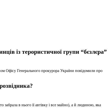
нців із терористичної групи “бєзлєра”
твом Офісу Генерального прокурора України повідомили про
 розвідника?
забрала в нього її автівку і все майно), а й людиною, яка