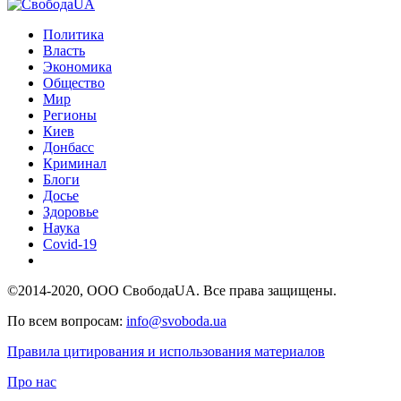
Политика
Власть
Экономика
Общество
Мир
Регионы
Киев
Донбасс
Криминал
Блоги
Досье
Здоровье
Наука
Covid-19
©2014-2020, ООО СвободаUA. Все права защищены.
По всем вопросам:
info@svoboda.ua
Правила цитирования и использования материалов
Про нас