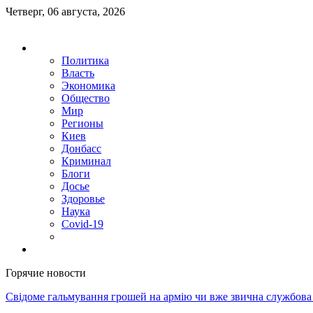
Четверг, 06 августа, 2026
Политика
Власть
Экономика
Общество
Мир
Регионы
Киев
Донбасс
Криминал
Блоги
Досье
Здоровье
Наука
Covid-19
Горячие новости
Свідоме гальмування грошей на армію чи вже звична службова 