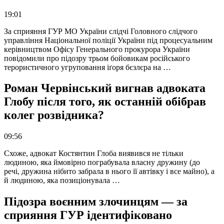
19:01
За сприяння ГУР МО України слідчі Головного слідчого
управління Національної поліції України під процесуальним
керівництвом Офісу Генерального прокурора України
повідомили про підозру трьом бойовикам російського
терористичного угруповання іґоря бєзлєра на …
Роман Червінський вигнав адвоката
Глобу після того, як останній обібрав
колег розвідника?
09:56
Схоже, адвокат Костянтин Глоба виявився не тільки
людиною, яка ймовірно пограбувала власну дружину (до
речі, дружина нібито забрала в нього її автівку і все майно), а
й людиною, яка позиціонувала …
Підозра воєнним злочинцям — за
сприяння ГУР ідентифіковано