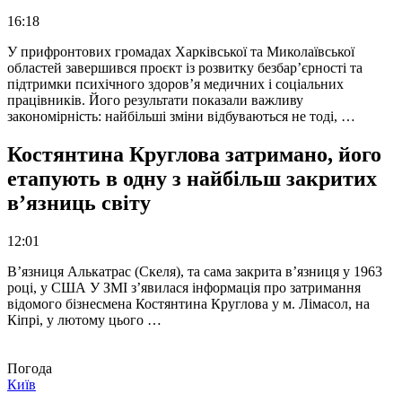
16:18
У прифронтових громадах Харківської та Миколаївської
областей завершився проєкт із розвитку безбар’єрності та
підтримки психічного здоров’я медичних і соціальних
працівників. Його результати показали важливу
закономірність: найбільші зміни відбуваються не тоді, …
Костянтина Круглова затримано, його
етапують в одну з найбільш закритих
в’язниць світу
12:01
В’язниця Алькатрас (Скеля), та сама закрита в’язниця у 1963
році, у США У ЗМІ з’явилася інформація про затримання
відомого бізнесмена Костянтина Круглова у м. Лімасол, на
Кіпрі, у лютому цього …
Погода
Київ