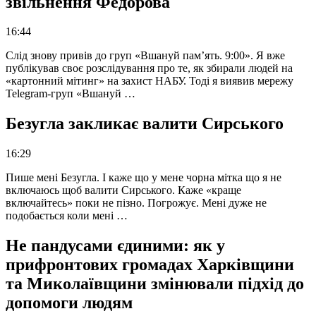
звільнення Федорова
16:44
Слід знову привів до груп «Вшануй пам’ять. 9:00». Я вже
публікував своє розслідування про те, як збирали людей на
«картонний мітинг» на захист НАБУ. Тоді я виявив мережу
Telegram-груп «Вшануй …
Безугла закликає валити Сирського
16:29
Пише мені Безугла. І каже що у мене чорна мітка що я не
включаюсь щоб валити Сирського. Каже «краще
включайтесь» поки не пізно. Погрожує. Мені дуже не
подобається коли мені …
Не пандусами єдиними: як у
прифронтових громадах Харківщини
та Миколаївщини змінювали підхід до
допомоги людям