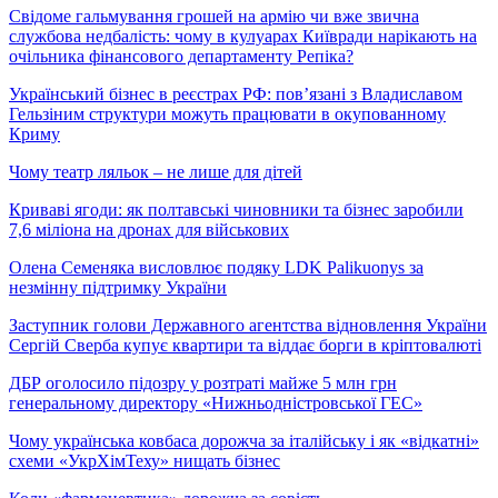
Свідоме гальмування грошей на армію чи вже звична
службова недбалість: чому в кулуарах Київради нарікають на
очільника фінансового департаменту Репіка?
Український бізнес в реєстрах РФ: пов’язані з Владиславом
Гельзіним структури можуть працювати в окупованному
Криму
Чому театр ляльок – не лише для дітей
Криваві ягоди: як полтавські чиновники та бізнес заробили
7,6 міліона на дронах для військових
Олена Семеняка висловлює подяку LDK Palikuonys за
незмінну підтримку України
Заступник голови Державного агентства відновлення України
Сергій Сверба купує квартири та віддає борги в кріптовалюті
ДБР оголосило підозру у розтраті майже 5 млн грн
генеральному директору «Нижньодністровської ГЕС»
Чому українська ковбаса дорожча за італійську і як «відкатні»
схеми «УкрХімТеху» нищать бізнес