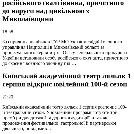
російського ґвалтівника, причетного
до наруги над цивільною з
Миколаївщини
18:58
За сприяння аналітиків ГУР МО України слідчі Головного
управління Нацполіції в Миколаївській області за
процесуального керівництва Офісу Генерального прокурора
України встановили особу російського окупанта, причетного
до скоєння воєнного злочину під …
Київський академічний театр ляльок 1
серпня відкриє ювілейний 100-й сезон
21:20
Київський академічний театр ляльок 1 серпня розпочне 100-
й театральний сезон. У ювілейній програмі готують три
прем’єри для дитячої та дорослої аудиторії, а також
продовження фестивальної, гастрольної й партнерської
діяльності, повідомив …