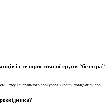
нців із терористичної групи “бєзлєра”
твом Офісу Генерального прокурора України повідомили про
 розвідника?