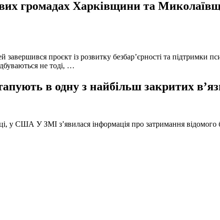
вих громадах Харківщини та Миколаївщи
й завершився проєкт із розвитку безбар’єрності та підтримки пс
ідбуваються не тоді, …
тапують в одну з найбільш закритих в’яз
оці, у США У ЗМІ з’явилася інформація про затримання відомого б