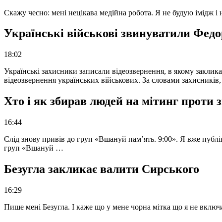
Скажу чесно: мені нецікава медійна робота. Я не будую імідж і
Українські військові звинуватили Федор
18:02
Українські захисники записали відеозвернення, в якому закликал
відеозвернення українських військових. За словами захисників
Хто і як збирав людей на мітинг проти
16:44
Слід знову привів до груп «Вшануй пам’ять. 9:00». Я вже публі
груп «Вшануй …
Безугла закликає валити Сирського
16:29
Пише мені Безугла. І каже що у мене чорна мітка що я не вкл