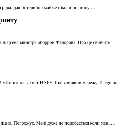
 я рідко даю інтерв’ю і майже ніколи не пишу …
фронту
з піар екс-міністра оборрон Федорова. Про це свідчить
й мітинг» на захист НАБУ. Тоді я виявив мережу Telegram-
 пізно. Погрожує. Мені дуже не подобається коли мені …