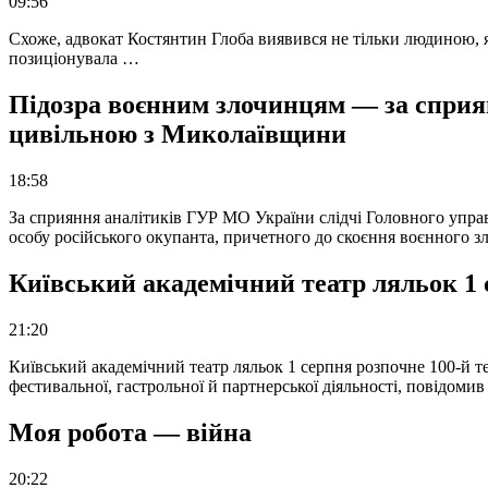
09:56
Схоже, адвокат Костянтин Глоба виявився не тільки людиною, як
позиціонувала …
Підозра воєнним злочинцям — за сприян
цивільною з Миколаївщини
18:58
За сприяння аналітиків ГУР МО України слідчі Головного упра
особу російського окупанта, причетного до скоєння воєнного з
Київський академічний театр ляльок 1 
21:20
Київський академічний театр ляльок 1 серпня розпочне 100-й те
фестивальної, гастрольної й партнерської діяльності, повідоми
Моя робота — війна
20:22