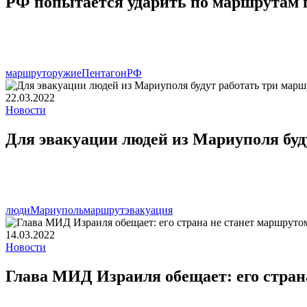
РФ попытается ударить по маршрутам 
маршрут
оружие
Пентагон
РФ
22.03.2022
Новости
Для эвакуации людей из Мариуполя буд
люди
Мариуполь
маршрут
эвакуация
14.03.2022
Новости
Глава МИД Израиля обещает: его стран