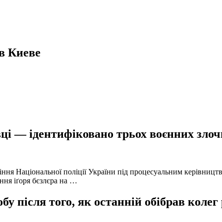
в Киеве
ці — ідентифіковано трьох воєнних злочи
іння Національної поліції України під процесуальним керівниц
ння іґоря бєзлєра на …
у після того, як останній обібрав колег