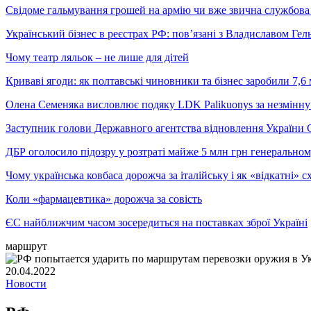
Свідоме гальмування грошей на армію чи вже звична службова 
Український бізнес в реєстрах РФ: пов’язані з Владиславом Г
Чому театр ляльок – не лише для дітей
Криваві ягоди: як полтавські чиновники та бізнес заробили 7,6 
Олена Семеняка висловлює подяку LDK Palikuonys за незмінну
Заступник голови Державного агентства відновлення України С
ДБР оголосило підозру у розтраті майже 5 млн грн генеральн
Чому українська ковбаса дорожча за італійську і як «відкатні»
Коли «фармацевтика» дорожча за совість
ЄС найближчим часом зосередиться на поставках зброї Україні
маршрут
20.04.2022
Новости