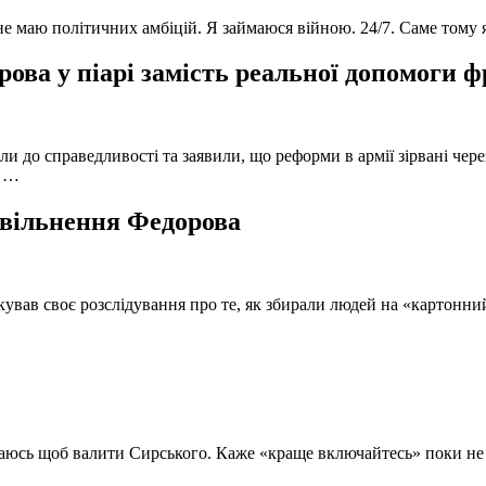
 не маю політичних амбіцій. Я займаюся війною. 24/7. Саме тому
ова у піарі замість реальної допомоги 
и до справедливості та заявили, що реформи в армії зірвані чере
, …
 звільнення Федорова
кував своє розслідування про те, як збирали людей на «картонни
ючаюсь щоб валити Сирського. Каже «краще включайтесь» поки не