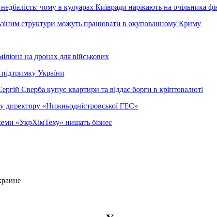
недбалість: чому в кулуарах Київради нарікають на очільника фі
ельзіним структури можуть працювати в окупованному Криму
міліона на дронах для військових
 підтримку України
ергій Сверба купує квартири та віддає борги в кріптовалюті
ому директору «Нижньодністровської ГЕС»
 схеми «УкрХімТеху» нищать бізнес