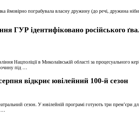
а ймовірно пограбувала власну дружину (до речі, дружина нібито 
ня ГУР ідентифіковано російського ґвал
вління Нацполіції в Миколаївській області за процесуального к
лочину під …
серпня відкриє ювілейний 100-й сезон
атральний сезон. У ювілейній програмі готують три прем’єри для
в …