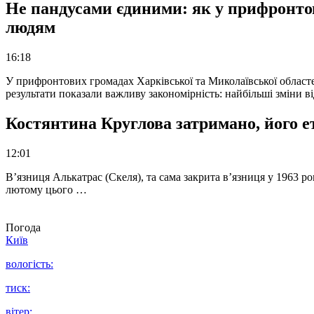
Не пандусами єдиними: як у прифронто
людям
16:18
У прифронтових громадах Харківської та Миколаївської областе
результати показали важливу закономірність: найбільші зміни в
Костянтина Круглова затримано, його е
12:01
В’язниця Алькатрас (Скеля), та сама закрита в’язниця у 1963 р
лютому цього …
Погода
Київ
вологість:
тиск:
вітер: