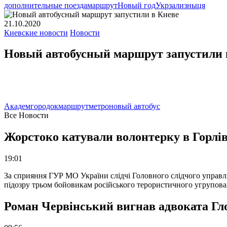
дополнительные поезда
маршрут
Новый год
Укрзализныця
21.10.2020
Киевские новости
Новости
Новый автобусный маршрут запустили 
Академгородок
маршрут
метро
новый автобус
Все Новости
Жорстоко катували волонтерку в Горлів
19:01
За сприяння ГУР МО України слідчі Головного слідчого управл
підозру трьом бойовикам російського терористичного угрупова
Роман Червінський вигнав адвоката Глоб