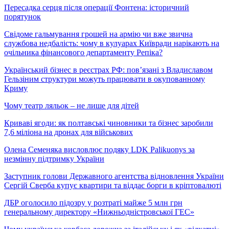
Пересадка серця після операції Фонтена: історичний
порятунок
Свідоме гальмування грошей на армію чи вже звична
службова недбалість: чому в кулуарах Київради нарікають на
очільника фінансового департаменту Репіка?
Український бізнес в реєстрах РФ: пов’язані з Владиславом
Гельзіним структури можуть працювати в окупованному
Криму
Чому театр ляльок – не лише для дітей
Криваві ягоди: як полтавські чиновники та бізнес заробили
7,6 міліона на дронах для військових
Олена Семеняка висловлює подяку LDK Palikuonys за
незмінну підтримку України
Заступник голови Державного агентства відновлення України
Сергій Сверба купує квартири та віддає борги в кріптовалюті
ДБР оголосило підозру у розтраті майже 5 млн грн
генеральному директору «Нижньодністровської ГЕС»