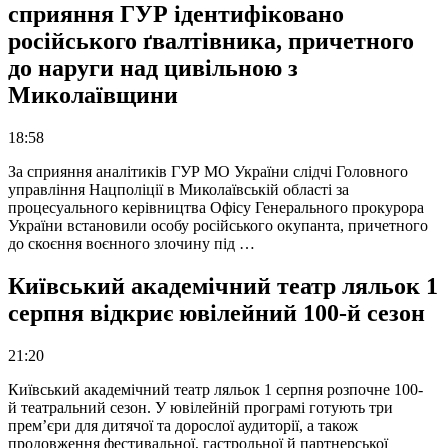
сприяння ГУР ідентифіковано
російського ґвалтівника, причетного
до наруги над цивільною з
Миколаївщини
18:58
За сприяння аналітиків ГУР МО України слідчі Головного
управління Нацполіції в Миколаївській області за
процесуального керівництва Офісу Генерального прокурора
України встановили особу російського окупанта, причетного
до скоєння воєнного злочину під …
Київський академічний театр ляльок 1
серпня відкриє ювілейний 100-й сезон
21:20
Київський академічний театр ляльок 1 серпня розпочне 100-
й театральний сезон. У ювілейній програмі готують три
прем’єри для дитячої та дорослої аудиторії, а також
продовження фестивальної, гастрольної й партнерської