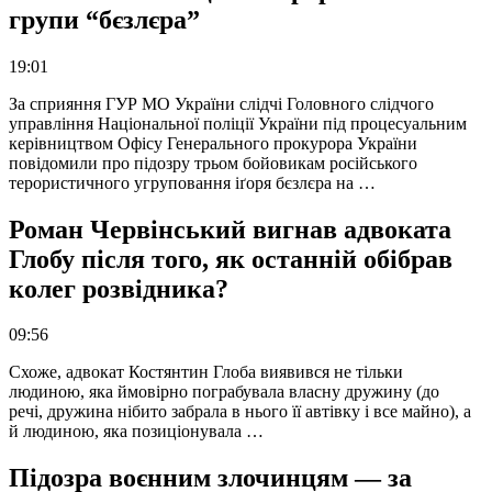
групи “бєзлєра”
19:01
За сприяння ГУР МО України слідчі Головного слідчого
управління Національної поліції України під процесуальним
керівництвом Офісу Генерального прокурора України
повідомили про підозру трьом бойовикам російського
терористичного угруповання іґоря бєзлєра на …
Роман Червінський вигнав адвоката
Глобу після того, як останній обібрав
колег розвідника?
09:56
Схоже, адвокат Костянтин Глоба виявився не тільки
людиною, яка ймовірно пограбувала власну дружину (до
речі, дружина нібито забрала в нього її автівку і все майно), а
й людиною, яка позиціонувала …
Підозра воєнним злочинцям — за