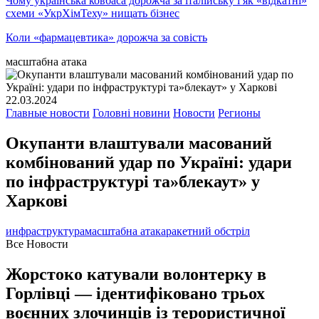
Чому українська ковбаса дорожча за італійську і як «відкатні»
схеми «УкрХімТеху» нищать бізнес
Коли «фармацевтика» дорожча за совість
масштабна атака
22.03.2024
Главные новости
Головні новини
Новости
Регионы
Окупанти влаштували масований
комбінований удар по Україні: удари
по інфраструктурі та»блекаут» у
Харкові
инфраструктура
масштабна атака
ракетний обстріл
Все Новости
Жорстоко катували волонтерку в
Горлівці — ідентифіковано трьох
воєнних злочинців із терористичної