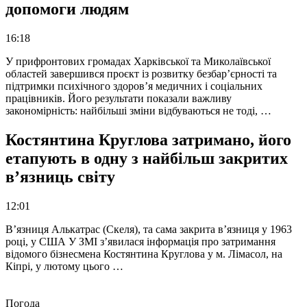
допомоги людям
16:18
У прифронтових громадах Харківської та Миколаївської
областей завершився проєкт із розвитку безбар’єрності та
підтримки психічного здоров’я медичних і соціальних
працівників. Його результати показали важливу
закономірність: найбільші зміни відбуваються не тоді, …
Костянтина Круглова затримано, його
етапують в одну з найбільш закритих
в’язниць світу
12:01
В’язниця Алькатрас (Скеля), та сама закрита в’язниця у 1963
році, у США У ЗМІ з’явилася інформація про затримання
відомого бізнесмена Костянтина Круглова у м. Лімасол, на
Кіпрі, у лютому цього …
Погода