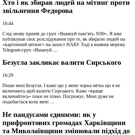
Хто і як збирав людей на мітинг проти
звільнення Федорова
16:44
Слід знову привів до груп «Вшануй пам’ять. 9:00». Я вже
публікував своє розслідування про те, як збирали людей на
«картонний мітинг» на захист НАБУ. Тоді я виявив мережу
Telegram-груп «Вшануй …
Безугла закликає валити Сирського
16:29
Пише мені Безугла. І каже що у мене чорна мітка що я не
включаюсь щоб валити Сирського. Каже «краще
включайтесь» поки не пізно. Погрожує. Мені дуже не
подобається коли мені …
Не пандусами єдиними: як у
прифронтових громадах Харківщини
та Миколаївщини змінювали підхід до