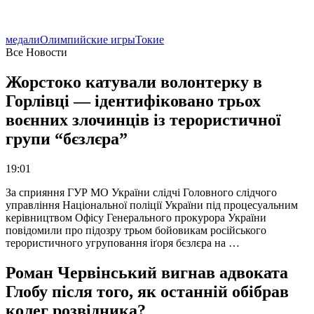
медали
Олимпийские игры
Токие
Все Новости
Жорстоко катували волонтерку в
Горлівці — ідентифіковано трьох
воєнних злочинців із терористичної
групи “бєзлєра”
19:01
За сприяння ГУР МО України слідчі Головного слідчого
управління Національної поліції України під процесуальним
керівництвом Офісу Генерального прокурора України
повідомили про підозру трьом бойовикам російського
терористичного угруповання іґоря бєзлєра на …
Роман Червінський вигнав адвоката
Глобу після того, як останній обібрав
колег розвідника?