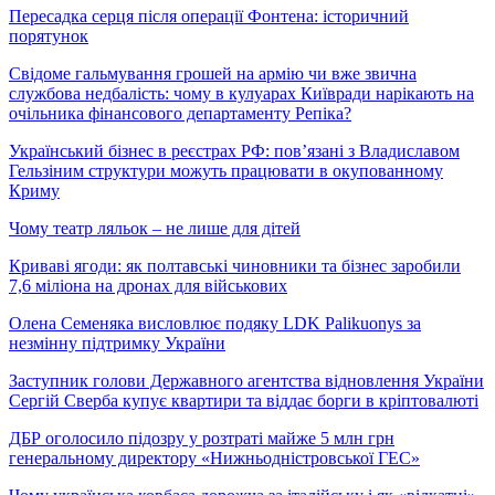
Пересадка серця після операції Фонтена: історичний
порятунок
Свідоме гальмування грошей на армію чи вже звична
службова недбалість: чому в кулуарах Київради нарікають на
очільника фінансового департаменту Репіка?
Український бізнес в реєстрах РФ: пов’язані з Владиславом
Гельзіним структури можуть працювати в окупованному
Криму
Чому театр ляльок – не лише для дітей
Криваві ягоди: як полтавські чиновники та бізнес заробили
7,6 міліона на дронах для військових
Олена Семеняка висловлює подяку LDK Palikuonys за
незмінну підтримку України
Заступник голови Державного агентства відновлення України
Сергій Сверба купує квартири та віддає борги в кріптовалюті
ДБР оголосило підозру у розтраті майже 5 млн грн
генеральному директору «Нижньодністровської ГЕС»