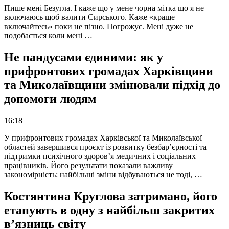
Пише мені Безугла. І каже що у мене чорна мітка що я не
включаюсь щоб валити Сирського. Каже «краще
включайтесь» поки не пізно. Погрожує. Мені дуже не
подобається коли мені …
Не пандусами єдиними: як у
прифронтових громадах Харківщини
та Миколаївщини змінювали підхід до
допомоги людям
16:18
У прифронтових громадах Харківської та Миколаївської
областей завершився проєкт із розвитку безбар’єрності та
підтримки психічного здоров’я медичних і соціальних
працівників. Його результати показали важливу
закономірність: найбільші зміни відбуваються не тоді, …
Костянтина Круглова затримано, його
етапують в одну з найбільш закритих
в’язниць світу