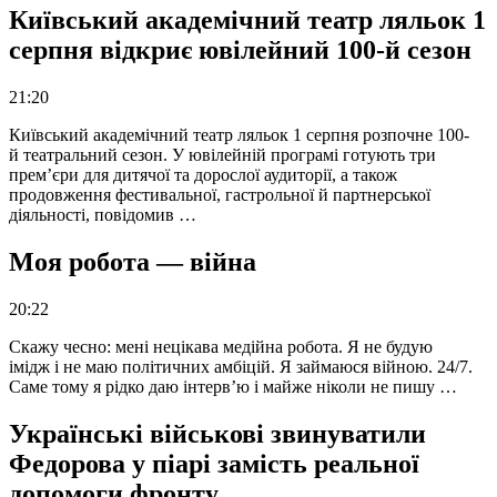
Київський академічний театр ляльок 1
серпня відкриє ювілейний 100-й сезон
21:20
Київський академічний театр ляльок 1 серпня розпочне 100-
й театральний сезон. У ювілейній програмі готують три
прем’єри для дитячої та дорослої аудиторії, а також
продовження фестивальної, гастрольної й партнерської
діяльності, повідомив …
Моя робота — війна
20:22
Скажу чесно: мені нецікава медійна робота. Я не будую
імідж і не маю політичних амбіцій. Я займаюся війною. 24/7.
Саме тому я рідко даю інтерв’ю і майже ніколи не пишу …
Українські військові звинуватили
Федорова у піарі замість реальної
допомоги фронту