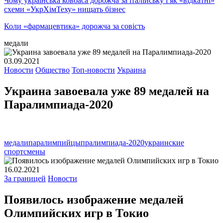
Чому українська ковбаса дорожча за італійську і як «відкатні»
схеми «УкрХімТеху» нищать бізнес
Коли «фармацевтика» дорожча за совість
медали
03.09.2021
Новости
Общество
Топ-новости
Украина
Украина завоевала уже 89 медалей на
Паралимпиада-2020
медали
паралимпийцы
пралимпиада-2020
украинские
спортсмены
16.02.2021
За границей
Новости
Появилось изображение медалей
Олимпийских игр в Токио