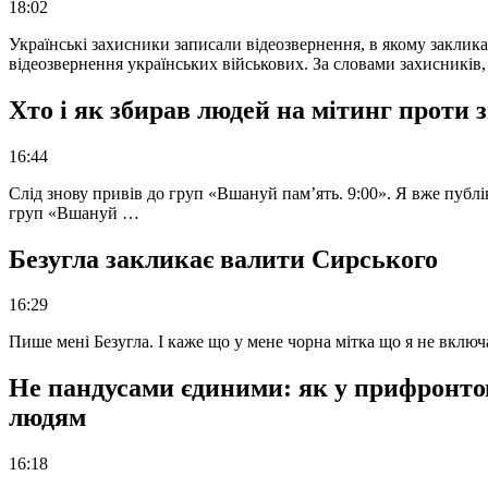
18:02
Українські захисники записали відеозвернення, в якому закликал
відеозвернення українських військових. За словами захисників
Хто і як збирав людей на мітинг проти
16:44
Слід знову привів до груп «Вшануй пам’ять. 9:00». Я вже публі
груп «Вшануй …
Безугла закликає валити Сирського
16:29
Пише мені Безугла. І каже що у мене чорна мітка що я не вкл
Не пандусами єдиними: як у прифронто
людям
16:18