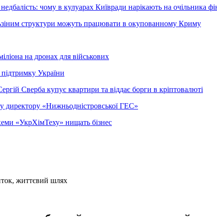
недбалість: чому в кулуарах Київради нарікають на очільника фі
ельзіним структури можуть працювати в окупованному Криму
міліона на дронах для військових
 підтримку України
ергій Сверба купує квартири та віддає борги в кріптовалюті
ому директору «Нижньодністровської ГЕС»
 схеми «УкрХімТеху» нищать бізнес