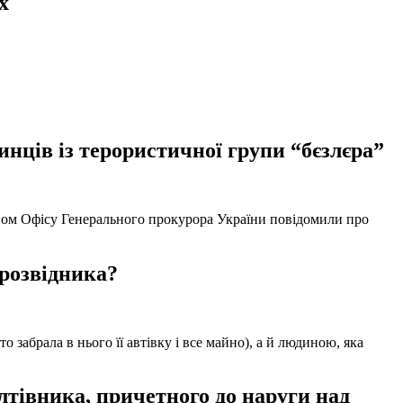
х
нців із терористичної групи “бєзлєра”
твом Офісу Генерального прокурора України повідомили про
 розвідника?
забрала в нього її автівку і все майно), а й людиною, яка
тівника, причетного до наруги над