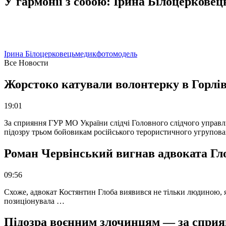
У гармонії з собою: Ірина Білоцеркове
Ірина Білоцерковець
медик
фотомодель
Все Новости
Жорстоко катували волонтерку в Горлів
19:01
За сприяння ГУР МО України слідчі Головного слідчого управл
підозру трьом бойовикам російського терористичного угрупова
Роман Червінський вигнав адвоката Глоб
09:56
Схоже, адвокат Костянтин Глоба виявився не тільки людиною, як
позиціонувала …
Підозра воєнним злочинцям — за сприян