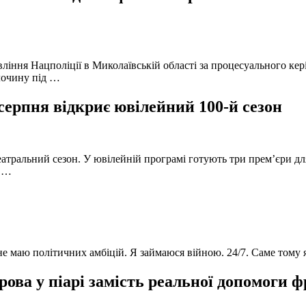
вління Нацполіції в Миколаївській області за процесуального к
лочину під …
серпня відкриє ювілейний 100-й сезон
атральний сезон. У ювілейній програмі готують три прем’єри для
в …
 не маю політичних амбіцій. Я займаюся війною. 24/7. Саме тому
ова у піарі замість реальної допомоги 