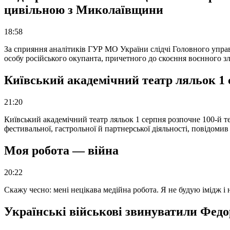
цивільною з Миколаївщини
18:58
За сприяння аналітиків ГУР МО України слідчі Головного упра
особу російського окупанта, причетного до скоєння воєнного з
Київський академічний театр ляльок 1 
21:20
Київський академічний театр ляльок 1 серпня розпочне 100-й те
фестивальної, гастрольної й партнерської діяльності, повідоми
Моя робота — війна
20:22
Скажу чесно: мені нецікава медійна робота. Я не будую імідж і
Українські військові звинуватили Федор