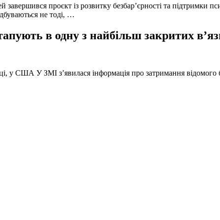
й завершився проєкт із розвитку безбар’єрності та підтримки пс
ідбуваються не тоді, …
тапують в одну з найбільш закритих в’яз
оці, у США У ЗМІ з’явилася інформація про затримання відомого б