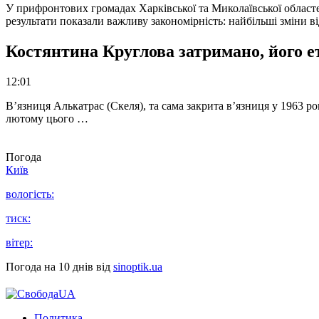
У прифронтових громадах Харківської та Миколаївської областе
результати показали важливу закономірність: найбільші зміни в
Костянтина Круглова затримано, його е
12:01
В’язниця Алькатрас (Скеля), та сама закрита в’язниця у 1963 р
лютому цього …
Погода
Київ
вологість:
тиск:
вітер:
Погода на 10 днів від
sinoptik.ua
Политика