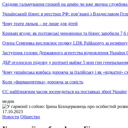
Свідоме гальмування грошей на армію чи вже звична службова 
Український бізнес в реєстрах РФ: пов’язані з Владиславом Г
Чому театр ляльок – не лише для дітей
Криваві ягоди: як полтавські чиновники та бізнес заробили 7,6 
Олена Семеняка висловлює подяку LDK Palikuonys за незмінну
Заступник голови Державного агентства відновлення України С
ДБР оголосило підозру у розтраті майже 5 млн грн генеральн
Чому українська ковбаса дорожча за італійську і як «відкатні»
Коли «фармацевтика» дорожча за совість
ЄС найближчим часом зосередиться на поставках зброї Україні
медик
17.10.2023
Новости
Общество