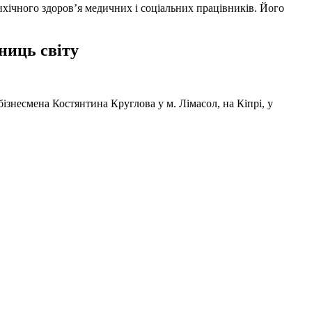
ихічного здоров’я медичних і соціальних працівників. Його
ниць світу
ізнесмена Костянтина Круглова у м. Лімасол, на Кіпрі, у