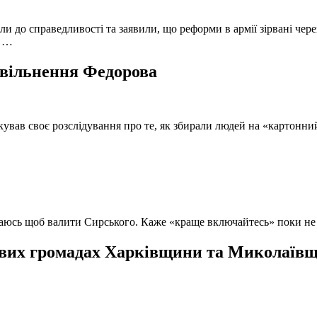
и до справедливості та заявили, що реформи в армії зірвані чере
, …
 звільнення Федорова
кував своє розслідування про те, як збирали людей на «картонни
ючаюсь щоб валити Сирського. Каже «краще включайтесь» поки не
вих громадах Харківщини та Миколаївщи