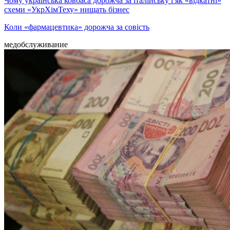
Чому українська ковбаса дорожча за італійську і як «відкатні»
схеми «УкрХімТеху» нищать бізнес
Коли «фармацевтика» дорожча за совість
медобслуживание