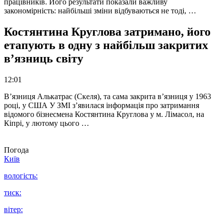
працівників. Його результати показали важливу
закономірність: найбільші зміни відбуваються не тоді, …
Костянтина Круглова затримано, його
етапують в одну з найбільш закритих
в’язниць світу
12:01
В’язниця Алькатрас (Скеля), та сама закрита в’язниця у 1963
році, у США У ЗМІ з’явилася інформація про затримання
відомого бізнесмена Костянтина Круглова у м. Лімасол, на
Кіпрі, у лютому цього …
Погода
Київ
вологість:
тиск:
вітер: