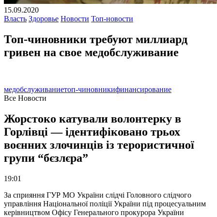
15.09.2020
Власть
Здоровье
Новости
Топ-новости
Топ-чиновники требуют миллиард
гривен на свое медобслуживание
медобслуживание
топ-чиновники
финансирование
Все Новости
Жорстоко катували волонтерку в
Горлівці — ідентифіковано трьох
воєнних злочинців із терористичної
групи “бєзлєра”
19:01
За сприяння ГУР МО України слідчі Головного слідчого
управління Національної поліції України під процесуальним
керівництвом Офісу Генерального прокурора України