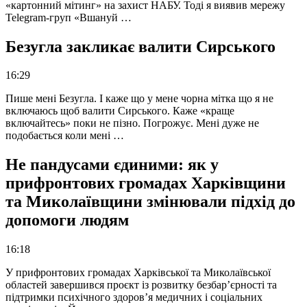
«картонний мітинг» на захист НАБУ. Тоді я виявив мережу
Telegram-груп «Вшануй …
Безугла закликає валити Сирського
16:29
Пише мені Безугла. І каже що у мене чорна мітка що я не
включаюсь щоб валити Сирського. Каже «краще
включайтесь» поки не пізно. Погрожує. Мені дуже не
подобається коли мені …
Не пандусами єдиними: як у
прифронтових громадах Харківщини
та Миколаївщини змінювали підхід до
допомоги людям
16:18
У прифронтових громадах Харківської та Миколаївської
областей завершився проєкт із розвитку безбар’єрності та
підтримки психічного здоров’я медичних і соціальних