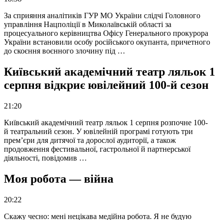
За сприяння аналітиків ГУР МО України слідчі Головного
управління Нацполіції в Миколаївській області за
процесуального керівництва Офісу Генерального прокурора
України встановили особу російського окупанта, причетного
до скоєння воєнного злочину під …
Київський академічний театр ляльок 1
серпня відкриє ювілейний 100-й сезон
21:20
Київський академічний театр ляльок 1 серпня розпочне 100-
й театральний сезон. У ювілейній програмі готують три
прем’єри для дитячої та дорослої аудиторії, а також
продовження фестивальної, гастрольної й партнерської
діяльності, повідомив …
Моя робота — війна
20:22
Скажу чесно: мені нецікава медійна робота. Я не будую