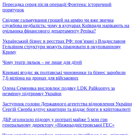
Пересадка серця після операції Фонтена: історичний
порятунок
Свідоме гальмування грошей на армію чи вже звична
службова недбалість: чому в кулуарах Київради нарікають на
очільника фінансового департаменту Репіка?
Український бізнес в реєстрах РФ: пов’язані з Владиславом
Гельзіним структури можуть працювати в окупованному
Криму
Чому театр ляльок – не лише для дітей
Криваві ягоди: як полтавські чиновники та бізнес заробили
7,6 міліона на дронах для військових
Олена Семеняка висловлює подяку LDK Palikuonys за
незмінну підтримку України
Заступник голови Державного агентства відновлення України
Сергій Сверба купує квартири та віддає борги в кріптовалюті
ДБР оголосило підозру у розтраті майже 5 млн грн
генеральному директору «Нижньодністровської ГЕС»