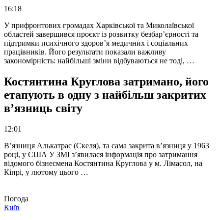
16:18
У прифронтових громадах Харківської та Миколаївської
областей завершився проєкт із розвитку безбар’єрності та
підтримки психічного здоров’я медичних і соціальних
працівників. Його результати показали важливу
закономірність: найбільші зміни відбуваються не тоді, …
Костянтина Круглова затримано, його
етапують в одну з найбільш закритих
в’язниць світу
12:01
В’язниця Алькатрас (Скеля), та сама закрита в’язниця у 1963
році, у США У ЗМІ з’явилася інформація про затримання
відомого бізнесмена Костянтина Круглова у м. Лімасол, на
Кіпрі, у лютому цього …
Погода
Київ