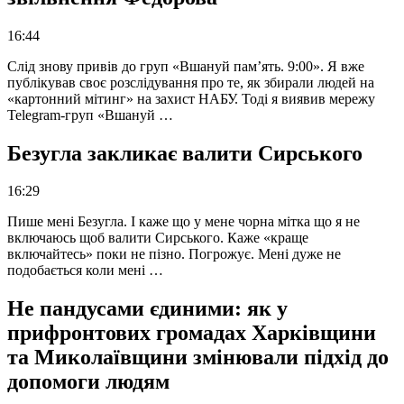
16:44
Слід знову привів до груп «Вшануй пам’ять. 9:00». Я вже
публікував своє розслідування про те, як збирали людей на
«картонний мітинг» на захист НАБУ. Тоді я виявив мережу
Telegram-груп «Вшануй …
Безугла закликає валити Сирського
16:29
Пише мені Безугла. І каже що у мене чорна мітка що я не
включаюсь щоб валити Сирського. Каже «краще
включайтесь» поки не пізно. Погрожує. Мені дуже не
подобається коли мені …
Не пандусами єдиними: як у
прифронтових громадах Харківщини
та Миколаївщини змінювали підхід до
допомоги людям