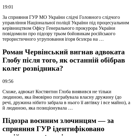
19:01
За сприяння ГУР МО України слідчі Головного слідчого
управління Національної поліції України під процесуальним
керівництвом Офісу Генерального прокурора України
повідомили про підозру трьом бойовикам російського
терористичного угруповання іґоря бєзлєра на …
Роман Червінський вигнав адвоката
Глобу після того, як останній обібрав
колег розвідника?
09:56
Схоже, адвокат Костянтин Глоба виявився не тільки
людиною, яка ймовірно пограбувала власну дружину (до
речі, дружина нібито забрала в нього її автівку і все майно), а
й людиною, яка позиціонувала …
Підозра воєнним злочинцям — за
сприяння ГУР ідентифіковано