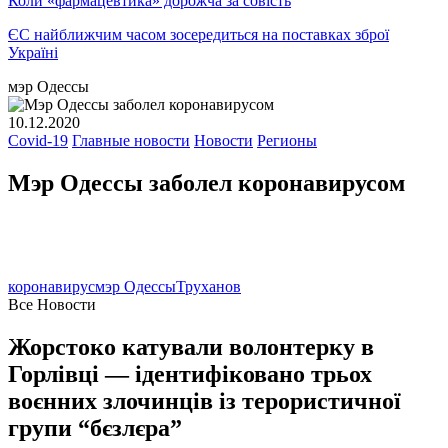
Коли «фармацевтика» дорожча за совість
ЄС найближчим часом зосередиться на поставках зброї
Україні
мэр Одессы
10.12.2020
Covid-19
Главные новости
Новости
Регионы
Мэр Одессы заболел коронавирусом
коронавирус
мэр Одессы
Труханов
Все Новости
Жорстоко катували волонтерку в
Горлівці — ідентифіковано трьох
воєнних злочинців із терористичної
групи “бєзлєра”