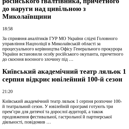
російського ґвалтівника, причетного
до наруги над цивільною з
Миколаївщини
18:58
За сприяння аналітиків ГУР МО України слідчі Головного
управління Нацполіції в Миколаївській області за
процесуального керівництва Офісу Генерального прокурора
України встановили особу російського окупанта, причетного
до скоєння воєнного злочину під …
Київський академічний театр ляльок 1
серпня відкриє ювілейний 100-й сезон
21:20
Київський академічний театр ляльок 1 серпня розпочне 100-
й театральний сезон. У ювілейній програмі готують три
прем’єри для дитячої та дорослої аудиторії, а також
продовження фестивальної, гастрольної й партнерської
діяльності, повідомив …