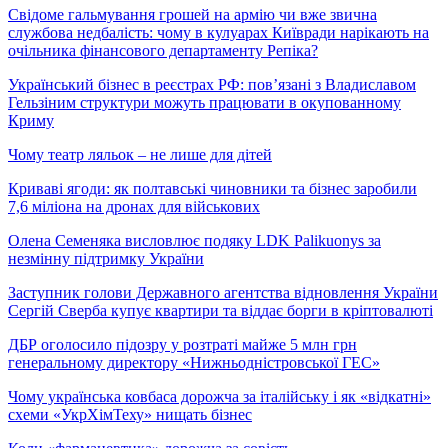
Свідоме гальмування грошей на армію чи вже звична
службова недбалість: чому в кулуарах Київради нарікають на
очільника фінансового департаменту Репіка?
Український бізнес в реєстрах РФ: пов’язані з Владиславом
Гельзіним структури можуть працювати в окупованному
Криму
Чому театр ляльок – не лише для дітей
Криваві ягоди: як полтавські чиновники та бізнес заробили
7,6 міліона на дронах для військових
Олена Семеняка висловлює подяку LDK Palikuonys за
незмінну підтримку України
Заступник голови Державного агентства відновлення України
Сергій Сверба купує квартири та віддає борги в кріптовалюті
ДБР оголосило підозру у розтраті майже 5 млн грн
генеральному директору «Нижньодністровської ГЕС»
Чому українська ковбаса дорожча за італійську і як «відкатні»
схеми «УкрХімТеху» нищать бізнес