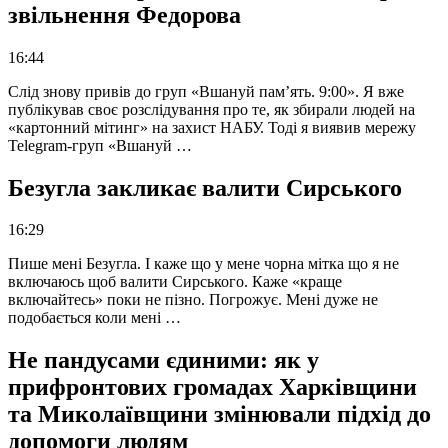
звільнення Федорова
16:44
Слід знову привів до груп «Вшануй пам’ять. 9:00». Я вже
публікував своє розслідування про те, як збирали людей на
«картонний мітинг» на захист НАБУ. Тоді я виявив мережу
Telegram-груп «Вшануй …
Безугла закликає валити Сирського
16:29
Пише мені Безугла. І каже що у мене чорна мітка що я не
включаюсь щоб валити Сирського. Каже «краще
включайтесь» поки не пізно. Погрожує. Мені дуже не
подобається коли мені …
Не пандусами єдиними: як у
прифронтових громадах Харківщини
та Миколаївщини змінювали підхід до
допомоги людям