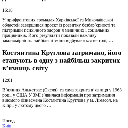
16:18
У прифронтових громадах Харківської та Миколаївської
областей завершився проєкт із розвитку безбар’єрності та
підтримки психічного здоров’я медичних і соціальних
працівників. Його результати показали важливу
закономірність: найбільші зміни відбуваються не тоді, …
Костянтина Круглова затримано, його
етапують в одну з найбільш закритих
в’язниць світу
12:01
В’язниця Алькатрас (Скеля), та сама закрита в’язниця у 1963
році, у США У ЗМІ з’явилася інформація про затримання
відомого бізнесмена Костянтина Круглова у м. Лімасол, на
Кіпрі, у лютому цього …
Погода
Київ