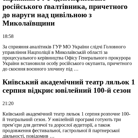
російського ґвалтівника, причетного
до наруги над цивільною з
Миколаївщини
18:58
За сприяння аналітиків ГУР МО України слідчі Головного
управління Нацполіції в Миколаївській області за
процесуального керівництва Офісу Генерального прокурора
України встановили особу російського окупанта, причетного
до скоєння воєнного злочину під …
Київський академічний театр ляльок 1
серпня відкриє ювілейний 100-й сезон
21:20
Київський академічний театр ляльок 1 серпня розпочне 100-
й театральний сезон. У ювілейній програмі готують три
прем’єри для дитячої та дорослої аудиторії, а також
продовження фестивальної, гастрольної й партнерської
діяльності, повідомив …