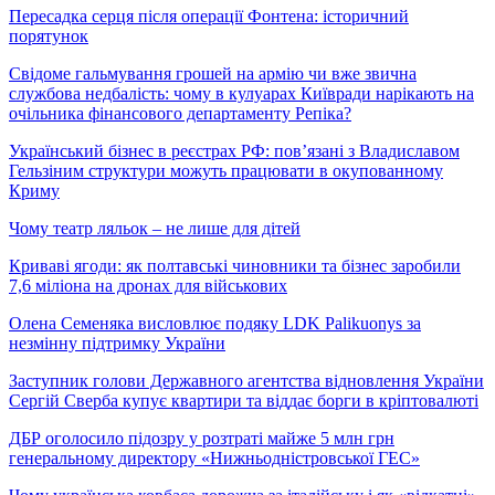
Пересадка серця після операції Фонтена: історичний
порятунок
Свідоме гальмування грошей на армію чи вже звична
службова недбалість: чому в кулуарах Київради нарікають на
очільника фінансового департаменту Репіка?
Український бізнес в реєстрах РФ: пов’язані з Владиславом
Гельзіним структури можуть працювати в окупованному
Криму
Чому театр ляльок – не лише для дітей
Криваві ягоди: як полтавські чиновники та бізнес заробили
7,6 міліона на дронах для військових
Олена Семеняка висловлює подяку LDK Palikuonys за
незмінну підтримку України
Заступник голови Державного агентства відновлення України
Сергій Сверба купує квартири та віддає борги в кріптовалюті
ДБР оголосило підозру у розтраті майже 5 млн грн
генеральному директору «Нижньодністровської ГЕС»