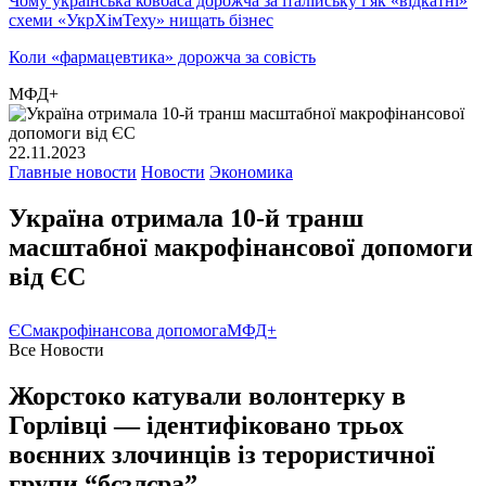
Чому українська ковбаса дорожча за італійську і як «відкатні»
схеми «УкрХімТеху» нищать бізнес
Коли «фармацевтика» дорожча за совість
МФД+
22.11.2023
Главные новости
Новости
Экономика
Україна отримала 10-й транш
масштабної макрофінансової допомоги
від ЄС
ЄС
макрофінансова допомога
МФД+
Все Новости
Жорстоко катували волонтерку в
Горлівці — ідентифіковано трьох
воєнних злочинців із терористичної
групи “бєзлєра”