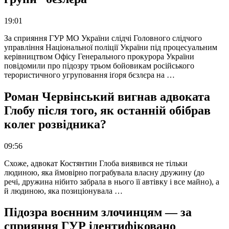
19:01
За сприяння ГУР МО України слідчі Головного слідчого
управління Національної поліції України під процесуальним
керівництвом Офісу Генерального прокурора України
повідомили про підозру трьом бойовикам російського
терористичного угруповання іґоря бєзлєра на …
Роман Червінський вигнав адвоката
Глобу після того, як останній обібрав
колег розвідника?
09:56
Схоже, адвокат Костянтин Глоба виявився не тільки
людиною, яка ймовірно пограбувала власну дружину (до
речі, дружина нібито забрала в нього її автівку і все майно), а
й людиною, яка позиціонувала …
Підозра воєнним злочинцям — за
сприяння ГУР ідентифіковано