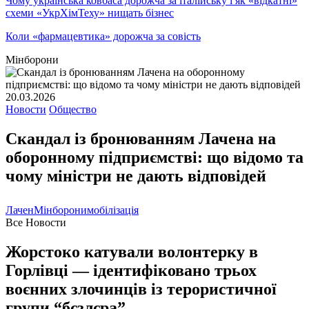
Чому українська ковбаса дорожча за італійську і як «відкатні»
схеми «УкрХімТеху» нищать бізнес
Коли «фармацевтика» дорожча за совість
Мінборони
20.03.2026
Новости
Общество
Скандал із бронюванням Лачена на
оборонному підприємстві: що відомо та
чому міністри не дають відповідей
Лачен
Мінборони
мобілізація
Все Новости
Жорстоко катували волонтерку в
Горлівці — ідентифіковано трьох
воєнних злочинців із терористичної
групи “бєзлєра”