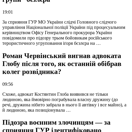
19:01
За сприяння ГУР МО України слідчі Головного слідчого
управління Національної поліції України під процесуальним
керівництвом Офісу Генерального прокурора України
повідомили про підозру трьом бойовикам російського
терористичного угруповання іґоря бєзлєра на …
Роман Червінський вигнав адвоката
Глобу після того, як останній обібрав
колег розвідника?
09:56
Схоже, адвокат Костянтин Глоба виявився не тільки
людиною, яка ймовірно пограбувала власну дружину (до
речі, дружина нібито забрала в нього її автівку і все майно), а
й людиною, яка позиціонувала …
Підозра воєнним злочинцям — за
сприяння ГУР ідентифіковано