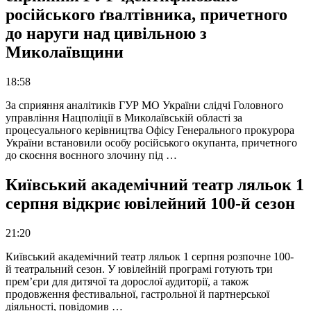
російського ґвалтівника, причетного
до наруги над цивільною з
Миколаївщини
18:58
За сприяння аналітиків ГУР МО України слідчі Головного
управління Нацполіції в Миколаївській області за
процесуального керівництва Офісу Генерального прокурора
України встановили особу російського окупанта, причетного
до скоєння воєнного злочину під …
Київський академічний театр ляльок 1
серпня відкриє ювілейний 100-й сезон
21:20
Київський академічний театр ляльок 1 серпня розпочне 100-
й театральний сезон. У ювілейній програмі готують три
прем’єри для дитячої та дорослої аудиторії, а також
продовження фестивальної, гастрольної й партнерської
діяльності, повідомив …