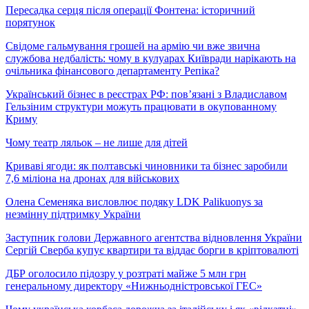
Пересадка серця після операції Фонтена: історичний
порятунок
Свідоме гальмування грошей на армію чи вже звична
службова недбалість: чому в кулуарах Київради нарікають на
очільника фінансового департаменту Репіка?
Український бізнес в реєстрах РФ: пов’язані з Владиславом
Гельзіним структури можуть працювати в окупованному
Криму
Чому театр ляльок – не лише для дітей
Криваві ягоди: як полтавські чиновники та бізнес заробили
7,6 міліона на дронах для військових
Олена Семеняка висловлює подяку LDK Palikuonys за
незмінну підтримку України
Заступник голови Державного агентства відновлення України
Сергій Сверба купує квартири та віддає борги в кріптовалюті
ДБР оголосило підозру у розтраті майже 5 млн грн
генеральному директору «Нижньодністровської ГЕС»