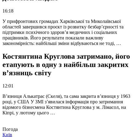
16:18
У прифронтових громадах Харківської та Миколаївської
областей завершився проєкт із розвитку безбар’єрності та
підтримки психічного здоров’я медичних і соціальних
працівників. Його результати показали важливу
закономірність: найбільші зміни відбуваються не тоді, …
Костянтина Круглова затримано, його
етапують в одну з найбільш закритих
в’язниць світу
12:01
В’язниця Алькатрас (Скеля), та сама закрита в’язниця у 1963
році, у США У ЗМІ з’явилася інформація про затримання
відомого бізнесмена Костянтина Круглова у м. Лімасол, на
Кіпрі, у лютому цього …
Погода
Київ