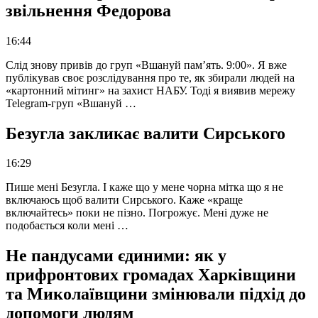
звільнення Федорова
16:44
Слід знову привів до груп «Вшануй пам’ять. 9:00». Я вже
публікував своє розслідування про те, як збирали людей на
«картонний мітинг» на захист НАБУ. Тоді я виявив мережу
Telegram-груп «Вшануй …
Безугла закликає валити Сирського
16:29
Пише мені Безугла. І каже що у мене чорна мітка що я не
включаюсь щоб валити Сирського. Каже «краще
включайтесь» поки не пізно. Погрожує. Мені дуже не
подобається коли мені …
Не пандусами єдиними: як у
прифронтових громадах Харківщини
та Миколаївщини змінювали підхід до
допомоги людям