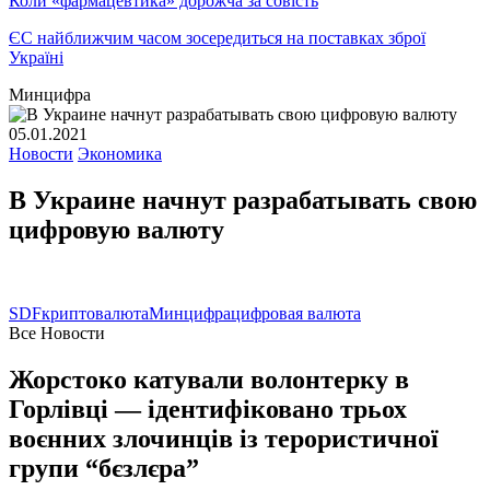
Коли «фармацевтика» дорожча за совість
ЄС найближчим часом зосередиться на поставках зброї
Україні
Минцифра
05.01.2021
Новости
Экономика
В Украине начнут разрабатывать свою
цифровую валюту
SDF
криптовалюта
Минцифра
цифровая валюта
Все Новости
Жорстоко катували волонтерку в
Горлівці — ідентифіковано трьох
воєнних злочинців із терористичної
групи “бєзлєра”