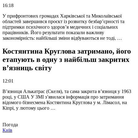
16:18
У прифронтових громадах Харківської та Миколаївської
областей завершився проєкт із розвитку безбар’єрності та
підтримки психічного здоров’я медичних і соціальних
працівників. Його результати показали важливу
закономірність: найбільші зміни відбуваються не тоді, …
Костянтина Круглова затримано, його
етапують в одну з найбільш закритих
в’язниць світу
12:01
В’язниця Алькатрас (Скеля), та сама закрита в’язниця у 1963
році, у США У ЗМІ з’явилася інформація про затримання
відомого бізнесмена Костянтина Круглова у м. Лімасол, на
Кіпрі, у лютому цього …
Погода
Київ