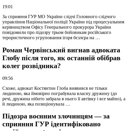
19:01
За сприяння ГУР МО України слідчі Головного слідчого
управління Національної поліції України під процесуальним
керівництвом Офісу Генерального прокурора України
повідомили про підозру трьом бойовикам російського
терористичного угруповання іґоря бєзлєра на …
Роман Червінський вигнав адвоката
Глобу після того, як останній обібрав
колег розвідника?
09:56
Схоже, адвокат Костянтин Глоба виявився не тільки
людиною, яка ймовірно пограбувала власну дружину (до
речі, дружина нібито забрала в нього її автівку і все майно), а
й людиною, яка позиціонувала …
Підозра воєнним злочинцям — за
сприяння ГУР ідентифіковано