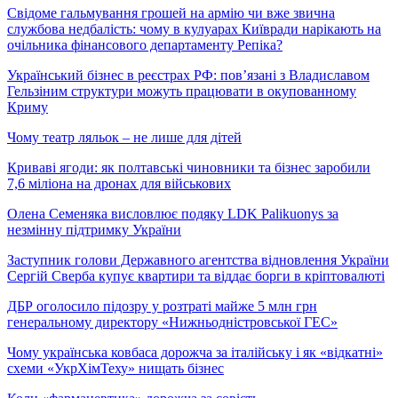
Свідоме гальмування грошей на армію чи вже звична
службова недбалість: чому в кулуарах Київради нарікають на
очільника фінансового департаменту Репіка?
Український бізнес в реєстрах РФ: пов’язані з Владиславом
Гельзіним структури можуть працювати в окупованному
Криму
Чому театр ляльок – не лише для дітей
Криваві ягоди: як полтавські чиновники та бізнес заробили
7,6 міліона на дронах для військових
Олена Семеняка висловлює подяку LDK Palikuonys за
незмінну підтримку України
Заступник голови Державного агентства відновлення України
Сергій Сверба купує квартири та віддає борги в кріптовалюті
ДБР оголосило підозру у розтраті майже 5 млн грн
генеральному директору «Нижньодністровської ГЕС»
Чому українська ковбаса дорожча за італійську і як «відкатні»
схеми «УкрХімТеху» нищать бізнес