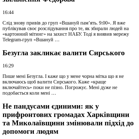
16:44
Слід знову привів до груп «Вшануй пам’ять. 9:00». Я вже
публікував своє розслідування про те, як збирали людей на
«картонний мітинг» на захист НАБУ. Тоді я виявив мережу
Telegram-груп «Вшануй …
Безугла закликає валити Сирського
16:29
Пише мені Безугла. І каже що у мене чорна мітка що я не
включаюсь щоб валити Сирського. Каже «краще
включайтесь» поки не пізно. Погрожує. Мені дуже не
подобається коли мені …
Не пандусами єдиними: як у
прифронтових громадах Харківщини
та Миколаївщини змінювали підхід до
допомоги людям