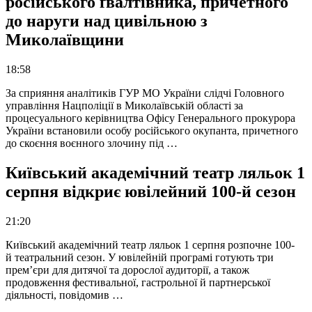
російського ґвалтівника, причетного
до наруги над цивільною з
Миколаївщини
18:58
За сприяння аналітиків ГУР МО України слідчі Головного
управління Нацполіції в Миколаївській області за
процесуального керівництва Офісу Генерального прокурора
України встановили особу російського окупанта, причетного
до скоєння воєнного злочину під …
Київський академічний театр ляльок 1
серпня відкриє ювілейний 100-й сезон
21:20
Київський академічний театр ляльок 1 серпня розпочне 100-
й театральний сезон. У ювілейній програмі готують три
прем’єри для дитячої та дорослої аудиторії, а також
продовження фестивальної, гастрольної й партнерської
діяльності, повідомив …