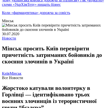
Чому українська ковбаса дорожча за італійську і як «відкатні»
схеми «УкрХімТеху» нищать бізнес
Коли «фармацевтика» дорожча за совість
Мінськ
30.07.2020
Новости
Мінськ просить Київ перевірити
причетність затриманих бойовиків до
скоєння злочинів в Україні
Київ
Мінськ
Все Новости
Жорстоко катували волонтерку в
Горлівці — ідентифіковано трьох
воєнних злочинців із терористичної
групи “бєзлєра”