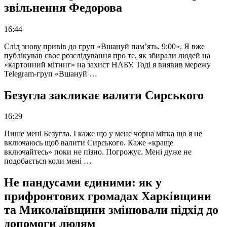
звільнення Федорова
16:44
Слід знову привів до груп «Вшануй пам’ять. 9:00». Я вже
публікував своє розслідування про те, як збирали людей на
«картонний мітинг» на захист НАБУ. Тоді я виявив мережу
Telegram-груп «Вшануй …
Безугла закликає валити Сирського
16:29
Пише мені Безугла. І каже що у мене чорна мітка що я не
включаюсь щоб валити Сирського. Каже «краще
включайтесь» поки не пізно. Погрожує. Мені дуже не
подобається коли мені …
Не пандусами єдиними: як у
прифронтових громадах Харківщини
та Миколаївщини змінювали підхід до
допомоги людям