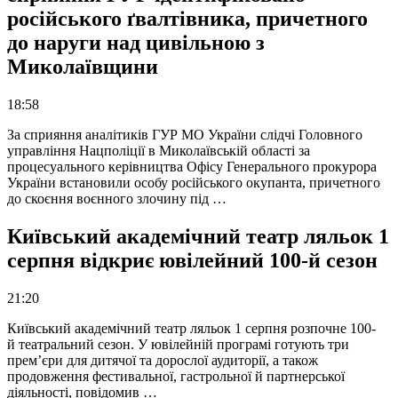
російського ґвалтівника, причетного
до наруги над цивільною з
Миколаївщини
18:58
За сприяння аналітиків ГУР МО України слідчі Головного
управління Нацполіції в Миколаївській області за
процесуального керівництва Офісу Генерального прокурора
України встановили особу російського окупанта, причетного
до скоєння воєнного злочину під …
Київський академічний театр ляльок 1
серпня відкриє ювілейний 100-й сезон
21:20
Київський академічний театр ляльок 1 серпня розпочне 100-
й театральний сезон. У ювілейній програмі готують три
прем’єри для дитячої та дорослої аудиторії, а також
продовження фестивальної, гастрольної й партнерської
діяльності, повідомив …