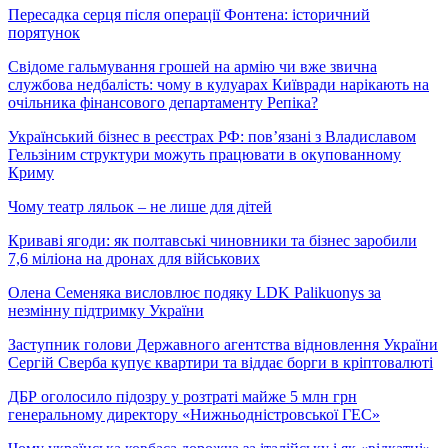
Пересадка серця після операції Фонтена: історичний
порятунок
Свідоме гальмування грошей на армію чи вже звична
службова недбалість: чому в кулуарах Київради нарікають на
очільника фінансового департаменту Репіка?
Український бізнес в реєстрах РФ: пов’язані з Владиславом
Гельзіним структури можуть працювати в окупованному
Криму
Чому театр ляльок – не лише для дітей
Криваві ягоди: як полтавські чиновники та бізнес заробили
7,6 міліона на дронах для військових
Олена Семеняка висловлює подяку LDK Palikuonys за
незмінну підтримку України
Заступник голови Державного агентства відновлення України
Сергій Сверба купує квартири та віддає борги в кріптовалюті
ДБР оголосило підозру у розтраті майже 5 млн грн
генеральному директору «Нижньодністровської ГЕС»