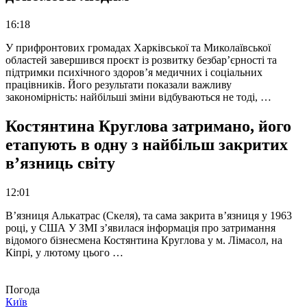
16:18
У прифронтових громадах Харківської та Миколаївської
областей завершився проєкт із розвитку безбар’єрності та
підтримки психічного здоров’я медичних і соціальних
працівників. Його результати показали важливу
закономірність: найбільші зміни відбуваються не тоді, …
Костянтина Круглова затримано, його
етапують в одну з найбільш закритих
в’язниць світу
12:01
В’язниця Алькатрас (Скеля), та сама закрита в’язниця у 1963
році, у США У ЗМІ з’явилася інформація про затримання
відомого бізнесмена Костянтина Круглова у м. Лімасол, на
Кіпрі, у лютому цього …
Погода
Київ