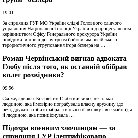
19:01
За сприяння ГУР МО України слідчі Головного слідчого
управління Національної поліції України під процесуальним
керівництвом Офісу Генерального прокурора України
повідомили про підозру трьом бойовикам російського
терористичного угруповання іґоря бєзлєра на …
Роман Червінський вигнав адвоката
Глобу після того, як останній обібрав
колег розвідника?
09:56
Схоже, адвокат Костянтин Глоба виявився не тільки
людиною, яка ймовірно пограбувала власну дружину (до
речі, дружина нібито забрала в нього її автівку і все майно), а
й людиною, яка позиціонувала …
Підозра воєнним злочинцям — за
сприяння ГУР ідентифіковано